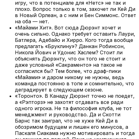
игру, что в потенциале для «Нетс» не так и
плохо. Вопрос только в том, захочет ли Кей Ди
в Новый Орлеан, а с ним и Бен Симмонс. Ответ
на оба — нет.
«Майами Хит». Вот сюда Дюрэнт хочет и
очень сильно. Однако требует оставить Лаури,
Батлера, Адебайо и Хирро. Кого тогда вообще
предлагать «Бруклину»? Данкан Робинсон,
Никола Йович и Удонис Хаслем? Стоит ли
объяснять Дюрэнту, что он того не стоит и
даже условный «Сакраменто» на такое не
согласился бы? Тем более, что драф-пики
«Майами» и даром никому не нужны, ведь
команда постоянно в топе и сомнительно, что
деградирует в следующем сезоне.
«Торонто». В Канаду Дюрэнт точно не поедет,
а «Рэпторз» не захотят отдавать все ради
одного игрока. Не та философия клуба, не тот
менеджмент и руководство. Да и Скотти
Барнс так заиграл, что не хуже Кей Ди в
обозримом будущем и лишен его минусов, а
Паскаля Сиакама нужно мотивировать и тогда