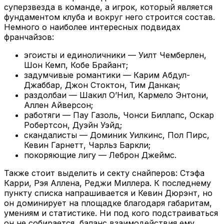
суперзвезда в команде, а игрок, который является
фундаментом клуба и вокруг него строится состав.
Немного о наиболее интересных подвидах
франчайзов:
эгоисты и единоличники — Уилт Чемберлен,
Шон Кемп, Кобе Брайант;
задумчивые романтики — Карим Абдул-
Джаббар, Джон Стоктон, Тим Данкан;
раздолбаи — Шакил О’Нил, Кармело Энтони,
Аллен Айверсон;
работяги — Пау Газоль, Чонси Биллапс, Оскар
Робертсон, Дуэйн Уэйд;
скандалисты — Доминик Уилкинс, Пол Пирс,
Кевин Гарнетт, Чарльз Баркли;
покоряющие лигу — Леброн Джеймс.
Также стоит выделить и секту снайперов: Стэфа
Карри, Рэя Аллена, Реджи Миллера. К последнему
пункту списка напрашивается и Кевин Дюрэнт, но
он доминирует на площадке благодаря габаритам,
умениям и статистике. Ни под кого подстраиваться
он не собирается, баланс взаимодействия ему