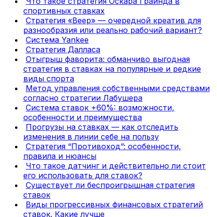
Что такое стратегия Оскара Грайнда в
спортивных ставках
Стратегия «Веер» — очередной креатив для
разнообразия или реально рабочий вариант?
Система Yankee
Стратегия Далласа
Отыгрыш фаворита: обманчиво выгодная
стратегия в ставках на популярные и редкие
виды спорта
Метод управления собственными средствами
согласно стратегии Лабушера
Система ставок +60%: возможности,
особенности и преимущества
Прогрузы на ставках — как отследить
изменения в линии себе на пользу
Стратегия “Противоход”: особенности,
правила и нюансы
Что такое датчинг и действительно ли стоит
его использовать для ставок?
Существует ли беспроигрышная стратегия
ставок
Виды прогрессивных финансовых стратегий
ставок. Какие лучше