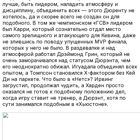
лучше, быть лидером, наладить атмосферу и
дисциплину, объединить всех — этого Дюренту не
хотелось, да и скорее всего не создан он для
подобного. В том же чемпионском «ГСВ» лидером
был Карри, который сознательно отдал место
самого зрелищного и атакующего для Кевина, даже
не злившись по поводу упущенных MVP финала,
которых у него не было. В раздевалке и над
атмосферой работал Дрэймонд Грин, который не
очень заморачивался над статусом Дюрэнта, чем
его неоднократно обижал. Игуадала объединял всех
опытом, а Томпсон становился Х-фактором без Кей
Ди на паркете. Что было в «Нетс»? Ирвинг
загрустил, продолжал чудить, а Харден просто
оказался не готов к подобному положению дел,
когда игру ставит не тренер, а Дюрэнт, хотя по
сути занимался подобным в «Хьюстоне».