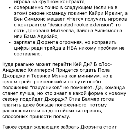
игрока на крупном контракте;
совершенно точно в следующем (если не в
этом) сезоне команду покинет Кайри Ирвинг, а
Бен Симмонс мешает «Нетс» получить игроков
с контрактом “designated rookie extension”, то
есть Донована Митчелла, Зайона Уильямсона
или Бэма Адебайо;
зарплата Дюрэнта огромная, но исправить
цифры ради трейда в НБА никому проблем не
составляло.
Куда реально может перейти Кей Ди? В «Лос-
Анджелес Клипперс»! Придется отдать Пола
Джорджа и Терэнса Мэнна как минимум, но в
целом трейт ровненький и по сути особо
положение “парусников” не поменяет. Да, команда
станет лучше, но кто знает в какой форме к новому
сезону подойдет Джордж? Стив Балмер готов
платить даже больше положенного, потому
раскошелится и на достойных ветеранов,
способных принести пользу.
Также среди желающих забрать Дюрэнта стоит