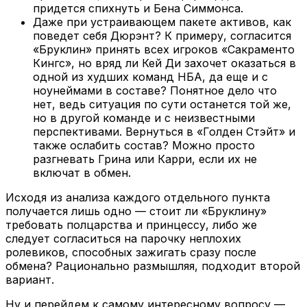
придется спихнуть и Бена Симмонса.
Даже при устраивающем пакете активов, как
поведет себя Дюрэнт? К примеру, согласится
«Бруклин» принять всех игроков «Сакраменто
Кингс», но вряд ли Кей Ди захочет оказаться в
одной из худших команд НБА, да еще и с
ноунеймами в составе? Понятное дело что
нет, ведь ситуация по сути останется той же,
но в другой команде и с неизвестными
перспективами. Вернуться в «Голден Стэйт» и
также ослабить состав? Можно просто
разгневать Грина или Карри, если их не
включат в обмен.
Исходя из анализа каждого отдельного пункта
получается лишь одно — стоит ли «Бруклину»
требовать полцарства и принцессу, либо же
следует согласиться на парочку неплохих
ролевиков, способных зажигать сразу после
обмена? Рационально размышляя, подходит второй
вариант.
Ну и перейдем к самому интересному вопросу —