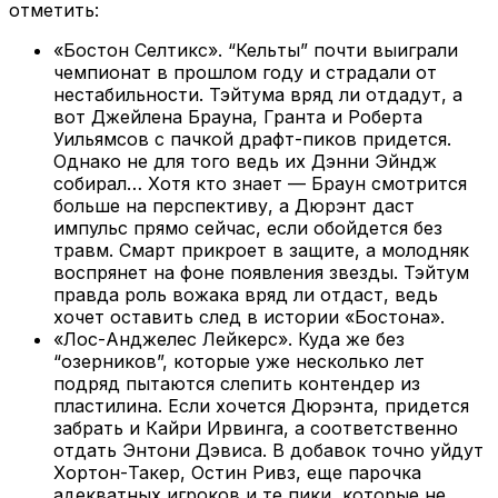
отметить:
«Бостон Селтикс». “Кельты” почти выиграли
чемпионат в прошлом году и страдали от
нестабильности. Тэйтума вряд ли отдадут, а
вот Джейлена Брауна, Гранта и Роберта
Уильямсов с пачкой драфт-пиков придется.
Однако не для того ведь их Дэнни Эйндж
собирал… Хотя кто знает — Браун смотрится
больше на перспективу, а Дюрэнт даст
импульс прямо сейчас, если обойдется без
травм. Смарт прикроет в защите, а молодняк
воспрянет на фоне появления звезды. Тэйтум
правда роль вожака вряд ли отдаст, ведь
хочет оставить след в истории «Бостона».
«Лос-Анджелес Лейкерс». Куда же без
“озерников”, которые уже несколько лет
подряд пытаются слепить контендер из
пластилина. Если хочется Дюрэнта, придется
забрать и Кайри Ирвинга, а соответственно
отдать Энтони Дэвиса. В добавок точно уйдут
Хортон-Такер, Остин Ривз, еще парочка
адекватных игроков и те пики, которые не