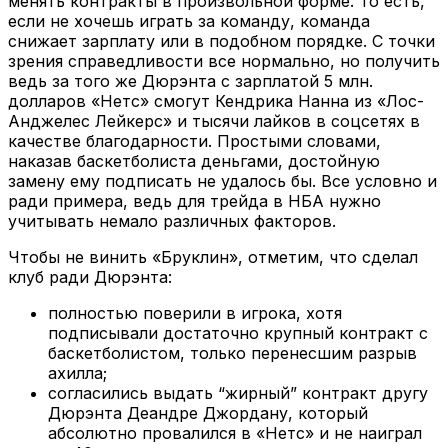
менять контракты в произвольной форме. То есть,
если не хочешь играть за команду, команда
снижает зарплату или в подобном порядке. С точки
зрения справедливости все нормально, но получить
ведь за того же Дюрэнта с зарплатой 5 млн.
долларов «Нетс» смогут Кендрика Нанна из «Лос-
Анджелес Лейкерс» и тысячи лайков в соцсетях в
качестве благодарности. Простыми словами,
наказав баскетболиста деньгами, достойную
замену ему подписать не удалось бы. Все условно и
ради примера, ведь для трейда в НБА нужно
учитывать немало различных факторов.
Чтобы не винить «Бруклин», отметим, что сделал
клуб ради Дюрэнта:
полностью поверили в игрока, хотя
подписывали достаточно крупный контракт с
баскетболистом, только перенесшим разрыв
ахилла;
согласились выдать “жирный” контракт другу
Дюрэнта Деандре Джордану, который
абсолютно провалился в «Нетс» и не наиграл