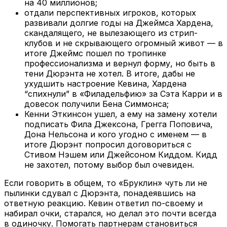
на 40 миллионов;
отдали перспективных игроков, которых
развивали долгие годы на Джеймса Хардена,
скандалящего, не вылезающего из стрип-
клубов и не скрывающего огромный живот — в
итоге Джеймс пошел по тропинке
профессионализма и вернул форму, но быть в
тени Дюрэнта не хотел. В итоге, дабы не
ухудшить настроение Кевина, Хардена
“спихнули” в «Филадельфию» за Сэта Карри и в
довесок получили Бена Симмонса;
Кенни Эткинсон ушел, а ему на замену хотели
подписать Фила Джексона, Грегга Поповича,
Дона Нельсона и кого угодно с именем — в
итоге Дюрэнт попросил договориться с
Стивом Нэшем или Джейсоном Киддом. Кидд
не захотел, потому выбор был очевиден.
Если говорить в общем, то «Бруклин» чуть ли не
пылинки сдувал с Дюрэнта, понадеявшись на
ответную реакцию. Кевин ответил по-своему и
набирал очки, старался, но делал это почти всегда
в одиночку. Помогать партнерам становиться