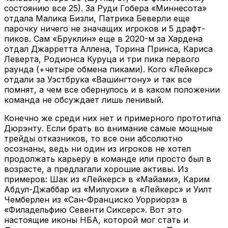
состоянию все 25). За Руди Гобера «Миннесота»
отдала Малика Бизли, Патрика Беверли еще
парочку ничего не значащих игроков и 5 драфт-
пиков. Сам «Бруклин» еще в 2020-м за Хардена
отдал Джарретта Аллена, Торина Принса, Кариса
Леверта, Родионса Куруца и три пика первого
раунда (+четыре обмена пиками). Кого «Лейкерс»
отдали за Уэстбрука «Вашингтону» и так все
помнят, а чем все обернулось и в каком положении
команда не обсуждает лишь ленивый.
Конечно же среди них нет и примерного прототипа
Дюрэнту. Если брать во внимание самые мощные
трейды отказников, то все они абсолютно
осознаны, ведь ни один из игроков не хотел
продолжать карьеру в команде или просто был в
возрасте, а предлагали хорошие активы. Из
примеров: Шак из «Лейкерс» в «Майами», Карим
Абдул-Джаббар из «Милуоки» в «Лейкерс» и Уилт
Чемберлен из «Сан-Франциско Уорриорз» в
«Филадельфию Севенти Сиксерс». Вот это
настоящие иконы НБА, которой мог стать и