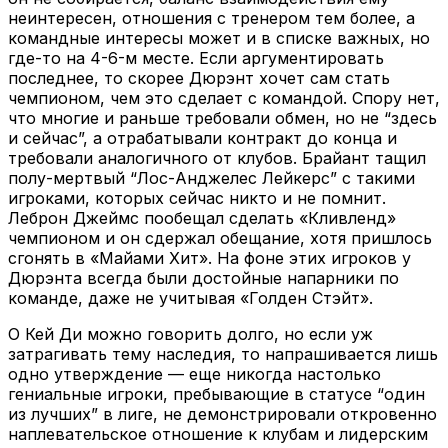
неинтересен, отношения с тренером тем более, а
командные интересы может и в списке важных, но
где-то на 4-6-м месте. Если аргументировать
последнее, то скорее Дюрэнт хочет сам стать
чемпионом, чем это сделает с командой. Спору нет,
что многие и раньше требовали обмен, но не “здесь
и сейчас”, а отрабатывали контракт до конца и
требовали аналогичного от клубов. Брайант тащил
полу-мертвый “Лос-Анджелес Лейкерс” с такими
игроками, которых сейчас никто и не помнит.
Леброн Джеймс пообещал сделать «Кливленд»
чемпионом и он сдержал обещание, хотя пришлось
сгонять в «Майами Хит». На фоне этих игроков у
Дюрэнта всегда были достойные напарники по
команде, даже не учитывая «Голден Стэйт».
О Кей Ди можно говорить долго, но если уж
затрагивать тему наследия, то напрашивается лишь
одно утверждение — еще никогда настолько
гениальные игроки, пребывающие в статусе “один
из лучших” в лиге, не демонстрировали откровенно
наплевательское отношение к клубам и лидерским