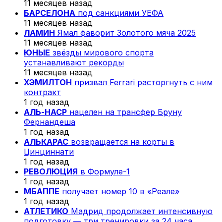
11 месяцев назад
БАРСЕЛОНА
под санкциями УЕФА
11 месяцев назад
ЛАМИН
Ямал фаворит Золотого мяча 2025
11 месяцев назад
ЮНЫЕ
звёзды мирового спорта
устанавливают рекорды
11 месяцев назад
ХЭМИЛТОН
призвал Ferrari расторгнуть с ним
контракт
1 год назад
АЛЬ-НАСР
нацелен на трансфер Бруну
Фернандеша
1 год назад
АЛЬКАРАС
возвращается на корты в
Цинциннати
1 год назад
РЕВОЛЮЦИЯ
в Формуле-1
1 год назад
МБАППЕ
получает номер 10 в «Реале»
1 год назад
АТЛЕТИКО
Мадрид продолжает интенсивную
подготовку — три тренировки за 24 часа