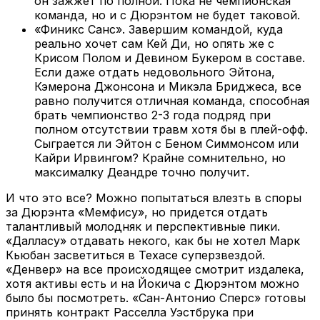
он зажжет по полной. Пока не чемпионская
команда, но и с Дюрэнтом не будет таковой.
«Финикс Санс». Завершим командой, куда
реально хочет сам Кей Ди, но опять же с
Крисом Полом и Девином Букером в составе.
Если даже отдать недовольного Эйтона,
Кэмерона Джонсона и Микэла Бриджеса, все
равно получится отличная команда, способная
брать чемпионство 2-3 года подряд при
полном отсутствии травм хотя бы в плей-офф.
Сыграется ли Эйтон с Беном Симмонсом или
Кайри Ирвингом? Крайне сомнительно, но
максималку Деандре точно получит.
И что это все? Можно попытаться влезть в споры
за Дюрэнта «Мемфису», но придется отдать
талантливый молодняк и перспективные пики.
«Далласу» отдавать некого, как бы не хотел Марк
Кьюбан засветиться в Техасе суперзвездой.
«Денвер» на все происходящее смотрит издалека,
хотя активы есть и на Йокича с Дюрэнтом можно
было бы посмотреть. «Сан-Антонио Сперс» готовы
принять контракт Расселла Уэстбрука при