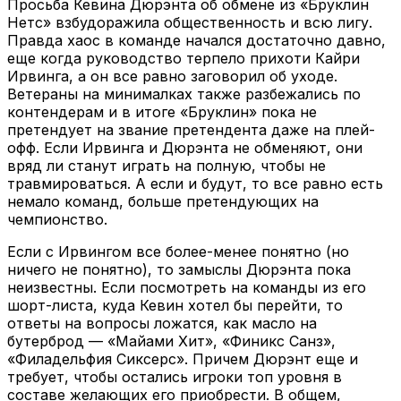
Просьба Кевина Дюрэнта об обмене из «Бруклин
Нетс» взбудоражила общественность и всю лигу.
Правда хаос в команде начался достаточно давно,
еще когда руководство терпело прихоти Кайри
Ирвинга, а он все равно заговорил об уходе.
Ветераны на минималках также разбежались по
контендерам и в итоге «Бруклин» пока не
претендует на звание претендента даже на плей-
офф. Если Ирвинга и Дюрэнта не обменяют, они
вряд ли станут играть на полную, чтобы не
травмироваться. А если и будут, то все равно есть
немало команд, больше претендующих на
чемпионство.
Если с Ирвингом все более-менее понятно (но
ничего не понятно), то замыслы Дюрэнта пока
неизвестны. Если посмотреть на команды из его
шорт-листа, куда Кевин хотел бы перейти, то
ответы на вопросы ложатся, как масло на
бутерброд — «Майами Хит», «Финикс Санз»,
«Филадельфия Сиксерс». Причем Дюрэнт еще и
требует, чтобы остались игроки топ уровня в
составе желающих его приобрести. В общем,