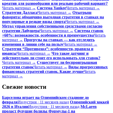
креатив для разнообразия или реально рабочий вариант?
Читать материал →
Система Yankee
Читать материал →
Стратегия Далласа
Читать материал →
Отыгрыш
фаворита: обманчиво выгодная стратегия в ставках на
популярные и редкие виды спорта
Читать материал →
Метод управления собственными средствами согласно
стратегии Лабушера
Читать материал →
Система ставок
+60%: возможности, особенности и преимущества
Читать
материал →
Прогрузы на ставках — как отследить
изменения в линии себе на пользу
Читать материал →
Стратегия “Противоход”: особенности, правила и
нюансы
Читать материал →
Что такое датчинг и
действительно ли стоит его использовать для ставок?
Читать материал →
Существует ли беспроигрышная
стратегия ставок
Читать материал →
Виды прогрессивных
финансовых стратегий ставок. Какие лучше
Читать
материал →
Свежие новости
Барселона играет на Олимпийском стадионе до
февраля
Индустрия · 11 месяцев назад
Олимпийский хоккей
2026 в Италии
Индустрия · 11 месяцев назад
McLaren
продаст будущие болиды Формулы-1 на