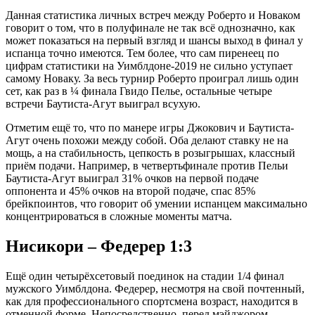
Данная статистика личных встреч между Роберто и Новаком
говорит о том, что в полуфинале не так всё однозначно, как
может показаться на первый взгляд и шансы выход в финал у
испанца точно имеются. Тем более, что сам пиренеец по
цифрам статистики на Уимблдоне-2019 не сильно уступает
самому Новаку. За весь турнир Роберто проиграл лишь один
сет, как раз в ¼ финала Гвидо Пелье, остальные четыре
встречи Баутиста-Агут выиграл всухую.
Отметим ещё то, что по манере игры Джокович и Баутиста-
Агут очень похожи между собой. Оба делают ставку не на
мощь, а на стабильность, цепкость в розыгрышах, классный
приём подачи. Например, в четвертьфинале против Пельи
Баутиста-Агут выиграл 31% очков на первой подаче
оппонента и 45% очков на второй подаче, спас 85%
брейкпоинтов, что говорит об умении испанцем максимально
концентрироваться в сложные моменты матча.
Нисикори – Федерер 1:3
Ещё один четырёхсетовый поединок на стадии 1/4 финал
мужского Уимблдона. Федерер, несмотря на свой почтенный,
как для профессионального спортсмена возраст, находится в
отменной форме. Непосредственно, перед мэйджором,