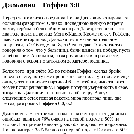
Джокович – Гоффен 3:0
Перед стартом этого поединка Новак Джокович котировался
большим фаворитом. Однако, последнюю личную встречу
между сербом и бельгийцем выиграл Давид, случилось это
два года назад на кортах Монте-Карло. Кроме того, у Гоффена
имелась виктория над Джоковичем в матче на травяном
покрытии, в 2016 году на Будлз Челлендже. Эта статистика
говорила о том, что у бельгийца были шансы на победу, пусть
и небольшие. А события, развернувшиеся в первом сете,
говорили о вероятно затяжном характере поединка.
Более того, при счёте 3:3 по геймам Гоффен сделал брейк,
повёл в счёте, но тут же проиграл свою подачу, а после и ещё
одну, уступив в итоге партию 4:6. По всей видимости, этот
момент стал решающим, Гоффен потерял уверенность в себе,
тогда как, Джокович, напротив, нашёл игру. В двух
следующих сетах первая ракетка мира проиграл лишь два
гейма, разгромив Гоффена 6:0, 6:2.
Джокович за матч трижды подал навылет при трёх двойных
ошибках, выиграл 76% очков на первой подаче и 50% на
второй. На приёме балканец, как обычно, был неподражаем.
Новак выиграл 38% баллов на первой подаче Гоффена и 50%