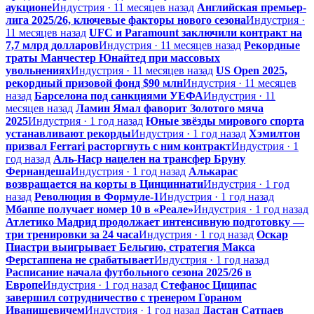
аукционе
Индустрия · 11 месяцев назад
Английская премьер-
лига 2025/26, ключевые факторы нового сезона
Индустрия ·
11 месяцев назад
UFC и Paramount заключили контракт на
7,7 млрд долларов
Индустрия · 11 месяцев назад
Рекордные
траты Манчестер Юнайтед при массовых
увольнениях
Индустрия · 11 месяцев назад
US Open 2025,
рекордный призовой фонд $90 млн
Индустрия · 11 месяцев
назад
Барселона под санкциями УЕФА
Индустрия · 11
месяцев назад
Ламин Ямал фаворит Золотого мяча
2025
Индустрия · 1 год назад
Юные звёзды мирового спорта
устанавливают рекорды
Индустрия · 1 год назад
Хэмилтон
призвал Ferrari расторгнуть с ним контракт
Индустрия · 1
год назад
Аль-Наср нацелен на трансфер Бруну
Фернандеша
Индустрия · 1 год назад
Алькарас
возвращается на корты в Цинциннати
Индустрия · 1 год
назад
Революция в Формуле-1
Индустрия · 1 год назад
Мбаппе получает номер 10 в «Реале»
Индустрия · 1 год назад
Атлетико Мадрид продолжает интенсивную подготовку —
три тренировки за 24 часа
Индустрия · 1 год назад
Оскар
Пиастри выигрывает Бельгию, стратегия Макса
Ферстаппена не срабатывает
Индустрия · 1 год назад
Расписание начала футбольного сезона 2025/26 в
Европе
Индустрия · 1 год назад
Стефанос Циципас
завершил сотрудничество с тренером Гораном
Иванишевичем
Индустрия · 1 год назад
Дастан Сатпаев