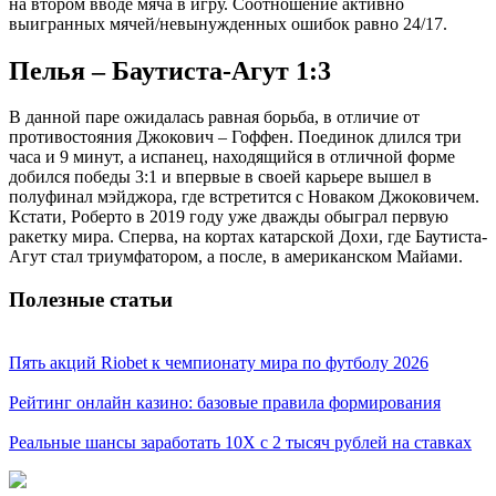
на втором вводе мяча в игру. Соотношение активно
выигранных мячей/невынужденных ошибок равно 24/17.
Пелья – Баутиста-Агут 1:3
В данной паре ожидалась равная борьба, в отличие от
противостояния Джокович – Гоффен. Поединок длился три
часа и 9 минут, а испанец, находящийся в отличной форме
добился победы 3:1 и впервые в своей карьере вышел в
полуфинал мэйджора, где встретится с Новаком Джоковичем.
Кстати, Роберто в 2019 году уже дважды обыграл первую
ракетку мира. Сперва, на кортах катарской Дохи, где Баутиста-
Агут стал триумфатором, а после, в американском Майами.
Полезные статьи
Пять акций Riobet к чемпионату мира по футболу 2026
Рейтинг онлайн казино: базовые правила формирования
Реальные шансы заработать 10X с 2 тысяч рублей на ставках