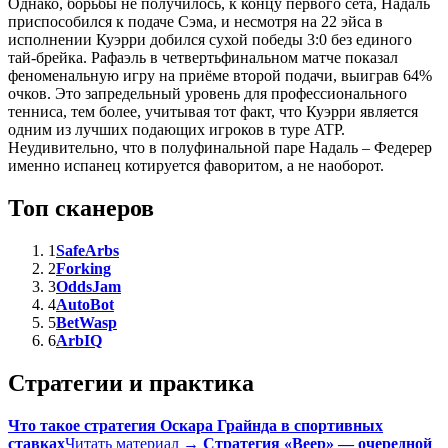
Однако, борьбы не получилось, к концу первого сета, Надаль
приспособился к подаче Сэма, и несмотря на 22 эйса в
исполнении Куэрри добился сухой победы 3:0 без единого
тай-брейка. Рафаэль в четвертьфинальном матче показал
феноменальную игру на приёме второй подачи, выиграв 64%
очков. Это запредельный уровень для профессионального
тенниса, тем более, учитывая тот факт, что Куэрри является
одним из лучших подающих игроков в туре ATP.
Неудивительно, что в полуфинальной паре Надаль – Федерер
именно испанец котируется фаворитом, а не наоборот.
Топ сканеров
1
SafeArbs
2
Forking
3
OddsJam
4
AutoBot
5
BetWasp
6
ArbIQ
Стратегии и практика
Что такое стратегия Оскара Грайнда в спортивных
ставках
Читать материал →
Стратегия «Веер» — очередной