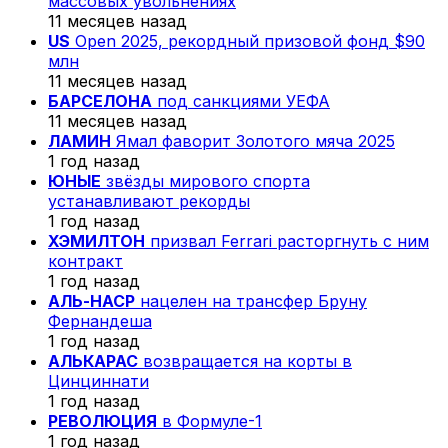
массовых увольнениях
11 месяцев назад
US
Open 2025, рекордный призовой фонд $90
млн
11 месяцев назад
БАРСЕЛОНА
под санкциями УЕФА
11 месяцев назад
ЛАМИН
Ямал фаворит Золотого мяча 2025
1 год назад
ЮНЫЕ
звёзды мирового спорта
устанавливают рекорды
1 год назад
ХЭМИЛТОН
призвал Ferrari расторгнуть с ним
контракт
1 год назад
АЛЬ-НАСР
нацелен на трансфер Бруну
Фернандеша
1 год назад
АЛЬКАРАС
возвращается на корты в
Цинциннати
1 год назад
РЕВОЛЮЦИЯ
в Формуле-1
1 год назад