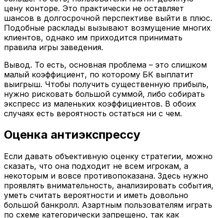
цену конторе. Это практически не оставляет
шансов в долгосрочной перспективе выйти в плюс.
Подобные расклады вызывают возмущение многих
клиентов, однако им приходится принимать
правила игры заведения.
Вывод. То есть, основная проблема – это слишком
малый коэффициент, по которому БК выплатит
выигрыш. Чтобы получить существенную прибыль,
нужно рисковать большой суммой, либо собирать
экспресс из маленьких коэффициентов. В обоих
случаях есть вероятность остаться ни с чем.
Оценка антиэкспрессу
Если давать объективную оценку стратегии, можно
сказать, что она подходит не всем игрокам, а
некоторым и вовсе противопоказана. Здесь нужно
проявлять внимательность, анализировать события,
уметь считать вероятности и иметь довольно
большой банкролл. Азартным пользователям играть
по схеме категорически запрещено, так как