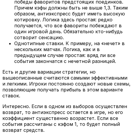
победы фаворитов предстоящих поединков.
Причем кэфы должны быть не выше 1,3. Таким
образом, антиэкспресс будет иметь высокую
котировку. Логика здесь простая: редко
получается, что все фавориты побеждают в
один игровой день. Обязательно кто-нибудь
сотворит сенсацию.
Однотипные ставки. К примеру, на «нечет» в
нескольких матчах. Логика, как и в
предыдущем случае простая: вряд ли все
события закончатся с нечетной разницей.
Есть и другие вариации стратегии, но
вышеописанные считаются самыми эффективными
и легкими. Игроки постоянно создают новые схемы,
позволяющие получать прибыль в этом варианте
ставок.
Интересно. Если в одном из выборов осуществлен
возврат, то антиэкспресс остается в игре, но его
коэффициент существенно возрастет. Если все
события рассчитаны с кэфом 1, то будет полный
возврат средств.