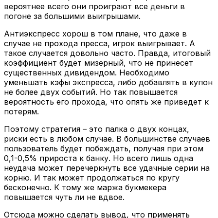
вероятнее всего они проиграют все деньги в
погоне за большими выигрышами.
Антиэкспресс хорош в том плане, что даже в
случае не прохода пресса, игрок выигрывает. А
такое случается довольно часто. Правда, итоговый
коэффициент будет мизерный, что не принесет
существенных дивидендом. Необходимо
уменьшать кэфы экспресса, либо добавлять в купон
не более двух событий. Но так повышается
вероятность его прохода, что опять же приведет к
потерям.
Поэтому стратегия – это палка о двух концах,
риски есть в любом случае. В большинстве случаев
пользователь будет побеждать, получая при этом
0,1-0,5% прироста к банку. Но всего лишь одна
неудача может перечеркнуть все удачные серии на
корню. И так может продолжаться по кругу
бесконечно. К тому же маржа букмекера
повышается чуть ли не вдвое.
Отсюда можно сделать вывод, что применять