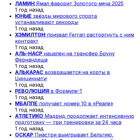
ЛАМИН
Ямал фаворит Золотого мяча 2025
1 год назад
ЮНЫЕ
звёзды мирового спорта
устанавливают рекорды
1 год назад
ХЭМИЛТОН
призвал Ferrari расторгнуть с ним
контракт
1 год назад
АЛЬ-НАСР
нацелен на трансфер Бруну
Фернандеша
1 год назад
АЛЬКАРАС
возвращается на корты в
Цинциннати
1 год назад
РЕВОЛЮЦИЯ
в Формуле-1
1 год назад
МБАППЕ
получает номер 10 в «Реале»
1 год назад
АТЛЕТИКО
Мадрид продолжает интенсивную
подготовку — три тренировки за 24 часа
1 год назад
ОСКАР
Пиастри выигрывает Бельгию,