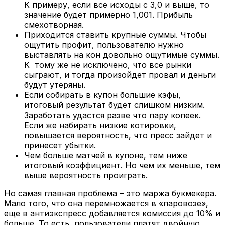
К примеру, если все исходы с 3,0 и выше, то
значение будет примерно 1,001. Прибыль
смехотворная.
Приходится ставить крупные суммы. Чтобы
ощутить профит, пользователю нужно
выставлять на кон довольно ощутимые суммы.
К тому же не исключено, что все рынки
сыграют, и тогда произойдет провал и деньги
будут утеряны.
Если собирать в купон большие кэфы,
итоговый результат будет слишком низким.
Заработать удастся разве что пару копеек.
Если же набирать низкие котировки,
повышается вероятность, что пресс зайдет и
принесет убытки.
Чем больше матчей в купоне, тем ниже
итоговый коэффициент. Но чем их меньше, тем
выше вероятность проиграть.
Но самая главная проблема – это маржа букмекера.
Мало того, что она перемножается в «паровозе»,
еще в антиэкспресс добавляется комиссия до 10% и
больше. То есть, пользователи платят двойную