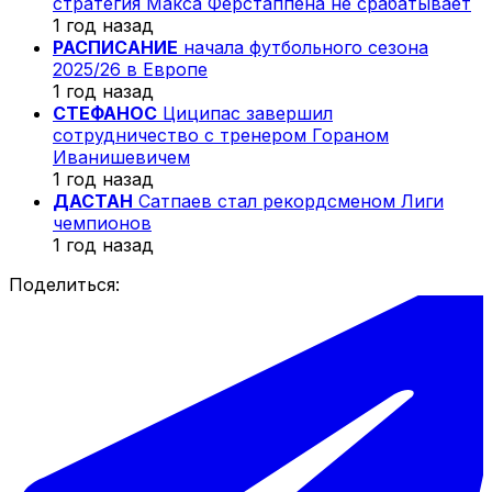
стратегия Макса Ферстаппена не срабатывает
1 год назад
РАСПИСАНИЕ
начала футбольного сезона
2025/26 в Европе
1 год назад
СТЕФАНОС
Циципас завершил
сотрудничество с тренером Гораном
Иванишевичем
1 год назад
ДАСТАН
Сатпаев стал рекордсменом Лиги
чемпионов
1 год назад
Поделиться: