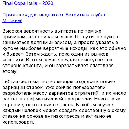
Final Copa Italia – 2020
Призы каждую неделю от Бетсити в клубах
Москвы!
Высокая вероятность выиграть по тем же
причинам, что описаны выше. По сути, не нужно
заниматься долгим анализом, а просто указать в
купоне наиболее вероятные исходы, как это обычно
и бывает. Затем ждать, пока один из рынков
«слетит». В этом случае неудача выступает на
стороне клиента, и он зарабатывает благодаря
этому.
Гибкая система, позволяющая создавать новые
вариации ставок. Уже сейчас пользователи
разработали массу вариантов стратегий, и их число
растет в арифметической прогрессии. Некоторые
хорошие, некоторые не очень. В любом случае
каждый человек может создать собственную схему
ставок на основе антиэкспресса и активно ее
использовать.