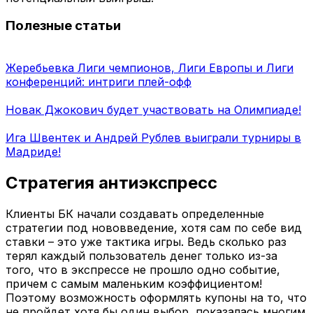
Полезные статьи
Жеребьевка Лиги чемпионов, Лиги Европы и Лиги
конференций: интриги плей-офф
Новак Джокович будет участвовать на Олимпиаде!
Ига Швентек и Андрей Рублев выиграли турниры в
Мадриде!
Стратегия антиэкспресс
Клиенты БК начали создавать определенные
стратегии под нововведение, хотя сам по себе вид
ставки – это уже тактика игры. Ведь сколько раз
терял каждый пользователь денег только из-за
того, что в экспрессе не прошло одно событие,
причем с самым маленьким коэффициентом!
Поэтому возможность оформлять купоны на то, что
не пройдет хотя бы один выбор, показалась многим