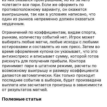
«слетает» все пари. Если же оформить по
противоположному варианту, он окажется
выигрышным, так как в условиях написано, что
один из рынков непременно должен оказаться
неудачным.
Ограничений по коэффициентам, видам спорта,
рынкам, количеству событий нет. Игрок может
выбирать любые матчи, любые исходы с любыми
котировками и составлять из них пресс. Затем во
время оформления купона он указывает, что это
антиэкспресс и вписывает сумму, которой готов
рискнуть для получения прибыли. Контора
принимает пари в штатном режиме, расчеты по
возможному выигрышу и размеру коэффициента
делаются автоматически. Как только проходит
последнее событие в выборке, будет произведена
выплата или засчитается проигрыш в зависимости
от результатов матчей.
Полезные статьи