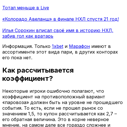
Тотал меньше в Live
«Колорадо Авеланш» в финале НХЛ спустя 21 год!
Илья Сорокин вписал своё имя в историю НХЛ,
забив гол как вратарь
Информация. Только
1xbet
и
Марафон
имеют в
ассортименте этот вида пари, в других конторах
его пока нет.
Как рассчитывается
коэффициент?
Некоторые игроки ошибочно полагают, что
коэффициент на противоположный вариант
«паровоза» должен быть на уровне не прошедшего
события. То есть, если не прошел рынок со
значением 1,5, то купон рассчитывается как 2,7 –
его обратная величина. Это в корне неверное
мнение, на самом деле все гораздо сложнее и