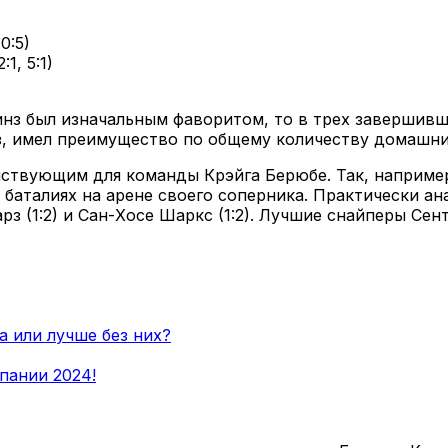
0:5)
1, 5:1)
нз был изначальным фаворитом, то в трех завершив
рз, имел преимущество по общему количеству домашни
нствующим для команды Крэйга Берюбе. Так, например
баталиях на арене своего соперника. Практически ан
з (1:2) и Сан-Хосе Шаркс (1:2). Лучшие снайперы Се
 или лучше без них?
пании 2024!