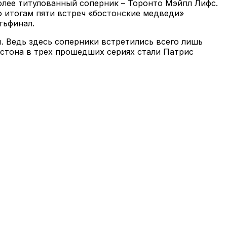
лее титулованный соперник – Торонто Мэйпл Лифс.
о итогам пяти встреч «бостонские медведи»
тьфинал.
. Ведь здесь соперники встретились всего лишь
остона в трех прошедших сериях стали Патрис