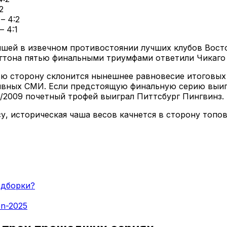
2
– 4:2
– 4:1
шей в извечном противостоянии лучших клубов Востока
гтона пятью финальными триумфами ответили Чикаго (
чью сторону склонится нынешнее равновесие итоговых
ивных СМИ. Если предстоящую финальную серию выигр
008/2009 почетный трофей выиграл Питтсбург Пингвинз.
, историческая чаша весов качнется в сторону топовы
одборки?
en-2025