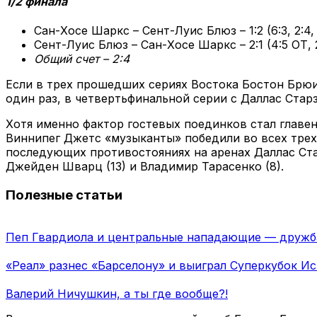
1/2 финала
Сан-Хосе Шаркс – Сент-Луис Блюз – 1:2 (6:3, 2:4, 
Сент-Луис Блюз – Сан-Хосе Шаркс – 2:1 (4:5 ОТ, 2:
Общий счет – 2:4
Если в трех прошедших сериях Востока Бостон Брюи
один раз, в четвертьфинальной серии с Даллас Ста
Хотя именно фактор гостевых поединков стал главе
Виннипег Джетс «музыканты» победили во всех трех 
последующих противостояниях на аренах Даллас Стар
Джейден Шварц (13) и Владимир Тарасенко (8).
Полезные статьи
Пеп Гвардиола и центральные нападающие — дружба
«Реал» разнес «Барселону» и выиграл Суперкубок Ис
Валерий Ничушкин, а ты где вообще?!