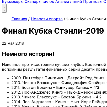
Букмекеры
Сканеры вилок
Анализ линий
Прогнозы
С
Главная
/
Новости спорта
/
Финал Кубка Стэнли
Финал Кубка Стэнли-2019
22 мая 2019
Немного истории!
Извечное противостояние лучших клубов Восточной
вспомним результаты финальных серий десяти пред
2009. Питтсбург Пингвинз – Детройт Ред Уингз –
2010. Чикаго Блэкхоукс – Филадельфия Флайерз –
2011. Бостон Брюинз – Ванкувер Кэнакс – 4:3
2012. Лос-Анджелес Кингз – Нью-Джерси Дэвилз
2013. Чикаго Блэкхоукс – Бостон Брюинз – 4:2
2014. Лос-Анджелес – Кингз – Нью-Йорк Рейндже
2015. Чикаго Блэкхоукс – Тампа-Бэй Лайтнинг – 