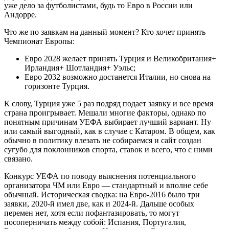
уже дело за футболистами, будь то Евро в России или
Андорре.
Что же по заявкам на данный момент? Кто хочет принять
Чемпионат Европы:
Евро 2028 желает принять Турция и Великобритания+
Ирландия+ Шотландия+ Уэльс;
Евро 2032 возможно достанется Италии, но снова на
горизонте Турция.
К слову, Турция уже 5 раз подряд подает заявку и все время
страна проигрывает. Мешали многие факторы, однако по
понятным причинам УЕФА выбирает лучший вариант. Ну
или самый выгодный, как в случае с Катаром. В общем, как
обычно в политику влезать не собираемся и сайт создан
сугубо для поклонников спорта, ставок и всего, что с ними
связано.
Конкурс УЕФА по поводу выяснения потенциального
организатора ЧМ или Евро — стандартный и вполне себе
обычный. Историческая сводка: на Евро-2016 было три
заявки, 2020-й имел две, как и 2024-й. Дальше особых
перемен нет, хотя если пофантазировать, то могут
посоперничать между собой: Испания, Португалия,