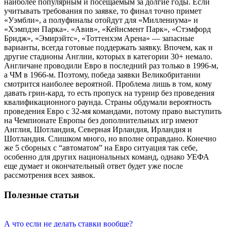
наиболее популярным и посещаемым за долгие годы. Если
учитывать требования по заявке, то финал точно примет
«Уэмбли», а полуфиналы отойдут для «Миллениума» и
«Хэмпдэн Парка». «Авив», «Кейнсмент Парк», «Стэмфорд
Бридж», «Эмирэйтс», «Тоттенхэм Арена» — запасные
варианты, всегда готовые поддержать заявку. Впочем, как и
другие стадионы Англии, которых в категории 30+ немало.
Англичане проводили Евро в последний раз только в 1996-м,
а ЧМ в 1966-м. Поэтому, победа заявки Великобритании
смотрится наиболее вероятной. Проблема лишь в том, кому
давать грин-кард, то есть пропуск на турнир без проведения
квалификационного раунда. Страны обдумали вероятность
проведения Евро с 32-мя командами, потому право выступить
на Чемпионате Европы без дополнительных игр имеют
Англия, Шотландия, Северная Ирландия, Ирландия и
Шотландия. Слишком много, но вполне оправдано. Конечно
же 5 сборных с “автоматом” на Евро ситуация так себе,
особенно для других национальных команд, однако УЕФА
еще думает и окончательный ответ будет уже после
рассмотрения всех заявок.
Полезные статьи
А что если не делать ставки вообще?