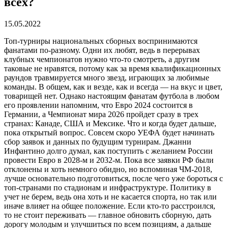
всех?
15.05.2022
Топ-турниры национальных сборных воспринимаются
фанатами по-разному. Одни их любят, ведь в перерывах
клубных чемпионатов нужно что-то смотреть, а другим
таковые не нравятся, потому как за время квалификационных
раундов травмируется много звезд, играющих за любимые
команды. В общем, как и везде, как и всегда — на вкус и цвет,
товарищей нет. Однако настоящим фанатам футбола в любом
его проявлении напомним, что Евро 2024 состоится в
Германии, а Чемпионат мира 2026 пройдет сразу в трех
странах: Канаде, США и Мексике. Что и когда будет дальше,
пока открытый вопрос. Совсем скоро УЕФА будет начинать
сбор заявок и данных по будущим турнирам. Джанни
Инфантино долго думал, как поступить с желанием России
провести Евро в 2028-м и 2032-м. Пока все заявки РФ были
отклонены и хоть немного обидно, но вспоминая ЧМ-2018,
лучше основательно подготовиться, после чего уже бороться с
топ-странами по стадионам и инфраструктуре. Политику в
учет не берем, ведь она хоть и не касается спорта, но так или
иначе влияет на общее положение. Если кто-то расстроился,
то не стоит переживать — главное обновить сборную, дать
дорогу молодым и улучшиться по всем позициям, а дальше