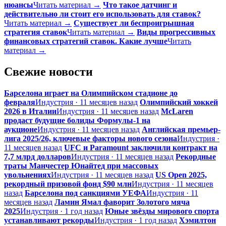
нюансы
Читать материал →
Что такое датчинг и
действительно ли стоит его использовать для ставок?
Читать материал →
Существует ли беспроигрышная
стратегия ставок
Читать материал →
Виды прогрессивных
финансовых стратегий ставок. Какие лучше
Читать
материал →
Свежие новости
Барселона играет на Олимпийском стадионе до
февраля
Индустрия · 11 месяцев назад
Олимпийский хоккей
2026 в Италии
Индустрия · 11 месяцев назад
McLaren
продаст будущие болиды Формулы-1 на
аукционе
Индустрия · 11 месяцев назад
Английская премьер-
лига 2025/26, ключевые факторы нового сезона
Индустрия ·
11 месяцев назад
UFC и Paramount заключили контракт на
7,7 млрд долларов
Индустрия · 11 месяцев назад
Рекордные
траты Манчестер Юнайтед при массовых
увольнениях
Индустрия · 11 месяцев назад
US Open 2025,
рекордный призовой фонд $90 млн
Индустрия · 11 месяцев
назад
Барселона под санкциями УЕФА
Индустрия · 11
месяцев назад
Ламин Ямал фаворит Золотого мяча
2025
Индустрия · 1 год назад
Юные звёзды мирового спорта
устанавливают рекорды
Индустрия · 1 год назад
Хэмилтон