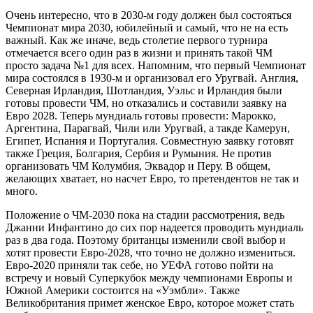
Очень интересно, что в 2030-м году должен был состояться
Чемпионат мира 2030, юбилейный и самый, что не на есть
важный. Как же иначе, ведь столетие первого турнира
отмечается всего один раз в жизни и принять такой ЧМ
просто задача №1 для всех. Напомним, что первый Чемпионат
мира состоялся в 1930-м и организовал его Уругвай. Англия,
Северная Ирландия, Шотландия, Уэльс и Ирландия были
готовы провести ЧМ, но отказались и составили заявку на
Евро 2028. Теперь мундиаль готовы провести: Марокко,
Аргентина, Парагвай, Чили или Уругвай, а такде Камерун,
Египет, Испания и Португалия. Совместную заявку готовят
также Греция, Болгария, Сербия и Румыния. Не против
организовать ЧМ Колумбия, Эквадор и Перу. В общем,
желающих хватает, но насчет Евро, то претендентов не так и
много.
Положение о ЧМ-2030 пока на стадии рассмотрения, ведь
Джанни Инфантино до сих пор надеется проводить мундиаль
раз в два года. Поэтому британцы изменили свой выбор и
хотят провести Евро-2028, что точно не должно измениться.
Евро-2020 приняли так себе, но УЕФА готово пойти на
встречу и новый Суперкубок между чемпионами Европы и
Южной Америки состоится на «Уэмбли». Также
Великобритания примет женское Евро, которое может стать