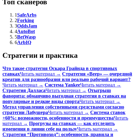
Топ сканеров
1
SafeArbs
2
Forking
3
OddsJam
4
AutoBot
5
BetWasp
6
ArbIQ
Стратегии и практика
Что такое стратегия Оскара Грайнда в спортивных
ставках
Читать материал →
Стратегия «Веер» — очередной
креатив для разнообразия или реально рабочий вариант?
Читать материал →
Система Yankee
Читать материал →
Стратегия Далласа
Читать материал →
Отыгрыш
фаворита: обманчиво выгодная стратегия в ставках на
популярные и редкие виды спорта
Читать материал →
Метод управления собственными средствами согласно
стратегии Лабушера
Читать материал →
Система ставок
+60%: возможности, особенности и преимущества
Читать
материал →
Прогрузы на ставках — как отследить
изменения в линии себе на пользу
Читать материал →
Стратегия “Противоход”: особенности, правила и