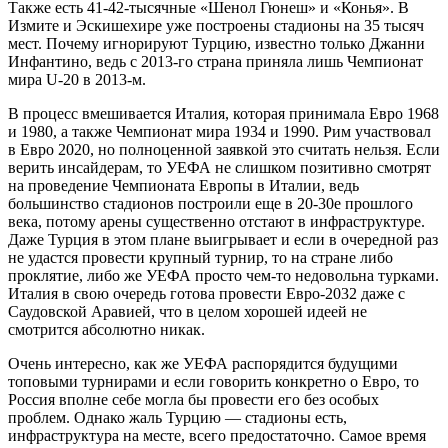
Также есть 41-42-тысячные «Шенол Гюнеш» и «Конья». В
Измите и Эскишехире уже построены стадионы на 35 тысяч
мест. Почему игнорируют Турцию, известно только Джанни
Инфантино, ведь с 2013-го страна приняла лишь Чемпионат
мира U-20 в 2013-м.
В процесс вмешивается Италия, которая принимала Евро 1968
и 1980, а также Чемпионат мира 1934 и 1990. Рим участвовал
в Евро 2020, но полноценной заявкой это считать нельзя. Если
верить инсайдерам, то УЕФА не слишком позитивно смотрят
на проведение Чемпионата Европы в Италии, ведь
большинство стадионов построили еще в 20-30е прошлого
века, потому арены существенно отстают в инфраструктуре.
Даже Турция в этом плане выигрывает и если в очередной раз
не удастся провести крупный турнир, то на стране либо
проклятие, либо же УЕФА просто чем-то недовольна турками.
Италия в свою очередь готова провести Евро-2032 даже с
Саудовской Аравией, что в целом хорошей идеей не
смотрится абсолютно никак.
Очень интересно, как же УЕФА распорядится будущими
топовыми турнирами и если говорить конкретно о Евро, то
Россия вполне себе могла бы провести его без особых
проблем. Однако жаль Турцию — стадионы есть,
инфраструктура на месте, всего предостаточно. Самое время