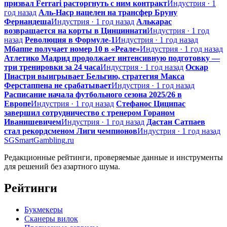
призвал Ferrari расторгнуть с ним контракт
Индустрия · 1
год назад
Аль-Наср нацелен на трансфер Бруну
Фернандеша
Индустрия · 1 год назад
Алькарас
возвращается на корты в Цинциннати
Индустрия · 1 год
назад
Революция в Формуле-1
Индустрия · 1 год назад
Мбаппе получает номер 10 в «Реале»
Индустрия · 1 год назад
Атлетико Мадрид продолжает интенсивную подготовку —
три тренировки за 24 часа
Индустрия · 1 год назад
Оскар
Пиастри выигрывает Бельгию, стратегия Макса
Ферстаппена не срабатывает
Индустрия · 1 год назад
Расписание начала футбольного сезона 2025/26 в
Европе
Индустрия · 1 год назад
Стефанос Циципас
завершил сотрудничество с тренером Гораном
Иванишевичем
Индустрия · 1 год назад
Дастан Сатпаев
стал рекордсменом Лиги чемпионов
Индустрия · 1 год назад
SG
SmartGambling
.ru
Редакционные рейтинги, проверяемые данные и инструменты
для решений без азартного шума.
Рейтинги
Букмекеры
Сканеры вилок