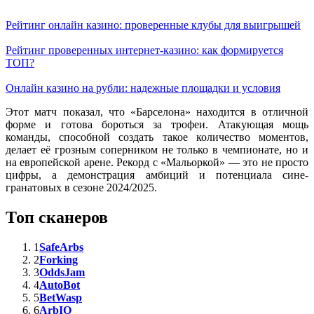
Рейтинг онлайн казино: проверенные клубы для выигрышей
Рейтинг проверенных интернет-казино: как формируется
ТОП?
Онлайн казино на рубли: надежные площадки и условия
Этот матч показал, что «Барселона» находится в отличной
форме и готова бороться за трофеи. Атакующая мощь
команды, способной создать такое количество моментов,
делает её грозным соперником не только в чемпионате, но и
на европейской арене. Рекорд с «Мальоркой» — это не просто
цифры, а демонстрация амбиций и потенциала сине-
гранатовых в сезоне 2024/2025.
Топ сканеров
1
SafeArbs
2
Forking
3
OddsJam
4
AutoBot
5
BetWasp
6
ArbIQ