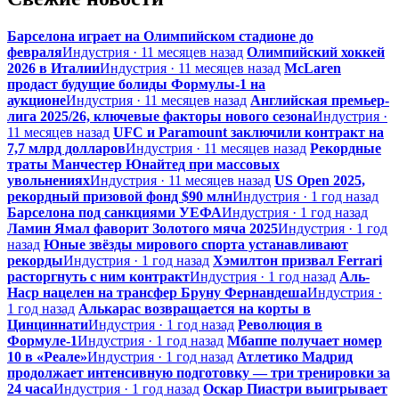
Барселона играет на Олимпийском стадионе до
февраля
Индустрия · 11 месяцев назад
Олимпийский хоккей
2026 в Италии
Индустрия · 11 месяцев назад
McLaren
продаст будущие болиды Формулы-1 на
аукционе
Индустрия · 11 месяцев назад
Английская премьер-
лига 2025/26, ключевые факторы нового сезона
Индустрия ·
11 месяцев назад
UFC и Paramount заключили контракт на
7,7 млрд долларов
Индустрия · 11 месяцев назад
Рекордные
траты Манчестер Юнайтед при массовых
увольнениях
Индустрия · 11 месяцев назад
US Open 2025,
рекордный призовой фонд $90 млн
Индустрия · 1 год назад
Барселона под санкциями УЕФА
Индустрия · 1 год назад
Ламин Ямал фаворит Золотого мяча 2025
Индустрия · 1 год
назад
Юные звёзды мирового спорта устанавливают
рекорды
Индустрия · 1 год назад
Хэмилтон призвал Ferrari
расторгнуть с ним контракт
Индустрия · 1 год назад
Аль-
Наср нацелен на трансфер Бруну Фернандеша
Индустрия ·
1 год назад
Алькарас возвращается на корты в
Цинциннати
Индустрия · 1 год назад
Революция в
Формуле-1
Индустрия · 1 год назад
Мбаппе получает номер
10 в «Реале»
Индустрия · 1 год назад
Атлетико Мадрид
продолжает интенсивную подготовку — три тренировки за
24 часа
Индустрия · 1 год назад
Оскар Пиастри выигрывает