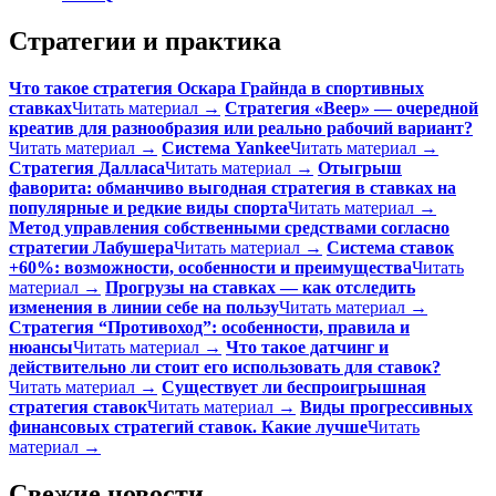
Стратегии и практика
Что такое стратегия Оскара Грайнда в спортивных
ставках
Читать материал →
Стратегия «Веер» — очередной
креатив для разнообразия или реально рабочий вариант?
Читать материал →
Система Yankee
Читать материал →
Стратегия Далласа
Читать материал →
Отыгрыш
фаворита: обманчиво выгодная стратегия в ставках на
популярные и редкие виды спорта
Читать материал →
Метод управления собственными средствами согласно
стратегии Лабушера
Читать материал →
Система ставок
+60%: возможности, особенности и преимущества
Читать
материал →
Прогрузы на ставках — как отследить
изменения в линии себе на пользу
Читать материал →
Стратегия “Противоход”: особенности, правила и
нюансы
Читать материал →
Что такое датчинг и
действительно ли стоит его использовать для ставок?
Читать материал →
Существует ли беспроигрышная
стратегия ставок
Читать материал →
Виды прогрессивных
финансовых стратегий ставок. Какие лучше
Читать
материал →
Свежие новости