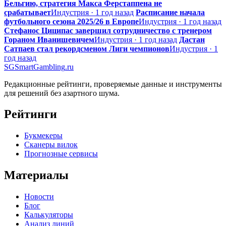
Бельгию, стратегия Макса Ферстаппена не
срабатывает
Индустрия · 1 год назад
Расписание начала
футбольного сезона 2025/26 в Европе
Индустрия · 1 год назад
Стефанос Циципас завершил сотрудничество с тренером
Гораном Иванишевичем
Индустрия · 1 год назад
Дастан
Сатпаев стал рекордсменом Лиги чемпионов
Индустрия · 1
год назад
SG
SmartGambling
.ru
Редакционные рейтинги, проверяемые данные и инструменты
для решений без азартного шума.
Рейтинги
Букмекеры
Сканеры вилок
Прогнозные сервисы
Материалы
Новости
Блог
Калькуляторы
Анализ линий