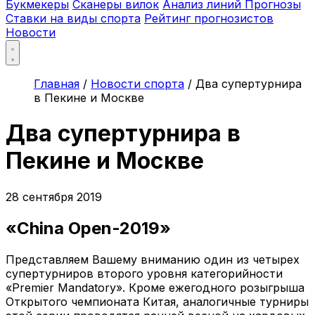
Букмекеры
Сканеры вилок
Анализ линий
Прогнозы
Ставки на виды спорта
Рейтинг прогнозистов
Новости
Главная
/
Новости спорта
/
Два супертурнира
в Пекине и Москве
Два супертурнира в
Пекине и Москве
28 сентября 2019
«China Open-2019»
Представляем Вашему вниманию один из четырех
супертурниров второго уровня категорийности
«Premier Mandatory». Кроме ежегодного розыгрыша
Открытого чемпионата Китая, аналогичные турниры