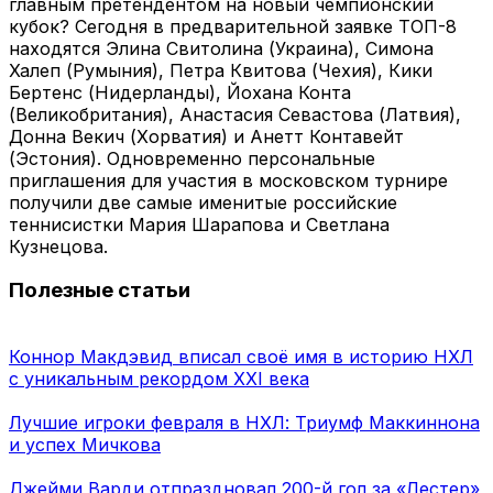
главным претендентом на новый чемпионский
кубок? Сегодня в предварительной заявке ТОП-8
находятся Элина Свитолина (Украина), Симона
Халеп (Румыния), Петра Квитова (Чехия), Кики
Бертенс (Нидерланды), Йохана Конта
(Великобритания), Анастасия Севастова (Латвия),
Донна Векич (Хорватия) и Анетт Контавейт
(Эстония). Одновременно персональные
приглашения для участия в московском турнире
получили две самые именитые российские
теннисистки Мария Шарапова и Светлана
Кузнецова.
Полезные статьи
Коннор Макдэвид вписал своё имя в историю НХЛ
с уникальным рекордом XXI века
Лучшие игроки февраля в НХЛ: Триумф Маккиннона
и успех Мичкова
Джейми Варди отпраздновал 200-й гол за «Лестер»