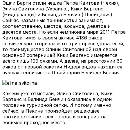
Эшли Барти стали чешка Петра Квитова (Чехия),
Элина Свитолина (Украина), Кики Бертенс
(Нидерланды) и Белинда Бенчич (Швейцария).
Сейчас названные теннисистки занимают,
соответственно, шестое, восьмое, девятое и
десятое места. Но если чемпионка мира-2011 Петра
Квитова, имея в своем активе 4186 очков,
значительно оторвалась от трио преследователей,
то преимущество Элины Свитолиной над своей
основной соперницей Кики Бертенс измеряется
всего лишь 100 очками. А далее, на расстоянии 60
очков от первой ракетки Нидерландов находится
лучшая теннисистка Швейцарии Белинда Бенчич.
Как мы уже отметили, Элина Свитолина, Кики
Бертенс и Белинда Бенчич оказались в одной
половине турнирной сетки. И потому именно
сейчас, в Пекине произойдет решающее
противостояние трех топовых соперниц на
восьмое проходное место.