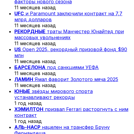
факторы нового сезона
11 месяцев назад
UFC
и Paramount заключили контракт на 7,7
млрд долларов
11 месяцев назад
РЕКОРДНЫЕ
траты Манчестер Юнайтед при
массовых увольнениях
11 месяцев назад
US
Open 2025, рекордный призовой фонд $90
млн
11 месяцев назад
БАРСЕЛОНА
под санкциями УЕФА
11 месяцев назад
ЛАМИН
Ямал фаворит Золотого мяча 2025
11 месяцев назад
ЮНЫЕ
звёзды мирового спорта
устанавливают рекорды
1 год назад
ХЭМИЛТОН
призвал Ferrari расторгнуть с ним
контракт
1 год назад
АЛЬ-НАСР
нацелен на трансфер Бруну
Фернандеша