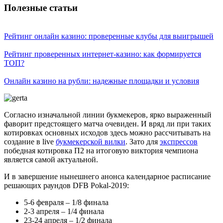
Полезные статьи
Рейтинг онлайн казино: проверенные клубы для выигрышей
Рейтинг проверенных интернет-казино: как формируется
ТОП?
Онлайн казино на рубли: надежные площадки и условия
Согласно изначальной линии букмекеров, ярко выраженный
фаворит предстоящего матча очевиден. И вряд ли при таких
котировках основных исходов здесь можно рассчитывать на
создание в live
букмекерской вилки
. Зато для
экспрессов
победная котировка П2 на итоговую виктория чемпиона
является самой актуальной.
И в завершение нынешнего анонса календарное расписание
решающих раундов DFB Pokal-2019:
5-6 февраля – 1/8 финала
2-3 апреля – 1/4 финала
23-24 апреля – 1/2 финала