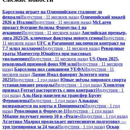
Барселона играет на Олимпийском стадионе до
февраля
Индустрия · 11 месяцев назад
Олимпийский хоккей
2026 в Италии
Индустрия · 11 месяцев назад
McLaren
продаст будущие болиды Формулы-1 на
аукционе
Индустрия · 11 месяцев назад
Английская премьер-
лига 2025/26, ключевые факторы нового сезона
Индустрия ·
11 месяцев назад
UFC и Paramount заключили контракт на
7,7 млрд долларов
Индустрия · 11 месяцев назад
Рекордные
траты Манчестер Юнайтед при массовых
увольнениях
Индустрия · 11 месяцев назад
US Open 2025,
рекордный призовой фонд $90 млн
Индустрия · 11 месяцев
назад
Барселона под санкциями УЕФА
Индустрия · 11
месяцев назад
Ламин Ямал фаворит Золотого мяча
2025
Индустрия · 1 год назад
Юные звёзды мирового спорта
устанавливают рекорды
Индустрия · 1 год назад
Хэмилтон
призвал Ferrari расторгнуть с ним контракт
Индустрия · 1
год назад
Аль-Наср нацелен на трансфер Бруну
Фернандеша
Индустрия · 1 год назад
Алькарас
возвращается на корты в Цинциннати
Индустрия · 1 год
назад
Революция в Формуле-1
Индустрия · 1 год назад
Мбаппе получает номер 10 в «Реале»
Индустрия · 1 год назад
Атлетико Мадрид продолжает интенсивную подготовку —
три тренировки за 24 часа
Индустрия · 1 год назад
Оскар