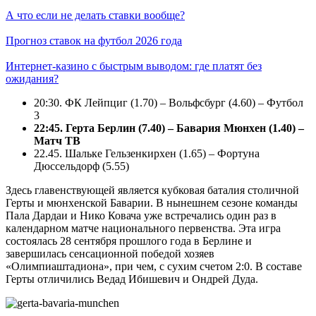
А что если не делать ставки вообще?
Прогноз ставок на футбол 2026 года
Интернет-казино с быстрым выводом: где платят без
ожидания?
20:30. ФК Лейпциг (1.70) – Вольфсбург (4.60) – Футбол
3
22:45. Герта Берлин (7.40) – Бавария Мюнхен (1.40) –
Матч ТВ
22.45. Шальке Гельзенкирхен (1.65) – Фортуна
Дюссельдорф (5.55)
Здесь главенствующей является кубковая баталия столичной
Герты и мюнхенской Баварии. В нынешнем сезоне команды
Пала Дардаи и Нико Ковача уже встречались один раз в
календарном матче национального первенства. Эта игра
состоялась 28 сентября прошлого года в Берлине и
завершилась сенсационной победой хозяев
«Олимпиаштадиона», при чем, с сухим счетом 2:0. В составе
Герты отличились Ведад Ибишевич и Ондрей Дуда.