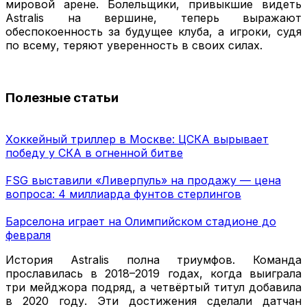
мировой арене. Болельщики, привыкшие видеть
Astralis на вершине, теперь выражают
обеспокоенность за будущее клуба, а игроки, судя
по всему, теряют уверенность в своих силах.
Полезные статьи
Хоккейный триллер в Москве: ЦСКА вырывает
победу у СКА в огненной битве
FSG выставили «Ливерпуль» на продажу — цена
вопроса: 4 миллиарда фунтов стерлингов
Барселона играет на Олимпийском стадионе до
февраля
История Astralis полна триумфов. Команда
прославилась в 2018–2019 годах, когда выиграла
три мейджора подряд, а четвёртый титул добавила
в 2020 году. Эти достижения сделали датчан