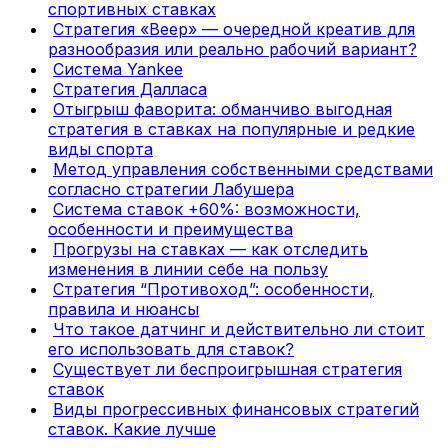
спортивных ставках
Стратегия «Веер» — очередной креатив для
разнообразия или реально рабочий вариант?
Система Yankee
Стратегия Далласа
Отыгрыш фаворита: обманчиво выгодная
стратегия в ставках на популярные и редкие
виды спорта
Метод управления собственными средствами
согласно стратегии Лабушера
Система ставок +60%: возможности,
особенности и преимущества
Прогрузы на ставках — как отследить
изменения в линии себе на пользу
Стратегия “Противоход”: особенности,
правила и нюансы
Что такое датчинг и действительно ли стоит
его использовать для ставок?
Существует ли беспроигрышная стратегия
ставок
Виды прогрессивных финансовых стратегий
ставок. Какие лучше