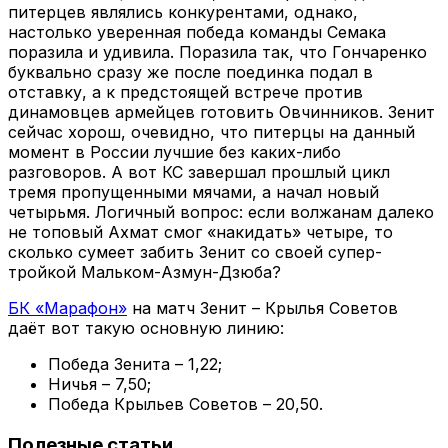
питерцев являлись конкурентами, однако,
настолько уверенная победа команды Семака
поразила и удивила. Поразила так, что Гончаренко
буквально сразу же после поединка подал в
отставку, а к предстоящей встрече против
динамовцев армейцев готовить Овчинников. Зенит
сейчас хорош, очевидно, что питерцы на данный
момент в России лучшие без каких-либо
разговоров. А вот КС завершал прошлый цикл
тремя пропущенными мячами, а начал новый
четырьмя. Логичный вопрос: если волжанам далеко
не топовый Ахмат смог «накидать» четыре, то
сколько сумеет забить Зенит со своей супер-
тройкой Мальком-Азмун-Дзюба?
БК «Марафон»
на матч Зенит – Крылья Советов
даёт вот такую основную линию:
Победа Зенита – 1,22;
Ничья – 7,50;
Победа Крыльев Советов – 20,50.
Полезные статьи