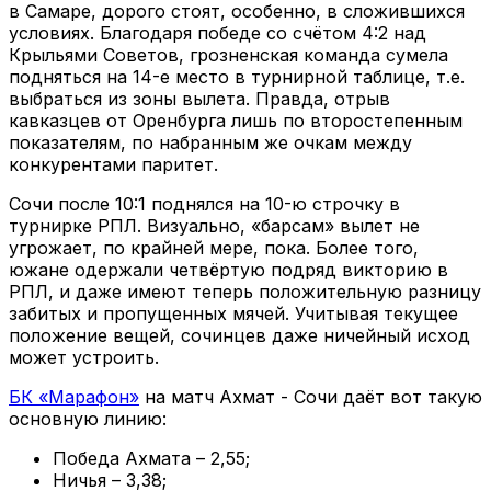
в Самаре, дорого стоят, особенно, в сложившихся
условиях. Благодаря победе со счётом 4:2 над
Крыльями Советов, грозненская команда сумела
подняться на 14-е место в турнирной таблице, т.е.
выбраться из зоны вылета. Правда, отрыв
кавказцев от Оренбурга лишь по второстепенным
показателям, по набранным же очкам между
конкурентами паритет.
Сочи после 10:1 поднялся на 10-ю строчку в
турнирке РПЛ. Визуально, «барсам» вылет не
угрожает, по крайней мере, пока. Более того,
южане одержали четвёртую подряд викторию в
РПЛ, и даже имеют теперь положительную разницу
забитых и пропущенных мячей. Учитывая текущее
положение вещей, сочинцев даже ничейный исход
может устроить.
БК «Марафон»
на матч Ахмат - Сочи даёт вот такую
основную линию:
Победа Ахмата – 2,55;
Ничья – 3,38;