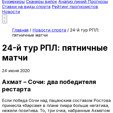
Букмекеры
Сканеры вилок
Анализ линий
Прогнозы
Ставки на виды спорта
Рейтинг прогнозистов
Новости
Главная
/
Новости спорта
/
24-й тур РПЛ:
пятничные матчи
24-й тур РПЛ: пятничные
матчи
24 июня 2020
Ахмат – Сочи: два победителя
рестарта
Если победа Сочи над пацанским составом Ростова
принесла «барсам» в плане пиара больше негатива,
нежели позитива. То, три очка, набранные Ахматом