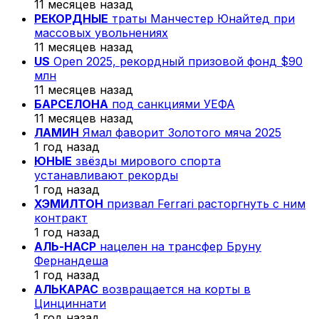
11 месяцев назад
РЕКОРДНЫЕ
траты Манчестер Юнайтед при
массовых увольнениях
11 месяцев назад
US
Open 2025, рекордный призовой фонд $90
млн
11 месяцев назад
БАРСЕЛОНА
под санкциями УЕФА
11 месяцев назад
ЛАМИН
Ямал фаворит Золотого мяча 2025
1 год назад
ЮНЫЕ
звёзды мирового спорта
устанавливают рекорды
1 год назад
ХЭМИЛТОН
призвал Ferrari расторгнуть с ним
контракт
1 год назад
АЛЬ-НАСР
нацелен на трансфер Бруну
Фернандеша
1 год назад
АЛЬКАРАС
возвращается на корты в
Цинциннати
1 год назад