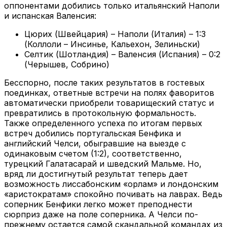
оппонентами добились только итальянский Наполи
и испанская Валенсия:
Цюрих (Швейцария) – Наполи (Италия) – 1:3
(Коллоли – Инсинье, Кальехон, Зелиньски)
Селтик (Шотландия) – Валенсия (Испания) – 0:2
(Черышев, Собрино)
Бесспорно, после таких результатов в гостевых
поединках, ответные встречи на полях фаворитов
автоматически приобрели товарищеский статус и
превратились в протокольную формальность.
Также определенного успеха по итогам первых
встреч добились португальская Бенфика и
английский Челси, обыгравшие на выезде с
одинаковым счетом (1:2), соответственно,
турецкий Галатасарай и шведский Мальме. Но,
вряд ли достигнутый результат теперь дает
возможность лиссабонским «орлам» и лондонским
«аристократам» спокойно почивать на лаврах. Ведь
соперник Бенфики легко может преподнести
сюрприз даже на поле соперника. А Челси по-
прежнему остается самой скандальной командах из