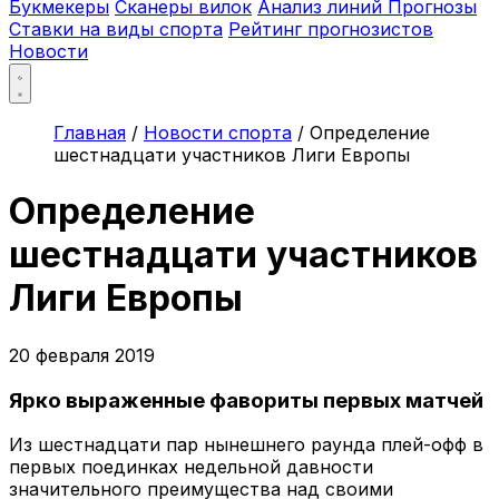
Букмекеры
Сканеры вилок
Анализ линий
Прогнозы
Ставки на виды спорта
Рейтинг прогнозистов
Новости
Главная
/
Новости спорта
/
Определение
шестнадцати участников Лиги Европы
Определение
шестнадцати участников
Лиги Европы
20 февраля 2019
Ярко выраженные фавориты первых матчей
Из шестнадцати пар нынешнего раунда плей-офф в
первых поединках недельной давности
значительного преимущества над своими