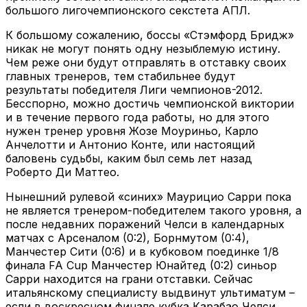
большого лигочемпионского секстета АПЛ.
К большому сожалению, боссы «Стэмфорд Бридж»
никак не могут понять одну незыблемую истину.
Чем реже они будут отправлять в отставку своих
главных тренеров, тем стабильнее будут
результаты победителя Лиги чемпионов-2012.
Бесспорно, можно достичь чемпионской виктории
и в течение первого года работы, но для этого
нужен тренер уровня Жозе Моуриньо, Карло
Анчелотти и Антонио Конте, или настоящий
баловень судьбы, каким был семь лет назад
Роберто Ди Маттео.
Нынешний рулевой «синих» Маурицио Сарри пока
не является тренером-победителем такого уровня, а
после недавних поражений Челси в календарных
матчах с Арсеналом (0:2), Борнмутом (0:4),
Манчестер Сити (0:6) и в кубковом поединке 1/8
финала FA Cup Манчестер Юнайтед (0:2) синьор
Сарри находится на грани отставки. Сейчас
итальянскому специалисту выдвинут ультиматум –
если в воскресном финале кубка Карабао Челси