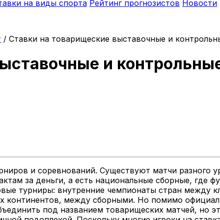
тавки на виды спорта
Рейтинг прогнозистов
Новости
т
/
Ставки на товарищеские выставочные и контрольн
выставочные и контрольны
ниров и соревнований. Существуют матчи разного у
рактам за деньги, а есть национальные сборные, где 
новые турниры: внутренние чемпионаты стран между к
их континентов, между сборными. Но помимо официа
бъединить под названием товарищеских матчей, но эт
чной подоплекой. Поскольку многие игроки на ставка