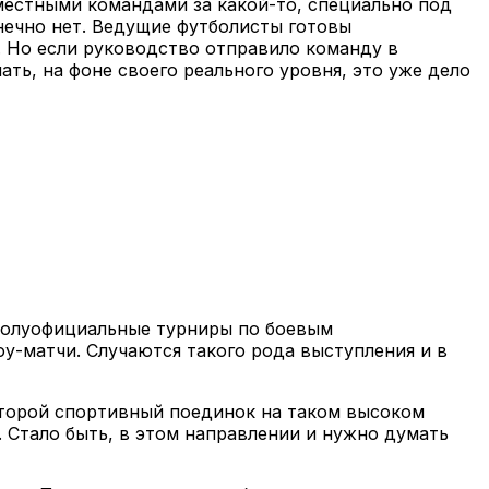
 местными командами за какой-то, специально под
онечно нет. Ведущие футболисты готовы
. Но если руководство отправило команду в
ать, на фоне своего реального уровня, это уже дело
полуофициальные турниры по боевым
у-матчи. Случаются такого рода выступления и в
оторой спортивный поединок на таком высоком
. Стало быть, в этом направлении и нужно думать