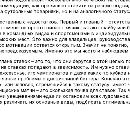
екомендации, как правильно ставить на разные подви
 футбольные товарняки, но и на аналогичного статус
щественных недостатков. Первый и главный – отсутст
тсмены не просто пинают мячик, катают шайбу или б
ми в командных видах и спортсменами в индивидуальн
ысоких мест. Это важно для владельцев, руководства
рос мотивации остается открытым. Значит не понятно
 непредсказуемым. Именно это мы часто и наблюдаем 
ане ставок – это то, что они берутся с этой целью п
 на ставках попадают в зависимость. Им нужно ставит
ежсезонье, игр чемпионатов и даже каких-то кубков н
 явные проблемы с дисциплиной беттера. Конечно это
 или человек, стремящийся к такому статусу, имеет ч
рищеские матчи – это скользкая почва для ставок. Та
ми увещеваниями едва ли остановим всех лудоманов. 
я различать их основные виды, подбирать оптимальн