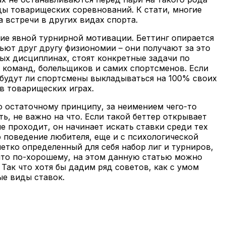
ды товарищеских соревнований. К стати, многие
а встречи в других видах спорта.
вие явной турнирной мотивации. Беттинг опирается
ьют друг другу физиономии – они получают за это
ых дисциплинах, стоят конкретные задачи по
 команд, болельщиков и самих спортсменов. Если
, будут ли спортсмены выкладываться на 100% своих
в товарищеских играх.
о остаточному принципу, за неимением чего-то
ь, не важно на что. Если такой беттер открывает
е проходит, он начинает искать ставки среди тех
 поведение любителя, еще и с психологической
етко определенный для себя набор лиг и турниров,
к что по-хорошему, на этом данную статью можно
Так что хотя бы дадим ряд советов, как с умом
ые виды ставок.