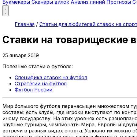
Букмекеры
Сканеры вилок
Анализ линий
Прогнозы
С
Главная
/
Статьи для любителей ставок на спор
Ставки на товарищеские 
25 января 2019
Полезные статьи о футболе:
Специфика ставок на футбол
Стратегии на футбол
Футбол России
Мир большого футбола перенасыщен множеством тур
составы: есть клубы, где игроки выступают по конт
иному государству. На этих уровнях есть разнопла
клубные турниры, чемпионаты Мира, Европы и друг
встречи в разных видах спорта. Условно их можно о
спортивных поединков есть разные форматы, с разли