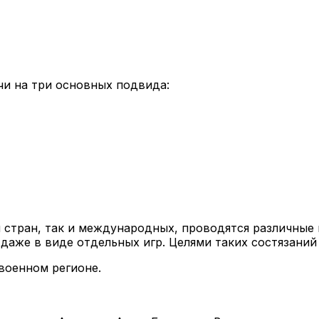
и на три основных подвида:
 стран, так и международных, проводятся различные 
аже в виде отдельных игр. Целями таких состязаний 
военном регионе.