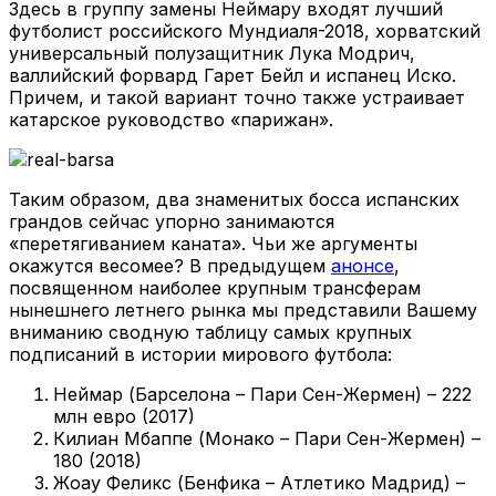
Здесь в группу замены Неймару входят лучший
футболист российского Мундиаля-2018, хорватский
универсальный полузащитник Лука Модрич,
валлийский форвард Гарет Бейл и испанец Иско.
Причем, и такой вариант точно также устраивает
катарское руководство «парижан».
Таким образом, два знаменитых босса испанских
грандов сейчас упорно занимаются
«перетягиванием каната». Чьи же аргументы
окажутся весомее? В предыдущем
анонсе
,
посвященном наиболее крупным трансферам
нынешнего летнего рынка мы представили Вашему
вниманию сводную таблицу самых крупных
подписаний в истории мирового футбола:
Неймар (Барселона – Пари Сен-Жермен) – 222
млн евро (2017)
Килиан Мбаппе (Монако – Пари Сен-Жермен) –
180 (2018)
Жоау Феликс (Бенфика – Атлетико Мадрид) –