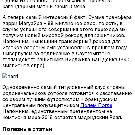
одним из столпов обороны «лис», провел 31
календарный матч и забил 3 мяча.
А теперь самый интересный факт! Сумма трансфера
Харри Магуайра – 88 миллионов евро, то есть, в
случае успешного совершения этого перехода мы
получим новый мировой рекорд для защитников.
Напомним, нынешний трансферный рекорд для
игроков обороны был установлен в прошлом году
Ливерпулем за подписание в Саутгемптоне
голландского защитника Вирджила Ван Дейка (84.5
миллионов евро).
Одновременно самый титулованный клуб страны
родоначальников футбола готовится к расставанию
со своим лучшим футболистом – французским
центральным полузащитником
Полем Погба
.
Напомним, единственным претендентом на
чемпиона мира-2018 остается мадридский Реал.
Полезные статьи