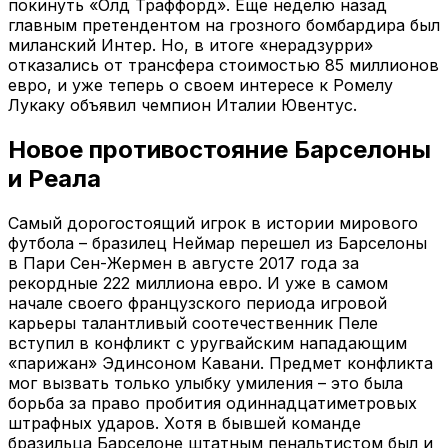
покинуть «Олд Траффорд». Еще неделю назад
главным претендентом на грозного бомбардира был
миланский Интер. Но, в итоге «нерадзурри»
отказались от трансфера стоимостью 85 миллионов
евро, и уже теперь о своем интересе к Ромелу
Лукаку объявил чемпион Италии Ювентус.
Новое противостояние Барселоны
и Реала
Самый дорогостоящий игрок в истории мирового
футбола – бразилец Неймар перешел из Барселоны
в Пари Сен-Жермен в августе 2017 года за
рекордные 222 миллиона евро. И уже в самом
начале своего французского периода игровой
карьеры талантливый соотечественник Пеле
вступил в конфликт с уругвайским нападающим
«парижан» Эдинсоном Кавани. Предмет конфликта
мог вызвать только улыбку умиления – это была
борьба за право пробития одиннадцатиметровых
штрафных ударов. Хотя в бывшей команде
бразильца Барселоне штатным пенальтистом был и