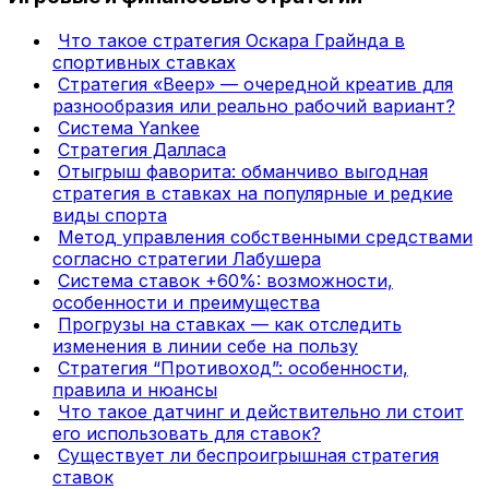
Что такое стратегия Оскара Грайнда в
спортивных ставках
Стратегия «Веер» — очередной креатив для
разнообразия или реально рабочий вариант?
Система Yankee
Стратегия Далласа
Отыгрыш фаворита: обманчиво выгодная
стратегия в ставках на популярные и редкие
виды спорта
Метод управления собственными средствами
согласно стратегии Лабушера
Система ставок +60%: возможности,
особенности и преимущества
Прогрузы на ставках — как отследить
изменения в линии себе на пользу
Стратегия “Противоход”: особенности,
правила и нюансы
Что такое датчинг и действительно ли стоит
его использовать для ставок?
Существует ли беспроигрышная стратегия
ставок