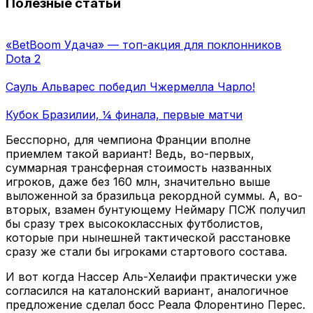
Полезные статьи
«BetBoom Удача» — топ-акция для поклонников
Dota 2
Сауль Альварес победил Чжермелла Чарло!
Кубок Бразилии, ¼ финала, первые матчи
Бесспорно, для чемпиона Франции вполне
приемлем такой вариант! Ведь, во-первых,
суммарная трансферная стоимость названных
игроков, даже без 160 млн, значительно выше
выложенной за бразильца рекордной суммы. А, во-
вторых, взамен бунтующему Неймару ПСЖ получил
бы сразу трех высококлассных футболистов,
которые при нынешней тактической расстановке
сразу же стали бы игроками стартового состава.
И вот когда Нассер Аль-Хелаифи практически уже
согласился на каталонский вариант, аналогичное
предложение сделал босс Реала Флорентино Перес.