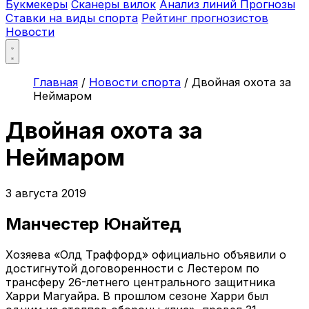
Букмекеры
Сканеры вилок
Анализ линий
Прогнозы
Ставки на виды спорта
Рейтинг прогнозистов
Новости
Главная
/
Новости спорта
/
Двойная охота за
Неймаром
Двойная охота за
Неймаром
3 августа 2019
Манчестер Юнайтед
Хозяева «Олд Траффорд» официально объявили о
достигнутой договоренности с Лестером по
трансферу 26-летнего центрального защитника
Харри Магуайра. В прошлом сезоне Харри был