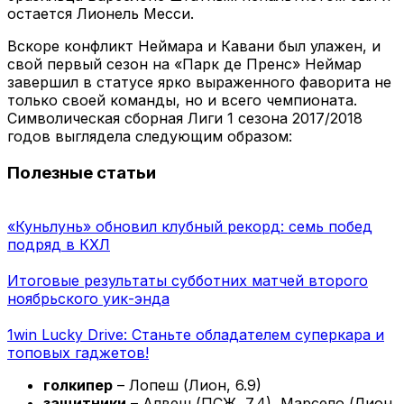
остается Лионель Месси.
Вскоре конфликт Неймара и Кавани был улажен, и
свой первый сезон на «Парк де Пренс» Неймар
завершил в статусе ярко выраженного фаворита не
только своей команды, но и всего чемпионата.
Символическая сборная Лиги 1 сезона 2017/2018
годов выглядела следующим образом:
Полезные статьи
«Куньлунь» обновил клубный рекорд: семь побед
подряд в КХЛ
Итоговые результаты субботних матчей второго
ноябрьского уик-энда
1win Lucky Drive: Станьте обладателем суперкара и
топовых гаджетов!
голкипер
– Лопеш (Лион, 6.9)
защитники
– Алвеш (ПСЖ, 7.4), Марсело (Лион,