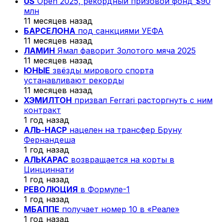
US
Open 2025, рекордный призовой фонд $90
млн
11 месяцев назад
БАРСЕЛОНА
под санкциями УЕФА
11 месяцев назад
ЛАМИН
Ямал фаворит Золотого мяча 2025
11 месяцев назад
ЮНЫЕ
звёзды мирового спорта
устанавливают рекорды
11 месяцев назад
ХЭМИЛТОН
призвал Ferrari расторгнуть с ним
контракт
1 год назад
АЛЬ-НАСР
нацелен на трансфер Бруну
Фернандеша
1 год назад
АЛЬКАРАС
возвращается на корты в
Цинциннати
1 год назад
РЕВОЛЮЦИЯ
в Формуле-1
1 год назад
МБАППЕ
получает номер 10 в «Реале»
1 год назад