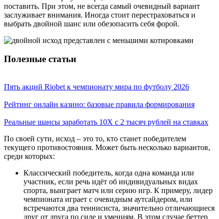
поставить. При этом, не всегда самый очевидный вариант
заслуживает внимания. Иногда стоит перестраховаться и
выбрать двойной шанс или обезопасить себя форой.
Полезные статьи
Пять акций Riobet к чемпионату мира по футболу 2026
Рейтинг онлайн казино: базовые правила формирования
Реальные шансы заработать 10X с 2 тысяч рублей на ставках
По своей сути, исход – это то, кто станет победителем
текущего противостояния. Может быть несколько вариантов,
среди которых:
Классический победитель, когда одна команда или
участник, если речь идёт об индивидуальных видах
спорта, выиграет матч или серию игр. К примеру, лидер
чемпионата играет с очевидным аутсайдером, или
встречаются два теннисиста, значительно отличающиеся
друг от друга по силе и умениям. В этом случае беттер