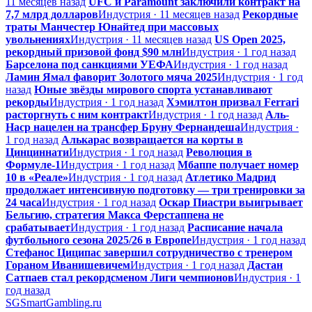
11 месяцев назад
UFC и Paramount заключили контракт на
7,7 млрд долларов
Индустрия · 11 месяцев назад
Рекордные
траты Манчестер Юнайтед при массовых
увольнениях
Индустрия · 11 месяцев назад
US Open 2025,
рекордный призовой фонд $90 млн
Индустрия · 1 год назад
Барселона под санкциями УЕФА
Индустрия · 1 год назад
Ламин Ямал фаворит Золотого мяча 2025
Индустрия · 1 год
назад
Юные звёзды мирового спорта устанавливают
рекорды
Индустрия · 1 год назад
Хэмилтон призвал Ferrari
расторгнуть с ним контракт
Индустрия · 1 год назад
Аль-
Наср нацелен на трансфер Бруну Фернандеша
Индустрия ·
1 год назад
Алькарас возвращается на корты в
Цинциннати
Индустрия · 1 год назад
Революция в
Формуле-1
Индустрия · 1 год назад
Мбаппе получает номер
10 в «Реале»
Индустрия · 1 год назад
Атлетико Мадрид
продолжает интенсивную подготовку — три тренировки за
24 часа
Индустрия · 1 год назад
Оскар Пиастри выигрывает
Бельгию, стратегия Макса Ферстаппена не
срабатывает
Индустрия · 1 год назад
Расписание начала
футбольного сезона 2025/26 в Европе
Индустрия · 1 год назад
Стефанос Циципас завершил сотрудничество с тренером
Гораном Иванишевичем
Индустрия · 1 год назад
Дастан
Сатпаев стал рекордсменом Лиги чемпионов
Индустрия · 1
год назад
SG
SmartGambling
.ru