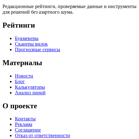
Редакционные рейтинги, проверяемые данные и инструменты
для решений без азартного шума.
Рейтинги
Букмекеры
Сканеры вилок
Прогнозные сервисы
Материалы
Новости
Блог
Калькуляторы
Анализ линий
О проекте
Контакты
Реклама
Соглашение
Отказ от ответственности