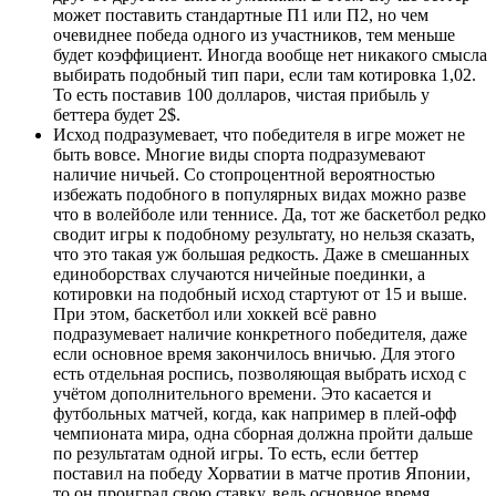
может поставить стандартные П1 или П2, но чем
очевиднее победа одного из участников, тем меньше
будет коэффициент. Иногда вообще нет никакого смысла
выбирать подобный тип пари, если там котировка 1,02.
То есть поставив 100 долларов, чистая прибыль у
беттера будет 2$.
Исход подразумевает, что победителя в игре может не
быть вовсе. Многие виды спорта подразумевают
наличие ничьей. Со стопроцентной вероятностью
избежать подобного в популярных видах можно разве
что в волейболе или теннисе. Да, тот же баскетбол редко
сводит игры к подобному результату, но нельзя сказать,
что это такая уж большая редкость. Даже в смешанных
единоборствах случаются ничейные поединки, а
котировки на подобный исход стартуют от 15 и выше.
При этом, баскетбол или хоккей всё равно
подразумевает наличие конкретного победителя, даже
если основное время закончилось вничью. Для этого
есть отдельная роспись, позволяющая выбрать исход с
учётом дополнительного времени. Это касается и
футбольных матчей, когда, как например в плей-офф
чемпионата мира, одна сборная должна пройти дальше
по результатам одной игры. То есть, если беттер
поставил на победу Хорватии в матче против Японии,
то он проиграл свою ставку, ведь основное время