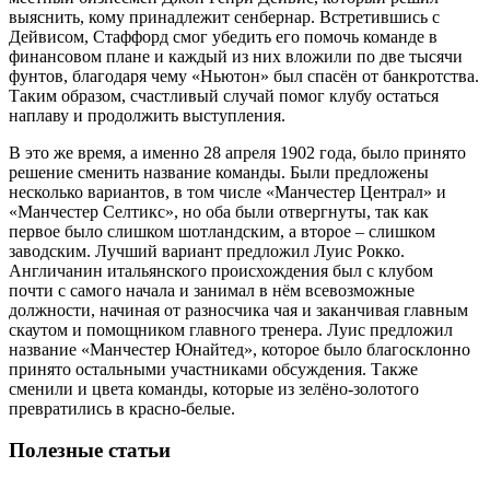
выяснить, кому принадлежит сенбернар. Встретившись с
Дейвисом, Стаффорд смог убедить его помочь команде в
финансовом плане и каждый из них вложили по две тысячи
фунтов, благодаря чему «Ньютон» был спасён от банкротства.
Таким образом, счастливый случай помог клубу остаться
наплаву и продолжить выступления.
В это же время, а именно 28 апреля 1902 года, было принято
решение сменить название команды. Были предложены
несколько вариантов, в том числе «Манчестер Централ» и
«Манчестер Селтикс», но оба были отвергнуты, так как
первое было слишком шотландским, а второе – слишком
заводским. Лучший вариант предложил Луис Рокко.
Англичанин итальянского происхождения был с клубом
почти с самого начала и занимал в нём всевозможные
должности, начиная от разносчика чая и заканчивая главным
скаутом и помощником главного тренера. Луис предложил
название «Манчестер Юнайтед», которое было благосклонно
принято остальными участниками обсуждения. Также
сменили и цвета команды, которые из зелёно-золотого
превратились в красно-белые.
Полезные статьи