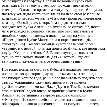
относящихся к графству. Первый подобный кубок был
разыгран в 1879 году и с тех пор проходит практически
ежегодно. Однако со временем статус турнира серьёзно упал,
поэтому команды часто присылают на него свои резервные
команды. В первом же матче «Ньютон» проиграл резервной
команде «Блэкберна», который за год до этого стал
обладателем Кубка Англии по футболу, со счётом 2:7, после
чего руководство решило, что им ещё рано выступать в
подобных соревнованиях, и подали заявку на участие в
«Переходящем Кубке Манчестера и окрестностях» (был и
такой турнир). Там уже команда чувствовала себя более
уверенно и с первой попытки дошла до финала, где проиграла
клубу «Херст» со счётом 0:3. В последующие годы этот
турнир стал самым любимым для «Ньютона», где они
выиграли следующие четыре розыгрыша из пяти.
Повторно попытав счастье с Кубком Ланкашира, команда
дошла только до второго раунда и отказалась от этой идеи на
следующие четыре года, решив предварительно поднять свой
статус. Усилившись уже известными на тот момент
футболистами, такими как Джек Даути и Том Берк, команда в
сезоне 1886/87 годов впервые приняла участие в Кубке
Англии, встретившись в первом раунде с командой
«Флитвуд». По сложившейся в те времена традиции никто не
обговаривал правила решения спорных ситуаций, поэтому,