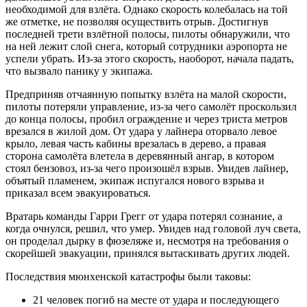
необходимой для взлёта. Однако скорость колебалась на той
же отметке, не позволяя осуществить отрыв. Достигнув
последней трети взлётной полосы, пилоты обнаружили, что
на ней лежит слой снега, который сотрудники аэропорта не
успели убрать. Из-за этого скорость, наоборот, начала падать,
что вызвало панику у экипажа.
Предприняв отчаянную попытку взлёта на малой скорости,
пилоты потеряли управление, из-за чего самолёт проскользил
до конца полосы, пробил ограждение и через триста метров
врезался в жилой дом. От удара у лайнера оторвало левое
крыло, левая часть кабины врезалась в дерево, а правая
сторона самолёта влетела в деревянный ангар, в котором
стоял бензовоз, из-за чего произошёл взрыв. Увидев лайнер,
объятый пламенем, экипаж испугался нового взрыва и
приказал всем эвакуироваться.
Вратарь команды Гарри Грегг от удара потерял сознание, а
когда очнулся, решил, что умер. Увидев над головой луч света,
он проделал дырку в фюзеляже и, несмотря на требования о
скорейшей эвакуации, принялся вытаскивать других людей.
Последствия мюнхенской катастрофы были таковы:
21 человек погиб на месте от удара и последующего