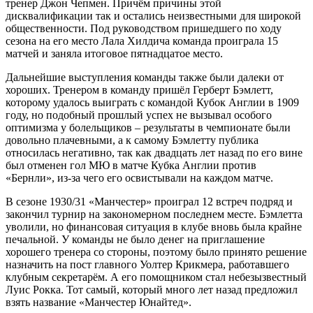
тренер Джон Чепмен. Причём причины этой
дисквалификации так и остались неизвестными для широкой
общественности. Под руководством пришедшего по ходу
сезона на его место Лала Хилдича команда проиграла 15
матчей и заняла итоговое пятнадцатое место.
Дальнейшие выступления команды также были далеки от
хороших. Тренером в команду пришёл Герберт Бэмлетт,
которому удалось выиграть с командой Кубок Англии в 1909
году, но подобный прошлый успех не вызывал особого
оптимизма у болельщиков – результаты в чемпионате были
довольно плачевными, а к самому Бэмлетту публика
относилась негативно, так как двадцать лет назад по его вине
был отменен гол МЮ в матче Кубка Англии против
«Бернли», из-за чего его освистывали на каждом матче.
В сезоне 1930/31 «Манчестер» проиграл 12 встреч подряд и
закончил турнир на закономерном последнем месте. Бэмлетта
уволили, но финансовая ситуация в клубе вновь была крайне
печальной. У команды не было денег на приглашение
хорошего тренера со стороны, поэтому было принято решение
назначить на пост главного Уолтер Крикмера, работавшего
клубным секретарём. А его помощником стал небезызвестный
Луис Рокка. Тот самый, который много лет назад предложил
взять название «Манчестер Юнайтед».