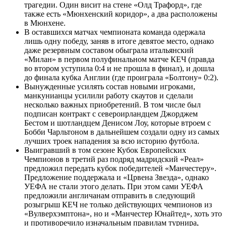
трагедии. Один висит на стене «Олд Трафорд», где
также есть «Мюнхенский коридор», а два расположены
в Мюнхене.
В оставшихся матчах чемпионата команда одержала
лишь одну победу, заняв в итоге девятое место, однако
даже резервным составом обыграла итальянский
«Милан» в первом полуфинальном матче КЕЧ (правда
во втором уступила 0:4 и не прошла в финал), и дошла
до финала кубка Англии (где проиграла «Болтону» 0:2).
Вынужденные усилять состав новыми игроками,
манкунианцы усилили работу скаутов и сделали
несколько важных приобретений. В том числе был
подписан контракт с североирландцем Джорджем
Бестом и шотландцем Денисом Лоу, которые втроем с
Бобби Чарльтоном в дальнейшем создали одну из самых
лучших троек нападения за всю историю футбола.
Выигравший в том сезоне Кубок Европейских
Чемпионов в третий раз подряд мадридский «Реал»
предложил передать кубок победителей «Манчестеру».
Предложение поддержала и «Црвена Звезда», однако
УЕФА не стали этого делать. При этом сами УЕФА
предложили англичанам отправить в следующий
розыгрыш КЕЧ не только действующих чемпионов из
«Вулверхэмптона», но и «Манчестер Юнайтед», хоть это
и противоречило изначальным правилам турнира,