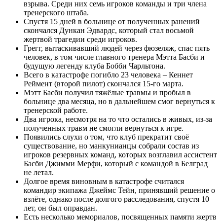
взрыва. Среди них семь игроков команды и три члена
тренерского штаба.
Спустя 15 дней в больнице от полученных ранений
скончался Дункан Эдвардс, который стал восьмой
жертвой трагедии среди игроков.
Грегг, вытаскивавший людей через фюзеляж, спас пять
человек, в том числе главного тренера Мэтта Басби и
будущую легенду клуба Бобби Чарльтона.
Всего в катастрофе погибло 23 человека – Кеннет
Реймент (второй пилот) скончался 15-го марта.
Мэтт Басби получил тяжёлые травмы и пробыл в
больнице два месяца, но в дальнейшем смог вернуться к
тренерской работе.
Два игрока, несмотря на то что остались в живых, из-за
полученных травм не смогли вернуться к игре.
Появились слухи о том, что клуб прекратит своё
существование, но манкунианцы собрали состав из
игроков резервных команд, которых возглавил ассистент
Басби Джимми Мерфи, который с командой в Белград
не летал.
Долгое время виновным в катастрофе считался
командир экипажа Джеймс Тейн, принявший решение о
взлёте, однако после долгого расследования, спустя 10
лет, он был оправдан.
Есть несколько мемориалов, посвященных памяти жертв