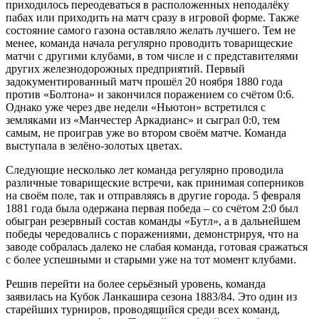
приходилось переодеваться в расположенных неподалёку
пабах или приходить на матч сразу в игровой форме. Также
состояние самого газона оставляло желать лучшего. Тем не
менее, команда начала регулярно проводить товарищеские
матчи с другими клубами, в том числе и с представителями
других железнодорожных предприятий. Первый
задокументированный матч прошёл 20 ноября 1880 года
против «Болтона» и закончился поражением со счётом 0:6.
Однако уже через две недели «Ньютон» встретился с
земляками из «Манчестер Аркадианс» и сыграл 0:0, тем
самым, не проиграв уже во втором своём матче. Команда
выступала в зелёно-золотых цветах.
Следующие несколько лет команда регулярно проводила
различные товарищеские встречи, как принимая соперников
на своём поле, так и отправляясь в другие города. 5 февраля
1881 года была одержана первая победа – со счётом 2:0 был
обыгран резервный состав команды «Бутл», а в дальнейшем
победы чередовались с поражениями, демонстрируя, что на
заводе собралась далеко не слабая команда, готовая сражаться
с более успешными и старыми уже на тот момент клубами.
Решив перейти на более серьёзный уровень, команда
заявилась на Кубок Ланкашира сезона 1883/84. Это один из
старейших турниров, проводящийся среди всех команд,