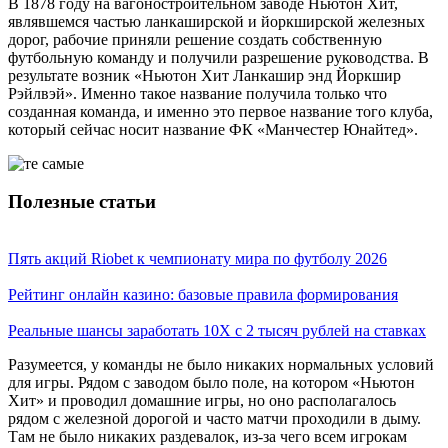
В 1878 году на вагоностроительном заводе Ньютон Хит,
являвшемся частью ланкаширской и йоркширской железных
дорог, рабочие приняли решение создать собственную
футбольную команду и получили разрешение руководства. В
результате возник «Ньютон Хит Ланкашир энд Йоркшир
Рэйлвэй». Именно такое название получила только что
созданная команда, и именно это первое название того клуба,
который сейчас носит название ФК «Манчестер Юнайтед».
Полезные статьи
Пять акций Riobet к чемпионату мира по футболу 2026
Рейтинг онлайн казино: базовые правила формирования
Реальные шансы заработать 10X с 2 тысяч рублей на ставках
Разумеется, у команды не было никаких нормальных условий
для игры. Рядом с заводом было поле, на котором «Ньютон
Хит» и проводил домашние игры, но оно располагалось
рядом с железной дорогой и часто матчи проходили в дыму.
Там не было никаких раздевалок, из-за чего всем игрокам