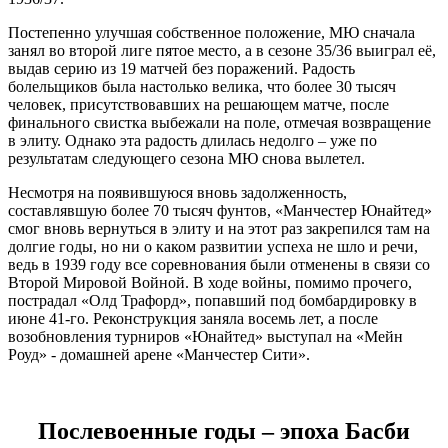
Постепенно улучшая собственное положение, МЮ сначала
занял во второй лиге пятое место, а в сезоне 35/36 выиграл её,
выдав серию из 19 матчей без поражений. Радость
болельщиков была настолько велика, что более 30 тысяч
человек, присутствовавших на решающем матче, после
финального свистка выбежали на поле, отмечая возвращение
в элиту. Однако эта радость длилась недолго – уже по
результатам следующего сезона МЮ снова вылетел.
Несмотря на появившуюся вновь задолженность,
составлявшую более 70 тысяч фунтов, «Манчестер Юнайтед»
смог вновь вернуться в элиту и на этот раз закрепился там на
долгие годы, но ни о каком развитии успеха не шло и речи,
ведь в 1939 году все соревнования были отменены в связи со
Второй Мировой Войной. В ходе войны, помимо прочего,
пострадал «Олд Трафорд», попавший под бомбардировку в
июне 41-го. Реконструкция заняла восемь лет, а после
возобновления турниров «Юнайтед» выступал на «Мейн
Роуд» - домашней арене «Манчестер Сити».
Послевоенные годы – эпоха Басби