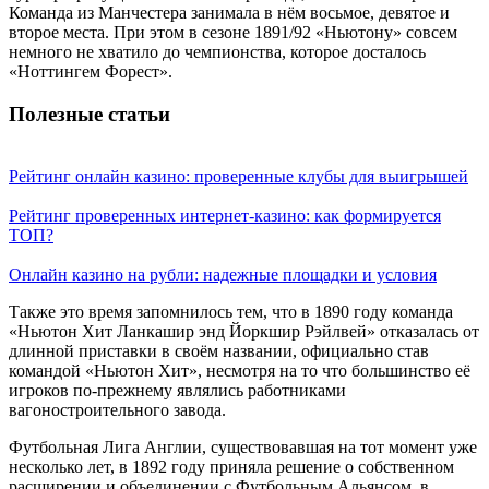
Команда из Манчестера занимала в нём восьмое, девятое и
второе места. При этом в сезоне 1891/92 «Ньютону» совсем
немного не хватило до чемпионства, которое досталось
«Ноттингем Форест».
Полезные статьи
Рейтинг онлайн казино: проверенные клубы для выигрышей
Рейтинг проверенных интернет-казино: как формируется
ТОП?
Онлайн казино на рубли: надежные площадки и условия
Также это время запомнилось тем, что в 1890 году команда
«Ньютон Хит Ланкашир энд Йоркшир Рэйлвей» отказалась от
длинной приставки в своём названии, официально став
командой «Ньютон Хит», несмотря на то что большинство её
игроков по-прежнему являлись работниками
вагоностроительного завода.
Футбольная Лига Англии, существовавшая на тот момент уже
несколько лет, в 1892 году приняла решение о собственном
расширении и объединении с Футбольным Альянсом, в