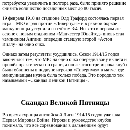
потребуется увеличить в полтора раза, было принято решение
снизить количество посадочных мест до 80 тысяч.
19 февраля 1910 на стадионе Олд Трафорд состоялась первая
игра – МЮ играл против «Ливерпуля» и в равной борьбе
манкунианцы уступили со счётом 3:4. Но зато в первом же
сезоне с новым стадионом «Манчестер Юнайтед» вновь стал
чемпионом Англии, опередив ставшую второй «Астон
Виллу» на одно очко.
Однако затем результаты ухудшились. Сезон 1914/15 годов
закончился тем, что МЮ на одно очко опередил зону вылета и
прошёл практически по грани, а после этого три игрока клуба
были обвинены в подкупе игроков «Ливерпуля» в матче, где
манкунианцам нужна была только победа. Это породило так
называемый «Скандал Великой Пятницы».
Скандал Великой Пятницы
Во время турнира английской Лиги 1914/15 годов уже шла
Первая Мировая Война. Игроки и руководство клубов
понимало, что все соревнования в дальнейшем будут