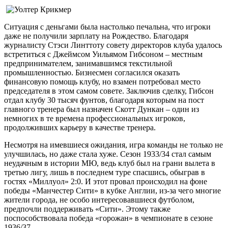
Ситуация с деньгами была настолько печальна, что игроки
даже не получили зарплату на Рождество. Благодаря
журналисту Стэси Линттоту совету директоров клуба удалось
встретиться с Джеймсом Уильямом Гибсоном – местным
предпринимателем, занимавшимся текстильной
промышленностью. Бизнесмен согласился оказать
финансовую помощь клубу, но взамен потребовал место
председателя в этом самом совете. Заключив сделку, Гибсон
отдал клубу 30 тысяч фунтов, благодаря которым на пост
главного тренера был назначен Скотт Дункан – один из
немногих в те времена профессиональных игроков,
продолживших карьеру в качестве тренера.
Несмотря на имевшиеся ожидания, игра команды не только не
улучшилась, но даже стала хуже. Сезон 1933/34 стал самым
неудачным в истории МЮ, ведь клуб был на грани вылета в
третью лигу, лишь в последнем туре спасшись, обыграв в
гостях «Миллуол» 2:0. И этот провал происходил на фоне
победы «Манчестер Сити» в кубке Англии, из-за чего многие
жители города, не особо интересовавшиеся футболом,
предпочли поддерживать «Сити». Этому также
поспособствовала победа «горожан» в чемпионате в сезоне
1936/37.