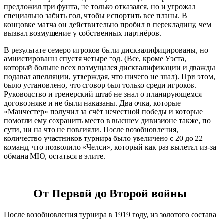
предложил три фунта, не только отказался, но и угрожал
специально забить гол, чтобы испортить все планы. В
концовке матча он действительно пробил в перекладину, чем
вызвал возмущение у собственных партнёров.
В результате семеро игроков были дисквалифицированы, но
амнистированы спустя четыре год. (Все, кроме Уэста,
который больше всех возмущался дисквалификации и дважды
подавал апелляции, утверждая, что ничего не знал). При этом,
было установлено, что сговор был только среди игроков.
Руководство и тренерский штаб не знал о планирующемся
договорняке и не были наказаны. Два очка, которые
«Манчестер» получил за счёт нечестной победы и которые
помогли ему сохранить место в высшем дивизионе также, по
сути, ни на что не повлияли. После возобновления,
количество участников турнира было увеличено с 20 до 22
команд, что позволило «Челси», который как раз вылетал из-за
обмана МЮ, остаться в элите.
От Первой до Второй войны
После возобновления турнира в 1919 году, из золотого состава