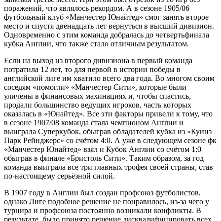
поражений, что являлось рекордом. А в сезоне 1905/06
футбольный клуб «Манчестер Юнайтед» смог занять второе
место и спустя двенадцать лет вернуться в высший дивизион.
Одновременно с этим команда добралась до четвертьфинала
кубка Англии, что также стало отличным результатом.
Если на выход из второго дивизиона в первый команда
потратила 12 лет, то для первой в истории победы в
английской лиге им хватило всего два года. Во многом своим
соседям «помогли» «Манчестер Сити», которые были
уличены в финансовых махинациях и, чтобы спастись,
продали большинство ведущих игроков, часть которых
оказалась в «Юнайтед». Все эти факторы привели к тому, что
в сезоне 1907/08 команда стала чемпионом Англии и
выиграла Суперкубок, обыграв обладателей кубка из «Куинз
Парк Рейнджерс» со счётом 4:0. А уже в следующем сезоне фк
«Манчестер Юнайтед» взял и Кубок Англии со счётом 1:0
обыграв в финале «Бристоль Сити». Таким образом, за год
команда выиграла все три главных трофея своей страны, став
по-настоящему серьёзной силой.
В 1907 году в Англии был создан профсоюз футболистов,
однако Лиге подобное решение не понравилось, из-за чего у
турнира и профсоюза постоянно возникали конфликты. В
результате, было принято решение дисквалифицировать всех