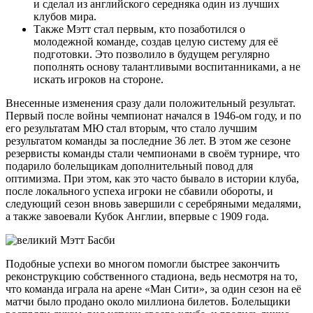
и сделал из английского середняка один из лучших
клубов мира.
Также Мэтт стал первым, кто позаботился о
молодежной команде, создав целую систему для её
подготовки. Это позволило в будущем регулярно
пополнять основу талантливыми воспитанниками, а не
искать игроков на стороне.
Внесенные изменения сразу дали положительный результат.
Первый после войны чемпионат начался в 1946-ом году, и по
его результатам МЮ стал вторым, что стало лучшим
результатом команды за последние 36 лет. В этом же сезоне
резервисты команды стали чемпионами в своём турнире, что
подарило болельщикам дополнительный повод для
оптимизма. При этом, как это часто бывало в истории клуба,
после локального успеха игроки не сбавили обороты, и
следующий сезон вновь завершили с серебряными медалями,
а также завоевали Кубок Англии, впервые с 1909 года.
Подобные успехи во многом помогли быстрее закончить
реконструкцию собственного стадиона, ведь несмотря на то,
что команда играла на арене «Ман Сити», за один сезон на её
матчи было продано около миллиона билетов. Болельщики