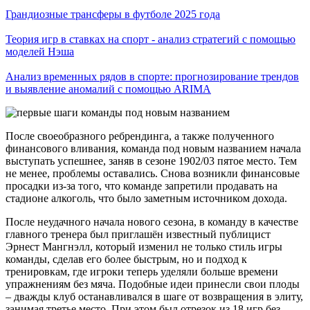
Грандиозные трансферы в футболе 2025 года
Теория игр в ставках на спорт - анализ стратегий с помощью
моделей Нэша
Анализ временных рядов в спорте: прогнозирование трендов
и выявление аномалий с помощью ARIMA
После своеобразного ребрендинга, а также полученного
финансового вливания, команда под новым названием начала
выступать успешнее, заняв в сезоне 1902/03 пятое место. Тем
не менее, проблемы оставались. Снова возникли финансовые
просадки из-за того, что команде запретили продавать на
стадионе алкоголь, что было заметным источником дохода.
После неудачного начала нового сезона, в команду в качестве
главного тренера был приглашён известный публицист
Эрнест Мангнэлл, который изменил не только стиль игры
команды, сделав его более быстрым, но и подход к
тренировкам, где игроки теперь уделяли больше времени
упражнениям без мяча. Подобные идеи принесли свои плоды
– дважды клуб останавливался в шаге от возвращения в элиту,
занимая третье место. При этом был отрезок из 18 игр без