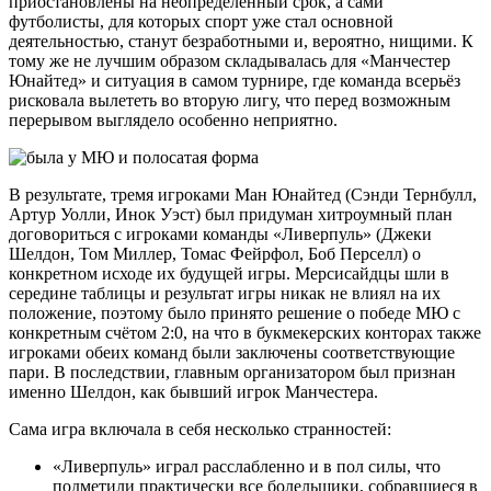
приостановлены на неопределенный срок, а сами
футболисты, для которых спорт уже стал основной
деятельностью, станут безработными и, вероятно, нищими. К
тому же не лучшим образом складывалась для «Манчестер
Юнайтед» и ситуация в самом турнире, где команда всерьёз
рисковала вылететь во вторую лигу, что перед возможным
перерывом выглядело особенно неприятно.
В результате, тремя игроками Ман Юнайтед (Сэнди Тернбулл,
Артур Уолли, Инок Уэст) был придуман хитроумный план
договориться с игроками команды «Ливерпуль» (Джеки
Шелдон, Том Миллер, Томас Фейрфол, Боб Перселл) о
конкретном исходе их будущей игры. Мерсисайдцы шли в
середине таблицы и результат игры никак не влиял на их
положение, поэтому было принято решение о победе МЮ с
конкретным счётом 2:0, на что в букмекерских конторах также
игроками обеих команд были заключены соответствующие
пари. В последствии, главным организатором был признан
именно Шелдон, как бывший игрок Манчестера.
Сама игра включала в себя несколько странностей:
«Ливерпуль» играл расслабленно и в пол силы, что
подметили практически все болельщики, собравшиеся в