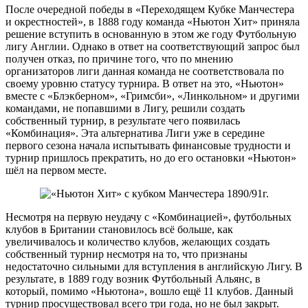
После очередной победы в «Переходящем Кубке Манчестера
и окрестностей», в 1888 году команда «Ньютон Хит» приняла
решение вступить в основанную в этом же году Футбольную
лигу Англии. Однако в ответ на соответствующий запрос был
получен отказ, по причине того, что по мнению
организаторов лиги данная команда не соответствовала по
своему уровню статусу турнира. В ответ на это, «Ньютон»
вместе с «Блэкберном», «Гримсби», «Линкольном» и другими
командами, не попавшими в Лигу, решили создать
собственный турнир, в результате чего появилась
«Комбинация». Эта альтернатива Лиги уже в середине
первого сезона начала испытывать финансовые трудности и
турнир пришлось прекратить, но до его остановки «Ньютон»
шёл на первом месте.
Несмотря на первую неудачу с «Комбинацией», футбольных
клубов в Британии становилось всё больше, как
увеличивалось и количество клубов, желающих создать
собственный турнир несмотря на то, что признаны
недостаточно сильными для вступления в английскую Лигу. В
результате, в 1889 году возник Футбольный Альянс, в
который, помимо «Ньютона», вошло ещё 11 клубов. Данный
турнир просуществовал всего три года, но не был закрыт.