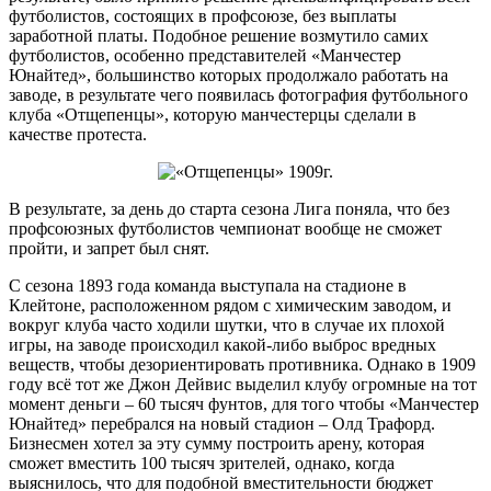
футболистов, состоящих в профсоюзе, без выплаты
заработной платы. Подобное решение возмутило самих
футболистов, особенно представителей «Манчестер
Юнайтед», большинство которых продолжало работать на
заводе, в результате чего появилась фотография футбольного
клуба «Отщепенцы», которую манчестерцы сделали в
качестве протеста.
В результате, за день до старта сезона Лига поняла, что без
профсоюзных футболистов чемпионат вообще не сможет
пройти, и запрет был снят.
С сезона 1893 года команда выступала на стадионе в
Клейтоне, расположенном рядом с химическим заводом, и
вокруг клуба часто ходили шутки, что в случае их плохой
игры, на заводе происходил какой-либо выброс вредных
веществ, чтобы дезориентировать противника. Однако в 1909
году всё тот же Джон Дейвис выделил клубу огромные на тот
момент деньги – 60 тысяч фунтов, для того чтобы «Манчестер
Юнайтед» перебрался на новый стадион – Олд Трафорд.
Бизнесмен хотел за эту сумму построить арену, которая
сможет вместить 100 тысяч зрителей, однако, когда
выяснилось, что для подобной вместительности бюджет