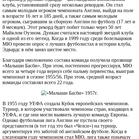
клуба, установивший сразу несколько рекордов. Он стал
самым молодым игроком чемпионата Англии, выйдя на поле
в возрасте 16 лет и 185 дней, а также самым молодым
игроком, сыгравшим за сборную Англии по футболу (17 лет и
8 месяцев). Этот рекорд будет побит только через 50 лет
Майклом Оуэном. Дункан считался настоящей звездой клуба
и одной из его легенд. Когда в 1999 году среди болельщиков
МЮ провели опрос о лучших футболистах в истории клуба,
Эдвардс в нём занял шестое место.
Благодаря омоложению состава команда получила прозвище
«Малыши Басби». При этом, постепенно прогрессируя, МЮ
всего за четыре года вернул себе пальму первенства, выиграв
чемпионат в сезоне 1955/56. При этом, средний возраст
команды составлял всего 22 года.
В 1955 году УЕФА создала Кубок европейских чемпионов.
Турнир, в котором участвовали чемпионы стран, входящих в
УЕФА, и где они могли выявить лучшую команду Европы.
Однако футбольная лига Англии не пустила своего
представителя (в тот год это был «Челси») на турнир,
аргументируя это заботой об английском футболе. Когда в
следующем году чемпионом стал МЮ, лига также поначалу