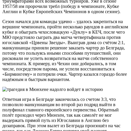
триумфаторами всех возможных турниров. Уже в сезоне
1957/58 им пророчили требл (победу в чемпионате, Кубке
Англии и Кубке Европейских Чемпионов в одном сезоне).
Сезон начался для команды удачно – удалось закрепиться на
вершине чемпионата, пройти несколько раундов в английском
кубке и обыграть чехословацкую «Дуклу» в КЕЧ, после чего
МЮ предстояло сыграть два матча четвертьфинала против
югославской «Црвены Звезды». Выиграв дома со счётом 2:1,
манкунианцы приняли решение заказать чартер до Белграда,
потому что пользуясь иными способами путешествий, они
рисковали не успеть возвратиться на матчи собственного
чемпионата. К примеру, из Чехии они добирались, в том
числе, посредством парома, не успели восстановиться к
«Бирмингему» и потеряли очки. Чартер казался гораздо более
надёжным и быстрым вариантом.
Ответная игра в Белграде закончилась со счетом 3:3, что
позволило манкунианцам во второй раз подряд выйти в
полуфинал главного европейского первенства. Обратный
полёт проходил через Мюнхен, так как самолёт не мог
выдержать прямой путь из Югославии в Англию без
дозаправок. При этом вылет из Белграда произошёл на час
позже, так как Джонни Берри потерял свой паспорт.