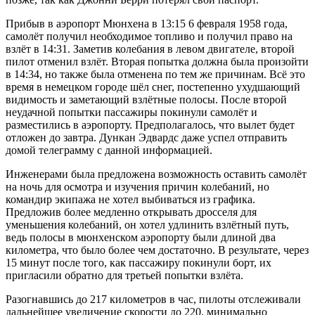
Прибыв в аэропорт Мюнхена в 13:15 6 февраля 1958 года,
самолёт получил необходимое топливо и получил право на
взлёт в 14:31. Заметив колебания в левом двигателе, второй
пилот отменил взлёт. Вторая попытка должна была произойти
в 14:34, но также была отменена по тем же причинам. Всё это
время в немецком городе шёл снег, постепенно ухудшающий
видимость и заметающий взлётные полосы. После второй
неудачной попытки пассажиры покинули самолёт и
разместились в аэропорту. Предполагалось, что вылет будет
отложен до завтра. Дункан Эдвардс даже успел отправить
домой телеграмму с данной информацией.
Инженерами была предложена возможность оставить самолёт
на ночь для осмотра и изучения причин колебаний, но
командир экипажа не хотел выбиваться из графика.
Предложив более медленно открывать дросселя для
уменьшения колебаний, он хотел удлинить взлётный путь,
ведь полосы в мюнхенском аэропорту были длиной два
километра, что было более чем достаточно. В результате, через
15 минут после того, как пассажиру покинули борт, их
пригласили обратно для третьей попытки взлёта.
Разогнавшись до 217 километров в час, пилоты отслеживали
дальнейшее увеличение скорости до 220, минимально