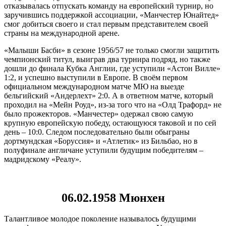
отказывалась отпускать команду на европейский турнир, но
заручившись поддержкой ассоциации, «Манчестер Юнайтед»
смог добиться своего и стал первым представителем своей
страны на международной арене.
«Малыши Басби» в сезоне 1956/57 не только смогли защитить
чемпионский титул, выиграв два турнира подряд, но также
дошли до финала Кубка Англии, где уступили «Астон Вилле»
1:2, и успешно выступили в Европе. В своём первом
официальном международном матче МЮ на выезде
бельгийский «Андерлехт» 2:0. А в ответном матче, который
проходил на «Мейн Роуд», из-за того что на «Олд Трафорд» не
было прожекторов. «Манчестер» одержал свою самую
крупную европейскую победу, остающуюся таковой и по сей
день – 10:0. Следом последовательно были обыграны
дортмундская «Боруссия» и «Атлетик» из Бильбао, но в
полуфинале англичане уступили будущим победителям –
мадридскому «Реалу».
06.02.1958 Мюнхен
Талантливое молодое поколение называлось будущими