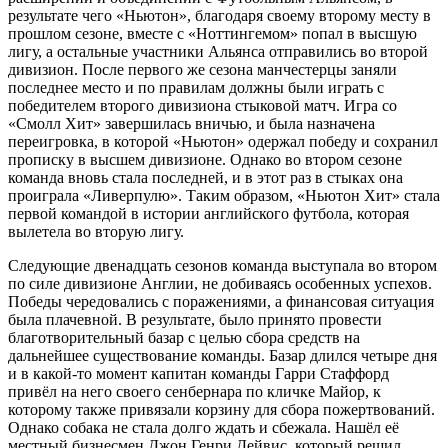
результате чего «Ньютон», благодаря своему второму месту в
прошлом сезоне, вместе с «Ноттингемом» попал в высшую
лигу, а остальные участники Альянса отправились во второй
дивизион. После первого же сезона манчестерцы заняли
последнее место и по правилам должны были играть с
победителем второго дивизиона стыковой матч. Игра со
«Смолл Хит» завершилась вничью, и была назначена
переигровка, в которой «Ньютон» одержал победу и сохранил
прописку в высшем дивизионе. Однако во втором сезоне
команда вновь стала последней, и в этот раз в стыках она
проиграла «Ливерпулю». Таким образом, «Ньютон Хит» стала
первой командой в истории английского футбола, которая
вылетела во вторую лигу.
Следующие двенадцать сезонов команда выступала во втором
по силе дивизионе Англии, не добиваясь особенных успехов.
Победы чередовались с поражениями, а финансовая ситуация
была плачевной. В результате, было принято провести
благотворительный базар с целью сбора средств на
дальнейшее существование команды. Базар длился четыре дня
и в какой-то момент капитан команды Гарри Стаффорд
привёл на него своего сенбернара по кличке Майор, к
которому также привязали корзину для сбора пожертвований.
Однако собака не стала долго ждать и сбежала. Нашёл её
местный бизнесмен Джон Генри Дейвис, который решил