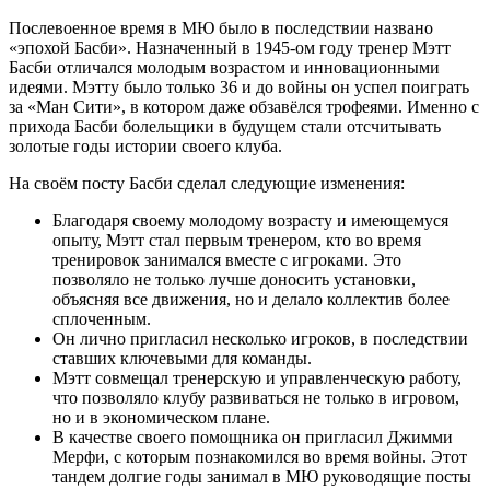
Послевоенное время в МЮ было в последствии названо
«эпохой Басби». Назначенный в 1945-ом году тренер Мэтт
Басби отличался молодым возрастом и инновационными
идеями. Мэтту было только 36 и до войны он успел поиграть
за «Ман Сити», в котором даже обзавёлся трофеями. Именно с
прихода Басби болельщики в будущем стали отсчитывать
золотые годы истории своего клуба.
На своём посту Басби сделал следующие изменения:
Благодаря своему молодому возрасту и имеющемуся
опыту, Мэтт стал первым тренером, кто во время
тренировок занимался вместе с игроками. Это
позволяло не только лучше доносить установки,
объясняя все движения, но и делало коллектив более
сплоченным.
Он лично пригласил несколько игроков, в последствии
ставших ключевыми для команды.
Мэтт совмещал тренерскую и управленческую работу,
что позволяло клубу развиваться не только в игровом,
но и в экономическом плане.
В качестве своего помощника он пригласил Джимми
Мерфи, с которым познакомился во время войны. Этот
тандем долгие годы занимал в МЮ руководящие посты