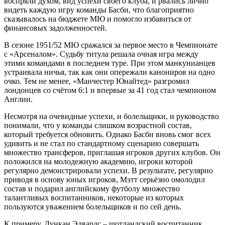
воспряли духом, вид успехи своего клуба, и рвались лично
видеть каждую игру команды Басби, что благоприятно
сказывалось на бюджете МЮ и помогло избавиться от
финансовых задолженностей.
В сезоне 1951/52 МЮ сражался за первое место в Чемпионате
с «Арсеналом». Судьбу титула решала очная игра между
этими командами в последнем туре. При этом манкунианцев
устраивала ничья, так как они опережали канониров на одно
очко. Тем не менее, «Манчестер Юнайтед» разгромил
лондонцев со счётом 6:1 и впервые за 41 год стал чемпионом
Англии.
Несмотря на очевидные успехи, и болельщики, и руководство
понимали, что у команды слишком возрастной состав,
который требуется обновить. Однако Басби вновь смог всех
удивить и не стал по стандартному сценарию совершать
множество трансферов, приглашая игроков других клубов. Он
положился на молодежную академию, игроки которой
регулярно демонстрировали успехи. В результате, регулярно
приводя в основу юных игроков, Мэтт серьёзно омолодил
состав и подарил английскому футболу множество
талантливых воспитанников, некоторые из которых
пользуются уважением болельщиков и по сей день.
К примеру, Дункан Эдвардс – шотландский воспитанник