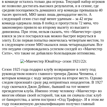
в команде осталось только два игрока. Текущий набор игроков
не позволял достигать высоких результатов, и в сезоне, где
средняя посещаемость домашних игр команды превышала 40
тысяч зрителей, МЮ занял лишь двенадцатое место. А
следующий сезон стал ещё менее удачным – за 42 игры
команда одержала лишь 8 побед и пропустила 72 мяча, что
закономерно привело ко второму вылету из высшего
дивизиона. При этом, нельзя сказать, что «Манчестер» сразу
взялся за ум и постарался как можно быстрее вернуться в
элиту. Если первая попытка окончилась четвертым местом, то
в следующем сезоне МЮ оказался лишь четырнадцатым. Все
эти неудачи сопровождались успехом соседей из «Манчестер
Сити», что также не добавляло болельщикам оптимизма.
Сезон 1925 года подарил клубу возвращение в элиту под
руководством нового главного тренера Джона Чепмена, с
которым команда с ходу запрыгнула на второе место. Однако
следом произошёл сразу ряд неприятных инцедентов. В 1927
году скончался Джон Дейвис, бывший на тот момент
президентом клуба. Именно этому человеку «Манчестер» во
многом обязан своей историей, так как он сначала спас клуб
от банкротства, а затем построил «Олд Трафорд». И в этом же
году пожизненную дисквалификацию получил главный