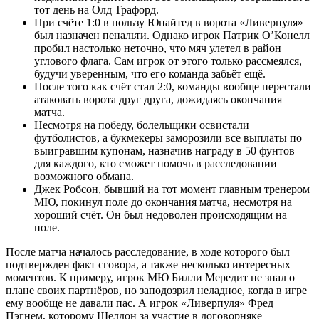
тот день на Олд Трафорд.
При счёте 1:0 в пользу Юнайтед в ворота «Ливерпуля»
был назначен пенальти. Однако игрок Патрик О’Конелл
пробил настолько неточно, что мяч улетел в район
углового флага. Сам игрок от этого только рассмеялся,
будучи уверенным, что его команда забьёт ещё.
После того как счёт стал 2:0, команды вообще перестали
атаковать ворота друг друга, дожидаясь окончания
матча.
Несмотря на победу, болельщики освистали
футболистов, а букмекеры заморозили все выплаты по
выигравшим купонам, назначив награду в 50 фунтов
для каждого, кто сможет помочь в расследовании
возможного обмана.
Джек Робсон, бывший на тот момент главным тренером
МЮ, покинул поле до окончания матча, несмотря на
хороший счёт. Он был недоволен происходящим на
поле.
После матча началось расследование, в ходе которого был
подтвержден факт сговора, а также несколько интересных
моментов. К примеру, игрок МЮ Билли Мередит не знал о
плане своих партнёров, но заподозрил неладное, когда в игре
ему вообще не давали пас. А игрок «Ливерпуля» Фред
Пэгнем, которому Шелдон за участие в договорняке