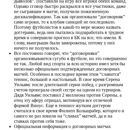
дьяволов”. Поставили на игру все игроки обеих команд.
Однако сговор быстро раскрылся и все участники, даже
не сыгравшие в матче, получили пожизненную
дисквалификацию. Так как организовали “договорняк”
сами игроки, то к клубам санкций не последовало.
Поэтому футболистов в какой-то мере можно назвать
доггерами, ведь они пытались подзаработать в трудное
время и совершили прогноз в БК на все, что имели. К
слову, выигрыши были заморожены, потому у них
ничего не получилось.
Все постоянно говорят, что “договорняки”
организовываются сугубо в футболе, но это совершенно
не так. Любой вид спорта за всю историю имел хотя бы
несколько официально подтвержденных договорных
матчей. Особенно в последнее время этим “славится”
теннис, большой и настольный. В свое время Серена
Уильямс после длительной серии побед, с разгромным
счетом проиграла своей сестре на одном из турниров.
Дядя Уильямс поставил 2 миллиона против Серены, а
отец эту аферу отрицал, мотивируя все отличной
формой Винус. Еще в теннисе жутким доггером
считался в свое время Филипп Кольшрабер, которого и
самого не раз ловили на “сливах” матчей, да и на
ставках против себя тоже.
Официальная информация о договорных матчах