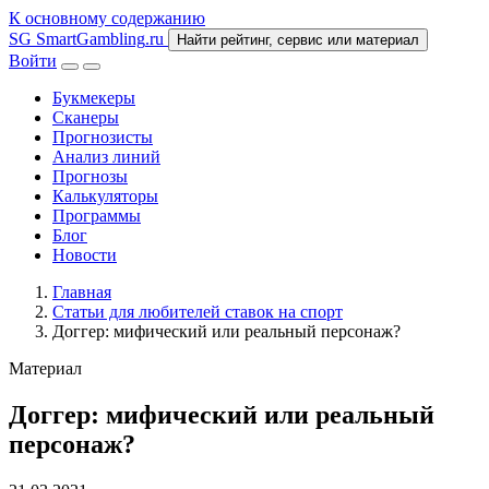
К основному содержанию
SG
SmartGambling
.ru
Найти рейтинг, сервис или материал
Войти
Букмекеры
Сканеры
Прогнозисты
Анализ линий
Прогнозы
Калькуляторы
Программы
Блог
Новости
Главная
Статьи для любителей ставок на спорт
Доггер: мифический или реальный персонаж?
Материал
Доггер: мифический или реальный
персонаж?