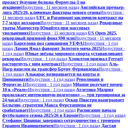
продаст будущие болиды Формулы-1 на
аукционе
Индустрия · 11 месяцев назад
Английская премьер-
лига 2025/26, ключевые факторы нового сезона
Индустрия ·
11 месяцев назад
UFC и Paramount заключили контракт на
7,7 млрд долларов
Индустрия · 11 месяцев назад
Рекордные
траты Манчестер Юнайтед при массовых
увольнениях
Индустрия · 11 месяцев назад
US Open 2025,
рекордный призовой фонд $90 млн
Индустрия · 11 месяцев
назад
Барселона под санкциями УЕФА
Индустрия · 1 год
назад
Ламин Ямал фаворит Золотого мяча 2025
Индустрия ·
1 год назад
Юные звёзды мирового спорта устанавливают
рекорды
Индустрия · 1 год назад
Хэмилтон призвал Ferrari
расторгнуть с ним контракт
Индустрия · 1 год назад
Аль-
Наср нацелен на трансфер Бруну Фернандеша
Индустрия ·
1 год назад
Алькарас возвращается на корты в
Цинциннати
Индустрия · 1 год назад
Революция в
Формуле-1
Индустрия · 1 год назад
Мбаппе получает номер
10 в «Реале»
Индустрия · 1 год назад
Атлетико Мадрид
продолжает интенсивную подготовку — три тренировки за
24 часа
Индустрия · 1 год назад
Оскар Пиастри выигрывает
Бельгию, стратегия Макса Ферстаппена не
срабатывает
Индустрия · 1 год назад
Расписание начала
футбольного сезона 2025/26 в Европе
Индустрия · 1 год назад
Стефанос Циципас завершил сотрудничество с тренером
Гораном Иванишевичем
Индустрия · 1 год назад
Дастан