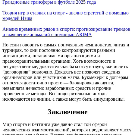
Грандиозные трансферы в футболе 2025 года
Теория игр в ставках на спорт - анализ стратегий с помощью
моделей Нэша
Анализ временных рядов в спорте: прогнозирование трендов
и выявление аномалий с помощью ARIMA
Но если говорить о самых популярных чемпионатах, лигах и
турнирах, то они постоянно контролируются разными
инстанциями, независимыми организациями и
правоохранительными органами. Хоть возможности и
несущественные, доказательная база отсутствует, вычислить
“договорняк” возможно. Доказать все позволят сведения
организаторов или участников матча. Букмекеры к доггерам
относятся достаточно просто — блокировка аккаунта,
невыплата нечестно заработанных средств и прочие
проверенные методы. Все подозрительные исходы
исключаются из линии, а также могут быть аннулированы.
Заключение
Мир спорта и беттинга уже давно стал той сферой
человеческих взаимоотношений, которая предоставляет массу