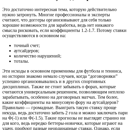
Это достаточно интересная тема, которую действительно
нужно затронуть. Многие профессионалы и эксперты
считают, что доггеры организовывают для себя только
хорошие возможности для заработка, ведь нет никакого
смысла рисковать, если коэффициенты 1.2-1.7. Потому ставки
осуществляются в основном на:
точный счет;
аутсайдеров;
количество нарушений;
тоталы.
Эти исходы в основном применимы для футбола и тенниса,
но истории знакомо немало случаев, когда “договорняки”
успешно организовывались и в других спортивных
дисциплинах. Также не стоит забывать о форах, которые
считаются универсальным решением, позволяющим неплохо
зарабатывать, особенно на договорных матчах. Тем более,
какие коэффициенты на минусовую фору на аутсайдеров?
Правильно — громадные. Выиграть такую ставку проще
некуда, ведь достаточно забить 2 гола и можно заключать пари
на Ф(-1) или Ф(-1.5). Такие прогнозы не выглядят странно ни
для кого, ведь нередко беттеры-новички, которые играют на
удачу, пробуют разные неординарные ставки. Однако, если