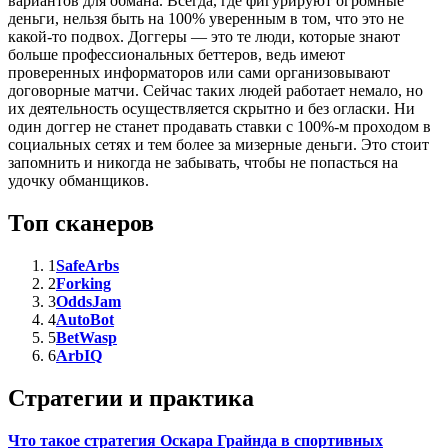
вариантов для обмана. Всегда, где фигурируют огромные
деньги, нельзя быть на 100% уверенным в том, что это не
какой-то подвох. Доггеры — это те люди, которые знают
больше профессиональных беттеров, ведь имеют
проверенных информаторов или сами организовывают
договорные матчи. Сейчас таких людей работает немало, но
их деятельность осуществляется скрытно и без огласки. Ни
один доггер не станет продавать ставки с 100%-м проходом в
социальных сетях и тем более за мизерные деньги. Это стоит
запомнить и никогда не забывать, чтобы не попасться на
удочку обманщиков.
Топ сканеров
1
SafeArbs
2
Forking
3
OddsJam
4
AutoBot
5
BetWasp
6
ArbIQ
Стратегии и практика
Что такое стратегия Оскара Грайнда в спортивных