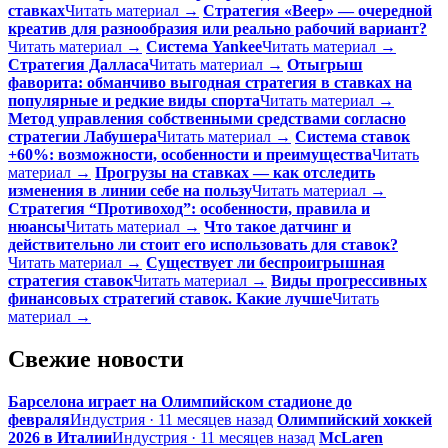
ставках
Читать материал →
Стратегия «Веер» — очередной
креатив для разнообразия или реально рабочий вариант?
Читать материал →
Система Yankee
Читать материал →
Стратегия Далласа
Читать материал →
Отыгрыш
фаворита: обманчиво выгодная стратегия в ставках на
популярные и редкие виды спорта
Читать материал →
Метод управления собственными средствами согласно
стратегии Лабушера
Читать материал →
Система ставок
+60%: возможности, особенности и преимущества
Читать
материал →
Прогрузы на ставках — как отследить
изменения в линии себе на пользу
Читать материал →
Стратегия “Противоход”: особенности, правила и
нюансы
Читать материал →
Что такое датчинг и
действительно ли стоит его использовать для ставок?
Читать материал →
Существует ли беспроигрышная
стратегия ставок
Читать материал →
Виды прогрессивных
финансовых стратегий ставок. Какие лучше
Читать
материал →
Свежие новости
Барселона играет на Олимпийском стадионе до
февраля
Индустрия · 11 месяцев назад
Олимпийский хоккей
2026 в Италии
Индустрия · 11 месяцев назад
McLaren