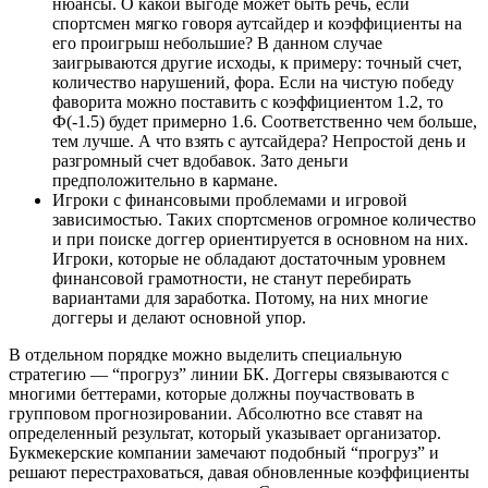
нюансы. О какой выгоде может быть речь, если
спортсмен мягко говоря аутсайдер и коэффициенты на
его проигрыш небольшие? В данном случае
заигрываются другие исходы, к примеру: точный счет,
количество нарушений, фора. Если на чистую победу
фаворита можно поставить с коэффициентом 1.2, то
Ф(-1.5) будет примерно 1.6. Соответственно чем больше,
тем лучше. А что взять с аутсайдера? Непростой день и
разгромный счет вдобавок. Зато деньги
предположительно в кармане.
Игроки с финансовыми проблемами и игровой
зависимостью. Таких спортсменов огромное количество
и при поиске доггер ориентируется в основном на них.
Игроки, которые не обладают достаточным уровнем
финансовой грамотности, не станут перебирать
вариантами для заработка. Потому, на них многие
доггеры и делают основной упор.
В отдельном порядке можно выделить специальную
стратегию — “прогруз” линии БК. Доггеры связываются с
многими беттерами, которые должны поучаствовать в
групповом прогнозировании. Абсолютно все ставят на
определенный результат, который указывает организатор.
Букмекерские компании замечают подобный “прогруз” и
решают перестраховаться, давая обновленные коэффициенты