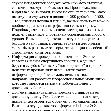
случае понадобится обладать хоть каким-то статусом,
связями и коммуникабельностью. Просто так, для
Кирилла с Антиповки, никто не станет “сливать” матч,
потому что ему хочется поднять с 500 рублей — 1500.
Это негласная истина и при неудачных попытках можно
вообще нарваться на штрафы или сесть в тюрьму.
Подобная деятельность расценивается, как открытый
подкуп участников спортивных соревнований любого
уровня. Раньше в виде взятки выступал процент от
будущего выигрыша, а сейчас варианты для оплаты
могут быть разными: офшоры, чеки, акции и особенный
спрос имеют криптовалюты.
Информация с проверенных источников. Это не
касается анализа спортивного события, а данные
берутся сугубо о “сливах”, “договорняках” и прочих
нечестных проявлениях игры. Найти таких
информаторов крайне сложно, ведь и в этом
направлении работают профессиональные мошенники,
которые стараются вытянуть побольше денег с
доверчивых беттеров.
Доггер в индивидуальном порядке организовывает
договорную игру. Это более сложный вариант, ведь
придется договориться с обеими участниками матча.
Если игра осуществляется в формате 1х1 или 2х2,
сделать все достаточно просто. Но организовывать