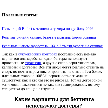
Полезные статьи
Пять акций Riobet к чемпионату мира по футболу 2026
Рейтинг онлайн казино: базовые правила формирования
Реальные шансы заработать 10X с 2 тысяч рублей на ставках
Так как в
букмекерских конторах
постоянно есть немало
вариантов для заработка, одни беттеры используют
проверенные
стратегии
, а другие слепо верят типстерам,
капперам и доггерам. Все эти люди могут реально ставить на
спорт, но почти даром никто прогнозы не отдаст. Тем более,
идеальных ставок с 100%-й вероятностью захода не
существует, как и кто бы это не рисовал. Тот же договорной
матч может закончиться не так, как планировалось, потому
специфика до конца не изучена.
Какие варианты для беттинга
используют доггеры?