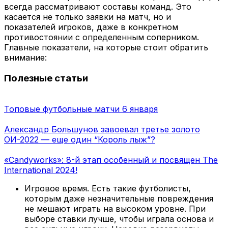
всегда рассматривают составы команд. Это
касается не только заявки на матч, но и
показателей игроков, даже в конкретном
противостоянии с определенным соперником.
Главные показатели, на которые стоит обратить
внимание:
Полезные статьи
Топовые футбольные матчи 6 января
Александр Большунов завоевал третье золото
ОИ-2022 — еще один “Король лыж”?
«Candyworks»: 8-й этап особенный и посвящен The
International 2024!
Игровое время. Есть такие футболисты,
которым даже незначительные повреждения
не мешают играть на высоком уровне. При
выборе ставки лучше, чтобы играла основа и