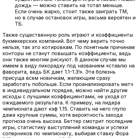
дождь — можно ставить на тотал меньше.
Если очень жарко, стоит также заиграть ТМ,
но в случае остановок игры, весьма вероятен и
ТБ.
Также существенную роль играют и коэффициенты
букмекерских компаний. Вот чему верить точно
нельзя, так это котировкам. По понятным причинам
конторы не станут повышать коэффициенты, ведь
они также многим рискуют. В данном случае мы
имеем в виду лихорадку под названием «ставлю на
фаворита, ведь БК дает 1.1-1.3!». Эта болезнь
присуща всем новичкам, желающим сразу
заработать побольше. Если проанализировать матч
в индивидуальном порядке, можно найти другие
исходы с лучшими коэффициентами, не уходя от
ожидаемого результата. К примеру, на лидера
чемпионата дают кэф 1.15. Ставить на него глупо
даже крупные суммы, хотя вероятность захода
прогноза очень высока. Беттер смотрит последние
игры, статистику выступлений команды и успехи
соперников по чемпионату, выбирая ставку Фора