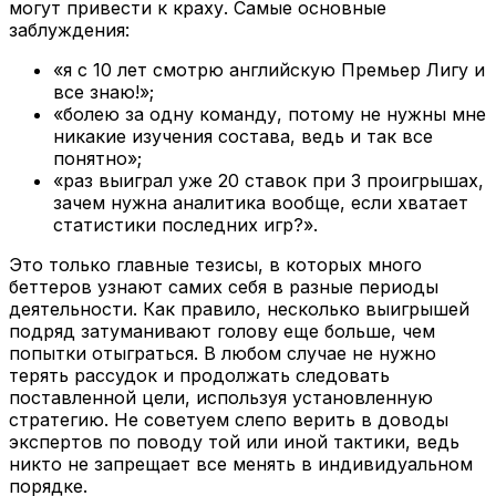
могут привести к краху. Самые основные
заблуждения:
«я с 10 лет смотрю английскую Премьер Лигу и
все знаю!»;
«болею за одну команду, потому не нужны мне
никакие изучения состава, ведь и так все
понятно»;
«раз выиграл уже 20 ставок при 3 проигрышах,
зачем нужна аналитика вообще, если хватает
статистики последних игр?».
Это только главные тезисы, в которых много
беттеров узнают самих себя в разные периоды
деятельности. Как правило, несколько выигрышей
подряд затуманивают голову еще больше, чем
попытки отыграться. В любом случае не нужно
терять рассудок и продолжать следовать
поставленной цели, используя установленную
стратегию. Не советуем слепо верить в доводы
экспертов по поводу той или иной тактики, ведь
никто не запрещает все менять в индивидуальном
порядке.