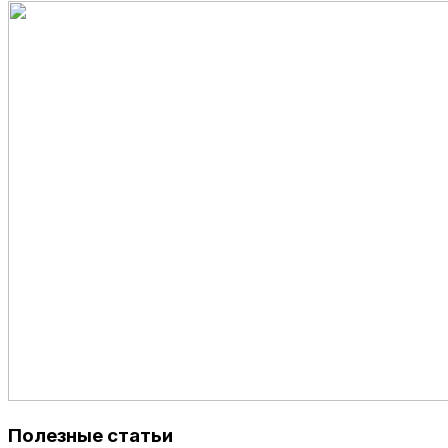
Полезные статьи