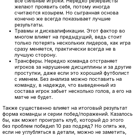
все сильные игроки. Нередко резервисты
желают проявить себя, потому иногда
считаются козырем. Но сыгранная основа
конечно же всегда показывает лучшие
результаты.
Травмы и дисквалификации. Этот фактор во
многом влияет на предыдущий, ведь стоит
только потерять нескольких лидеров, как игра
сразу меняется, практически всегда не в
лучшую сторону.
Трансферы. Нередко команда отстраняет
игроков за нарушение дисциплины и за другие
проступки, даже если это хороший футболист
с именем. Без анализа можно поставить на
команду, в надежде, что выведенный из
состава игрок забьет несколько голов, а его на
матче не будет.
Также существенно влияет на итоговый результат
форма команды и серии побед/поражений. Казалось
бы, как может проиграть клуб, который до этого
без проблем победил 10 раз подряд? Но опять же,
если не углубляться в детали, можно не заметить,