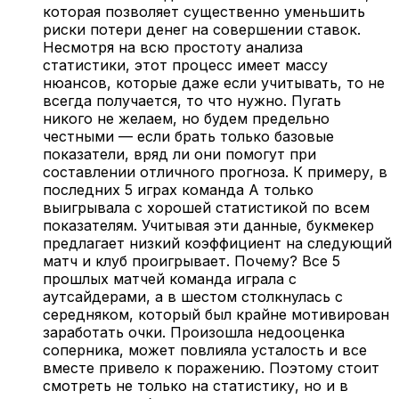
которая позволяет существенно уменьшить
риски потери денег на совершении ставок.
Несмотря на всю простоту анализа
статистики, этот процесс имеет массу
нюансов, которые даже если учитывать, то не
всегда получается, то что нужно. Пугать
никого не желаем, но будем предельно
честными — если брать только базовые
показатели, вряд ли они помогут при
составлении отличного прогноза. К примеру, в
последних 5 играх команда А только
выигрывала с хорошей статистикой по всем
показателям. Учитывая эти данные, букмекер
предлагает низкий коэффициент на следующий
матч и клуб проигрывает. Почему? Все 5
прошлых матчей команда играла с
аутсайдерами, а в шестом столкнулась с
середняком, который был крайне мотивирован
заработать очки. Произошла недооценка
соперника, может повлияла усталость и все
вместе привело к поражению. Поэтому стоит
смотреть не только на статистику, но и в