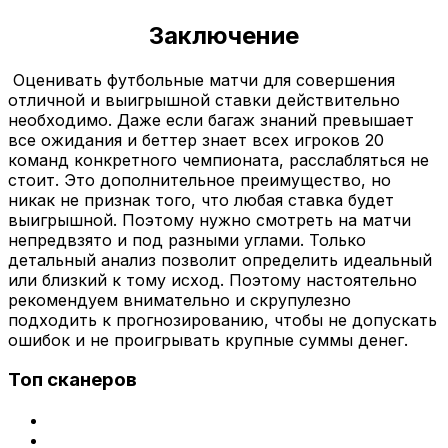
Заключение
Оценивать футбольные матчи для совершения
отличной и выигрышной ставки действительно
необходимо. Даже если багаж знаний превышает
все ожидания и беттер знает всех игроков 20
команд конкретного чемпионата, расслабляться не
стоит. Это дополнительное преимущество, но
никак не признак того, что любая ставка будет
выигрышной. Поэтому нужно смотреть на матчи
непредвзято и под разными углами. Только
детальный анализ позволит определить идеальный
или близкий к тому исход. Поэтому настоятельно
рекомендуем внимательно и скрупулезно
подходить к прогнозированию, чтобы не допускать
ошибок и не проигрывать крупные суммы денег.
Топ сканеров