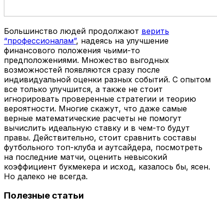
Большинство людей продолжают
верить
“профессионалам”
, надеясь на улучшение
финансового положения чьими-то
предположениями. Множество выгодных
возможностей появляются сразу после
индивидуальной оценки разных событий. С опытом
все только улучшится, а также не стоит
игнорировать проверенные стратегии и теорию
вероятности. Многие скажут, что даже самые
верные математические расчеты не помогут
вычислить идеальную ставку и в чем-то будут
правы. Действительно, стоит сравнить составы
футбольного топ-клуба и аутсайдера, посмотреть
на последние матчи, оценить невысокий
коэффициент букмекера и исход, казалось бы, ясен.
Но далеко не всегда.
Полезные статьи