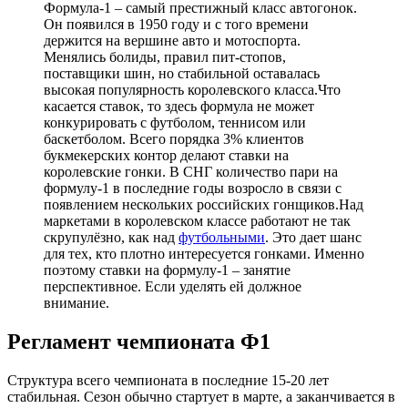
Формула-1 – самый престижный класс автогонок.
Он появился в 1950 году и с того времени
держится на вершине авто и мотоспорта.
Менялись болиды, правил пит-стопов,
поставщики шин, но стабильной оставалась
высокая популярность королевского класса.Что
касается ставок, то здесь формула не может
конкурировать с футболом, теннисом или
баскетболом. Всего порядка 3% клиентов
букмекерских контор делают ставки на
королевские гонки. В СНГ количество пари на
формулу-1 в последние годы возросло в связи с
появлением нескольких российских гонщиков.Над
маркетами в королевском классе работают не так
скрупулёзно, как над
футбольными
. Это дает шанс
для тех, кто плотно интересуется гонками. Именно
поэтому ставки на формулу-1 – занятие
перспективное. Если уделять ей должное
внимание.
Регламент чемпионата Ф1
Структура всего чемпионата в последние 15-20 лет
стабильная. Сезон обычно стартует в марте, а заканчивается в