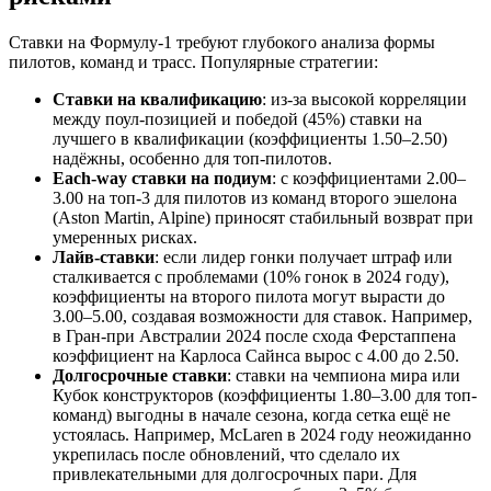
Ставки на Формулу-1 требуют глубокого анализа формы
пилотов, команд и трасс. Популярные стратегии:
Ставки на квалификацию
: из-за высокой корреляции
между поул-позицией и победой (45%) ставки на
лучшего в квалификации (коэффициенты 1.50–2.50)
надёжны, особенно для топ-пилотов.
Each-way ставки на подиум
: с коэффициентами 2.00–
3.00 на топ-3 для пилотов из команд второго эшелона
(Aston Martin, Alpine) приносят стабильный возврат при
умеренных рисках.
Лайв-ставки
: если лидер гонки получает штраф или
сталкивается с проблемами (10% гонок в 2024 году),
коэффициенты на второго пилота могут вырасти до
3.00–5.00, создавая возможности для ставок. Например,
в Гран-при Австралии 2024 после схода Ферстаппена
коэффициент на Карлоса Сайнса вырос с 4.00 до 2.50.
Долгосрочные ставки
: ставки на чемпиона мира или
Кубок конструкторов (коэффициенты 1.80–3.00 для топ-
команд) выгодны в начале сезона, когда сетка ещё не
устоялась. Например, McLaren в 2024 году неожиданно
укрепилась после обновлений, что сделало их
привлекательными для долгосрочных пари. Для