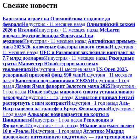
Свежие новости
Барселона играет на Олимпийском стадионе до
февраля
Индустрия · 11 месяцев назад
Олимпийский хоккей
2026 в Италии
Индустрия · 11 месяцев назад
McLaren
продаст будущие болиды Формулы-1 на
аукционе
Индустрия · 11 месяцев назад
Английская премьер-
лига 2025/26, ключевые факторы нового сезона
Индустрия ·
11 месяцев назад
UFC и Paramount заключили контракт на
7,7 млрд долларов
Индустрия · 11 месяцев назад
Рекордные
траты Манчестер Юнайтед при массовых
увольнениях
Индустрия · 11 месяцев назад
US Open 2025,
рекордный призовой фонд $90 млн
Индустрия · 11 месяцев
назад
Барселона под санкциями УЕФА
Индустрия · 1 год
назад
Ламин Ямал фаворит Золотого мяча 2025
Индустрия ·
1 год назад
Юные звёзды мирового спорта устанавливают
рекорды
Индустрия · 1 год назад
Хэмилтон призвал Ferrari
расторгнуть с ним контракт
Индустрия · 1 год назад
Аль-
Наср нацелен на трансфер Бруну Фернандеша
Индустрия ·
1 год назад
Алькарас возвращается на корты в
Цинциннати
Индустрия · 1 год назад
Революция в
Формуле-1
Индустрия · 1 год назад
Мбаппе получает номер
10 в «Реале»
Индустрия · 1 год назад
Атлетико Мадрид
продолжает интенсивную подготовку — три тренировки за