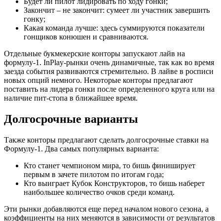
Будет ли пилот лидировать по ходу гонки;
Закончит – не закончит: сумеет ли участник завершить
гонку;
Какая команда лучше: здесь суммируются показатели
гонщиков конюшен и сравниваются.
Отдельные букмекерские конторы запускают лайв на
формулу-1. InPlay-рынки очень динамичные, так как во время
заезда события развиваются стремительно. В лайве в росписи
новых опций немного. Некоторые конторы предлагают
поставить на лидера гонки после определенного круга или на
наличие пит-стопа в ближайшее время.
Долгосрочные варианты
Также конторы предлагают сделать долгосрочные ставки на
Формулу-1. Два самых популярных варианта:
Кто станет чемпионом мира, то бишь финиширует
первым в зачете пилотом по итогам года;
Кто выиграет Кубок Конструкторов, то бишь наберет
наибольшее количество очков среди команд.
Эти рынки добавляются еще перед началом нового сезона, а
коэффициенты на них меняются в зависимости от результатов