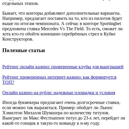
отдельных этапов.
Бывает, что конторы добавляют дополнительные варианты.
Например, предлагает поставить на то, кто из пилотов будет
выше по итогам чемпионата. А сейчас в конторе Sportingbet
предложена ставка Mercedes Vs The Field. То есть, сможет ли
хоть кто-то обойти конюшню серебрённых стрел в Кубке
Конструкторов.
Полезные статьи
Рейтинг онлайн казино: проверенные клубы для выигрышей
Рейтинг проверенных интернет-казино: как формируется
ТОП?
Онлайн казино на рубли: надежные площадки и условия
Иногда букмекеры предлагают очень долгосрочные ставки,
если можно так выразиться. Пример: обойдет ли Льюис
Хэмилтон Михаэля Шумахера по количеству титулов.
Выиграет ли Макс Фестпаппен титул до 23-х лет, перейдет ли
какой-то гонщик в такую-то команду к n-му году.