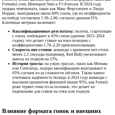
Formula1.com, Motorsport Stats и F1-Forecast. В 2024 году
лидеры чемпионата, такие как Макс Ферстаппен и Ландо
Норрис, выигрывали около 60% гонок, где их коэффициенты
на победу составляли 1.50–2.00, согласно данным FIA.
Ключевые метрики включают:
Квалификационные результаты
: пилоты, стартующие
с поула, побеждают в 45% гонок (данные 2023–2024
годов), что делает ставки на поул-позицию с
коэффициентами 1.70–2.20 привлекательными.
Скорость пит-стопов
: команды с временем пит-стопа
менее 2.2 секунды (например, Red Bull) увеличивают
шансы на подиум на 15%.
История трассы
: на узких трассах, таких как Монако
или Сингапур, лидеры квалификации выигрывают в
65% случаев из-за сложности обгонов. Также важно
учитывать надёжность болида: в 2024 году команды с
высоким процентом финишей (выше 95%, как Ferrari)
реже теряют очки из-за поломок, что делает их
надёжными для ставок на очки или подиум.
Влияние формата гонок и внешних