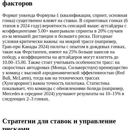
факторов
Формат уикенда Формулы-1 (квалификация, спринт, основная
гонка) существенно влияет на ставки. В спринтовых гонках (6
этапов в 2024 году) вероятность сенсаций выше: аутсайдеры с
коэффициентами 5.00+ выигрывали спринты в 20% случаев
из-за меньшей дистанции и большего риска. Погодные
условия критически важны: на мокрой трассе (например,
Гран-при Канады 2024) пилоты с опытом в дождевых гонках,
такие как Ферстаппен, имеют на 25% больше шансов на
победу, а коэффициенты на аутсайдеров могут взлететь до
10.00–15.00. Также стоит учитывать особенности трасс: на
скоростных автодромах (Монца, Сильверстоун) преимущество
у команд с высокой аэродинамической эффективностью (Red
Bull, McLaren), тогда как на технических трассах
(Хунгароринг) важна точность пилотажа. Статистика
показывает, что команды с обновлениями болида (например,
Mercedes в середине 2024) улучшают результаты на 10–15% в
следующих 2–3 гонках.
Стратегии для ставок и управление
рисками