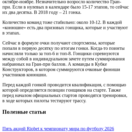
октябре-ноябре. Незначительно возросло количество Гран-
при. Если в нулевых в календаре было 15-17 этапов, то сейчас
их два десятка. В 2018 году – 21 гонка.
Количество команд тоже стабильно: около 10-12. В каждой
«конюшне» есть два призовых гонщика, которые и участвуют
в этапах.
Сейчас в формуле очки получают спортсмены, которые
попали в первую десятку по итогам гонки. Когда-то поинты
начисляли только за топ-6 и топ-8. Гонщики соревнуются
между собой в индивидуальном зачете путем суммирования
набранных на Гран-при баллов. А команды в Кубке
Конструкторов, в котором суммируются очковые финиши
участников конюшни.
Перед каждой гонкой проводится квалификация, с помощью
которой определяется позиции гонщиков на старте. Также
перед началом официальных стартов проводятся тренировки,
в ходе которых пилоты тестируют трассу.
Полезные статьи
Пять акций Riobet к чемпионату мира по футболу 2026