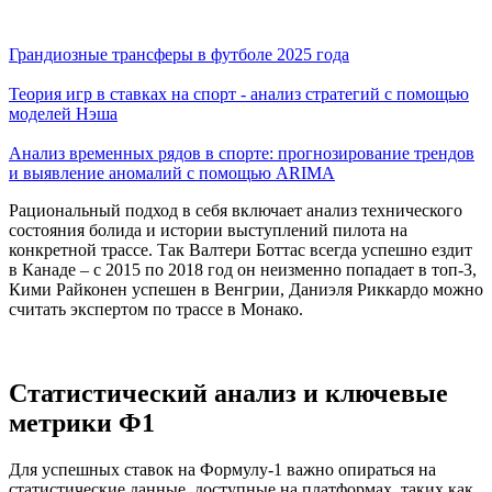
Грандиозные трансферы в футболе 2025 года
Теория игр в ставках на спорт - анализ стратегий с помощью
моделей Нэша
Анализ временных рядов в спорте: прогнозирование трендов
и выявление аномалий с помощью ARIMA
Рациональный подход в себя включает анализ технического
состояния болида и истории выступлений пилота на
конкретной трассе. Так Валтери Боттас всегда успешно ездит
в Канаде – с 2015 по 2018 год он неизменно попадает в топ-3,
Кими Райконен успешен в Венгрии, Даниэля Риккардо можно
считать экспертом по трассе в Монако.
Статистический анализ и ключевые
метрики Ф1
Для успешных ставок на Формулу-1 важно опираться на
статистические данные, доступные на платформах, таких как