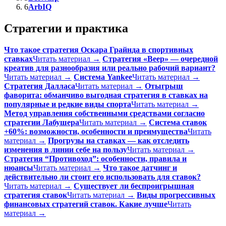
6
ArbIQ
Стратегии и практика
Что такое стратегия Оскара Грайнда в спортивных
ставках
Читать материал →
Стратегия «Веер» — очередной
креатив для разнообразия или реально рабочий вариант?
Читать материал →
Система Yankee
Читать материал →
Стратегия Далласа
Читать материал →
Отыгрыш
фаворита: обманчиво выгодная стратегия в ставках на
популярные и редкие виды спорта
Читать материал →
Метод управления собственными средствами согласно
стратегии Лабушера
Читать материал →
Система ставок
+60%: возможности, особенности и преимущества
Читать
материал →
Прогрузы на ставках — как отследить
изменения в линии себе на пользу
Читать материал →
Стратегия “Противоход”: особенности, правила и
нюансы
Читать материал →
Что такое датчинг и
действительно ли стоит его использовать для ставок?
Читать материал →
Существует ли беспроигрышная
стратегия ставок
Читать материал →
Виды прогрессивных
финансовых стратегий ставок. Какие лучше
Читать
материал →