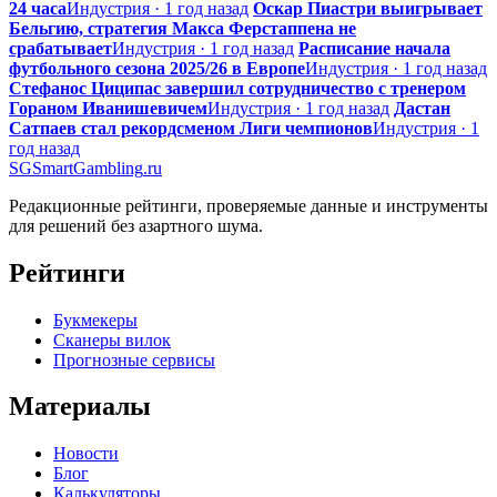
24 часа
Индустрия · 1 год назад
Оскар Пиастри выигрывает
Бельгию, стратегия Макса Ферстаппена не
срабатывает
Индустрия · 1 год назад
Расписание начала
футбольного сезона 2025/26 в Европе
Индустрия · 1 год назад
Стефанос Циципас завершил сотрудничество с тренером
Гораном Иванишевичем
Индустрия · 1 год назад
Дастан
Сатпаев стал рекордсменом Лиги чемпионов
Индустрия · 1
год назад
SG
SmartGambling
.ru
Редакционные рейтинги, проверяемые данные и инструменты
для решений без азартного шума.
Рейтинги
Букмекеры
Сканеры вилок
Прогнозные сервисы
Материалы
Новости
Блог
Калькуляторы