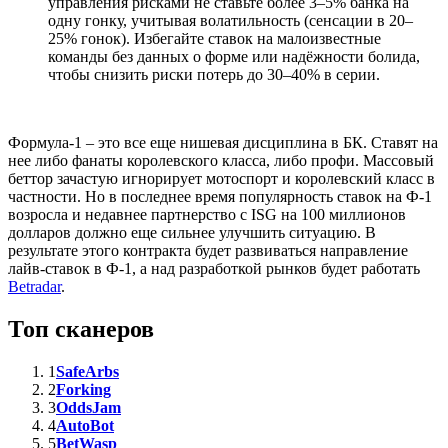
управления рисками не ставьте более 3–5% банка на
одну гонку, учитывая волатильность (сенсации в 20–
25% гонок). Избегайте ставок на малоизвестные
команды без данных о форме или надёжности болида,
чтобы снизить риски потерь до 30–40% в серии.
Формула-1 – это все еще нишевая дисциплина в БК. Ставят на
нее либо фанаты королевского класса, либо профи. Массовый
беттор зачастую игнорирует мотоспорт и королевский класс в
частности. Но в последнее время популярность ставок на Ф-1
возросла и недавнее партнерство с ISG на 100 миллионов
долларов должно еще сильнее улучшить ситуацию. В
результате этого контракта будет развиваться направление
лайв-ставок в Ф-1, а над разработкой рынков будет работать
Betradar
.
Топ сканеров
1
SafeArbs
2
Forking
3
OddsJam
4
AutoBot
5
BetWasp