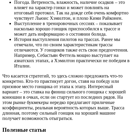
Погода. Ветреность, влажность, наличие осадков – это
влияет на характер гонки и может повлиять на
итоговый протокол. Так на дожде себя очень комфортно
чувствует Льюис Хэмилтон, и плохо Кими Райконен.
Выступление в тренировочных сессиях – показывает
насколько хорошо гонщик приспособился к трассе и
может дать информацию о состоянии болида.
История выступления пилотов на трассах. Ранее мы
отмечали, что по своим характеристикам трассы
отличаются. У гонщиков также есть свои предпочтения.
Например, Себастьян Феттель мощно выступает на
азиатских этапах, а Хэмилтон практически не победим в
Италии.
Что касается стратегий, то здесь сложно предложить что-то
конкретно. Кто-то практикует догон, ставя на победу или
призовое место гонщика от этапа к этапу. Интересный
вариант – это ставка на финиш сильного гонщика с хорошей
конюшни в очках, если он стартует из последних рядов. На
этом рынке букмекеры нередко предлагают приличные
коэффициенты, реальная вероятность которых выше. Трасса
длинная, поэтому сильный гонщик на хорошей машине
получает возможность отыграться.
Полезные статьи