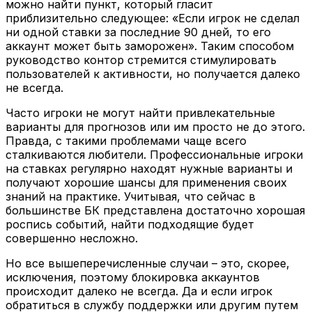
можно найти пункт, который гласит
приблизительно следующее: «Если игрок не сделал
ни одной ставки за последние 90 дней, то его
аккаунт может быть заморожен». Таким способом
руководство контор стремится стимулировать
пользователей к активности, но получается далеко
не всегда.
Часто игроки не могут найти привлекательные
варианты для прогнозов или им просто не до этого.
Правда, с такими проблемами чаще всего
сталкиваются любители. Профессиональные игроки
на ставках регулярно находят нужные варианты и
получают хорошие шансы для применения своих
знаний на практике. Учитывая, что сейчас в
большинстве БК представлена достаточно хорошая
роспись событий, найти подходящие будет
совершенно несложно.
Но все вышеперечисленные случаи – это, скорее,
исключения, поэтому блокировка аккаунтов
происходит далеко не всегда. Да и если игрок
обратиться в службу поддержки или другим путем