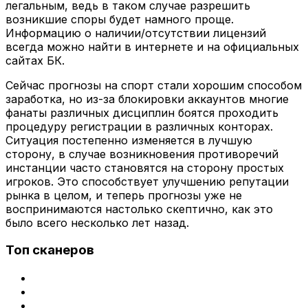
легальным, ведь в таком случае разрешить
возникшие споры будет намного проще.
Информацию о наличии/отсутствии лицензий
всегда можно найти в интернете и на официальных
сайтах БК.
Сейчас прогнозы на спорт стали хорошим способом
заработка, но из-за блокировки аккаунтов многие
фанаты различных дисциплин боятся проходить
процедуру регистрации в различных конторах.
Ситуация постепенно изменяется в лучшую
сторону, в случае возникновения противоречий
инстанции часто становятся на сторону простых
игроков. Это способствует улучшению репутации
рынка в целом, и теперь прогнозы уже не
воспринимаются настолько скептично, как это
было всего несколько лет назад.
Топ сканеров