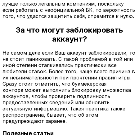
лучше только легальным компаниям, поскольку
если работать с неофициальной БК, то вероятность
того, что удастся защитить себя, стремится к нулю.
За что могут заблокировать
аккаунт?
На самом деле если Ваш аккаунт заблокировали, то
не стоит паниковать. С такой проблемой в той или
иной степени сталкивались практически все
любители ставок. Более того, чаще всего причина в
их невнимательности при прочтении правил игры.
Сразу стоит отметить, что букмекерская
контора
может выполнить блокировку множества
аккаунтов, чтобы проверить подлинность
предоставленных сведений или обновить
актуальную информацию. Такая практика также
распространена, бывает, что об этом
предупреждают заранее.
Полезные статьи