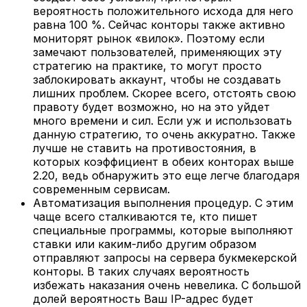
вероятность положительного исхода для него
равна 100 %. Сейчас конторы также активно
мониторят рынок «вилок». Поэтому если
замечают пользователей, применяющих эту
стратегию на практике, то могут просто
заблокировать аккаунт, чтобы не создавать
лишних проблем. Скорее всего, отстоять свою
правоту будет возможно, но на это уйдет
много времени и сил. Если уж и использовать
данную стратегию, то очень аккуратно. Также
лучше не ставить на противостояния, в
которых коэффициент в обеих конторах выше
2.20, ведь обнаружить это еще легче благодаря
современным сервисам.
Автоматизация выполнения процедур. С этим
чаще всего сталкиваются те, кто пишет
специальные программы, которые выполняют
ставки или каким-либо другим образом
отправляют запросы на сервера букмекерской
конторы. В таких случаях вероятность
избежать наказания очень невелика. С большой
долей вероятность Ваш IP-адрес будет