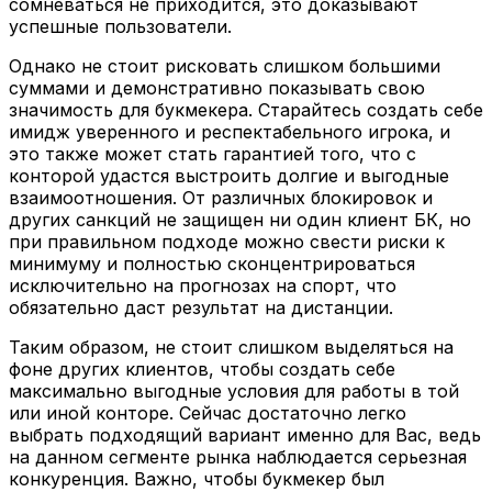
сомневаться не приходится, это доказывают
успешные пользователи.
Однако не стоит рисковать слишком большими
суммами и демонстративно показывать свою
значимость для букмекера. Старайтесь создать себе
имидж уверенного и респектабельного игрока, и
это также может стать гарантией того, что с
конторой удастся выстроить долгие и выгодные
взаимоотношения. От различных блокировок и
других санкций не защищен ни один клиент БК, но
при правильном подходе можно свести риски к
минимуму и полностью сконцентрироваться
исключительно на прогнозах на спорт, что
обязательно даст результат на дистанции.
Таким образом, не стоит слишком выделяться на
фоне других клиентов, чтобы создать себе
максимально выгодные условия для работы в той
или иной конторе. Сейчас достаточно легко
выбрать подходящий вариант именно для Вас, ведь
на данном сегменте рынка наблюдается серьезная
конкуренция. Важно, чтобы букмекер был