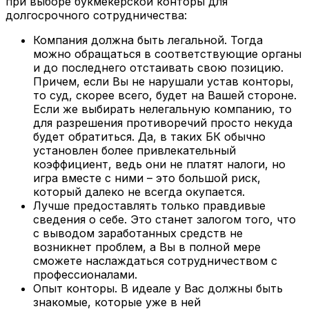
при выборе букмекерской конторы для
долгосрочного сотрудничества:
Компания должна быть легальной. Тогда
можно обращаться в соответствующие органы
и до последнего отстаивать свою позицию.
Причем, если Вы не нарушали устав конторы,
то суд, скорее всего, будет на Вашей стороне.
Если же выбирать нелегальную компанию, то
для разрешения противоречий просто некуда
будет обратиться. Да, в таких БК обычно
установлен более привлекательный
коэффициент, ведь они не платят налоги, но
игра вместе с ними – это большой риск,
который далеко не всегда окупается.
Лучше предоставлять только правдивые
сведения о себе. Это станет залогом того, что
с выводом заработанных средств не
возникнет проблем, а Вы в полной мере
сможете наслаждаться сотрудничеством с
профессионалами.
Опыт конторы. В идеале у Вас должны быть
знакомые, которые уже в ней