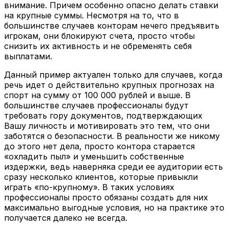
внимание. Причем особенно опасно делать ставки
на крупные суммы. Несмотря на то, что в
большинстве случаев конторам нечего предъявить
игрокам, они блокируют счета, просто чтобы
снизить их активность и не обременять себя
выплатами.
Данный пример актуален только для случаев, когда
речь идет о действительно крупных прогнозах на
спорт на сумму от 100 000 рублей и выше. В
большинстве случаев профессионалы будут
требовать гору документов, подтверждающих
Вашу личность и мотивировать это тем, что они
заботятся о безопасности. В реальности же никому
до этого нет дела, просто контора старается
«охладить пыл» и уменьшить собственные
издержки, ведь наверняка среди ее аудитории есть
сразу несколько клиентов, которые привыкли
играть «по-крупному». В таких условиях
профессионалы просто обязаны создать для них
максимально выгодные условия, но на практике это
получается далеко не всегда.