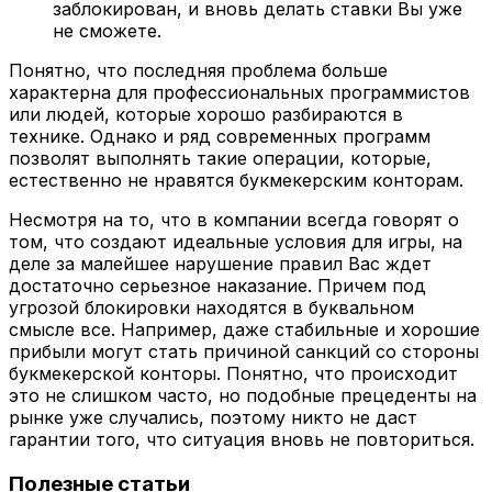
заблокирован, и вновь делать ставки Вы уже
не сможете.
Понятно, что последняя проблема больше
характерна для профессиональных программистов
или людей, которые хорошо разбираются в
технике. Однако и ряд современных программ
позволят выполнять такие операции, которые,
естественно не нравятся букмекерским конторам.
Несмотря на то, что в компании всегда говорят о
том, что создают идеальные условия для игры, на
деле за малейшее нарушение правил Вас ждет
достаточно серьезное наказание. Причем под
угрозой блокировки находятся в буквальном
смысле все. Например, даже стабильные и хорошие
прибыли могут стать причиной санкций со стороны
букмекерской конторы. Понятно, что происходит
это не слишком часто, но подобные прецеденты на
рынке уже случались, поэтому никто не даст
гарантии того, что ситуация вновь не повториться.
Полезные статьи