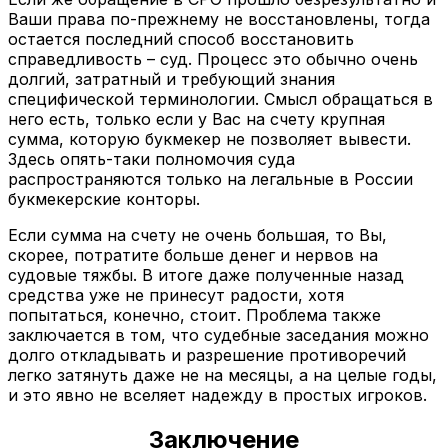
Ваши права по-прежнему не восстановлены, тогда
остается последний способ восстановить
справедливость – суд. Процесс это обычно очень
долгий, затратный и требующий знания
специфической терминологии. Смысл обращаться в
него есть, только если у Вас на счету крупная
сумма, которую букмекер не позволяет вывести.
Здесь опять-таки полномочия суда
распространяются только на легальные в России
букмекерские конторы.
Если сумма на счету не очень большая, то Вы,
скорее, потратите больше денег и нервов на
судовые тяжбы. В итоге даже полученные назад
средства уже не принесут радости, хотя
попытаться, конечно, стоит. Проблема также
заключается в том, что судебные заседания можно
долго откладывать и разрешение противоречий
легко затянуть даже не на месяцы, а на целые годы,
и это явно не вселяет надежду в простых игроков.
Заключение