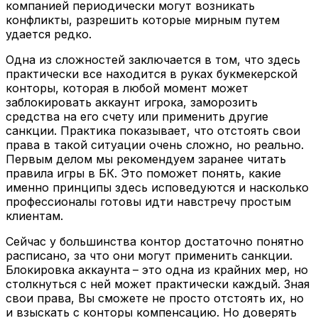
компанией периодически могут возникать
конфликты, разрешить которые мирным путем
удается редко.
Одна из сложностей заключается в том, что здесь
практически все находится в руках букмекерской
конторы, которая в любой момент может
заблокировать аккаунт игрока, заморозить
средства на его счету или применить другие
санкции. Практика показывает, что отстоять свои
права в такой ситуации очень сложно, но реально.
Первым делом мы рекомендуем заранее читать
правила игры в БК. Это поможет понять, какие
именно принципы здесь исповедуются и насколько
профессионалы готовы идти навстречу простым
клиентам.
Сейчас у большинства контор достаточно понятно
расписано, за что они могут применить санкции.
Блокировка аккаунта
– это одна из крайних мер, но
столкнуться с ней может практически каждый. Зная
свои права, Вы сможете не просто отстоять их, но
и взыскать с конторы компенсацию. Но доверять