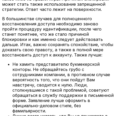
может стать также использование запрещенной
стратегии. Ответ часто лежит на поверхности.
В большинстве случаев для полноценного
восстановления доступа необходимо заново
пройти процедуру идентификации, после чего
станет понятнее, что же стало причиной
блокировки и как именно следует действовать
дальше. Итак, важно сохранять спокойствие, чтобы
доказать свою правоту, а также в полной мере
восстановить доступ к аккаунту. Также лучше:
Не хамить представителю букмекерской
конторы. Не обращайтесь грубо с
сотрудниками компании, в противном случае
вероятность того, что они пойдут Вам
навстречу, сводится к нулю. Люди,
столкнувшиеся с такой проблемой, советуют
обращаться в службу поддержки в письменной
форме. Заявление лучше оформить в
официально-деловом стиле, без
фамильярности.
Лучше всего указать, что Вы не понимаете в