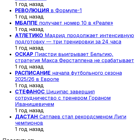
1 год назад
РЕВОЛЮЦИЯ
в Формуле-1
1 год назад
МБАППЕ
получает номер 10 в «Реале»
1 год назад
АТЛЕТИКО
Мадрид продолжает интенсивную
подготовку — три тренировки за 24 часа
1 год назад
ОСКАР
Пиастри выигрывает Бельгию,
стратегия Макса Ферстаппена не срабатывает
1 год назад
РАСПИСАНИЕ
начала футбольного сезона
2025/26 в Европе
1 год назад
СТЕФАНОС
Циципас завершил
сотрудничество с тренером Гораном
Иванишевичем
1 год назад
ДАСТАН
Сатпаев стал рекордсменом Лиги
чемпионов
1 год назад