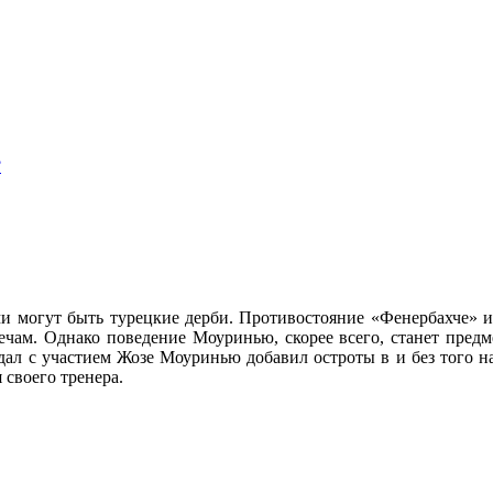
?
ми могут быть турецкие дерби. Противостояние «Фенербахче» и
чам. Однако поведение Моуринью, скорее всего, станет предм
ндал с участием Жозе Моуринью добавил остроты в и без того н
 своего тренера.