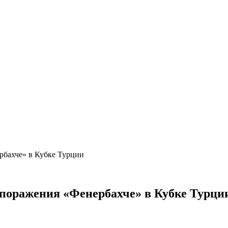
рбахче» в Кубке Турции
 поражения «Фенербахче» в Кубке Турци