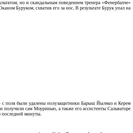
зультатом, но и скандальным поведением тренера «Фенербахче»
аном Буруком, схватив его за нос. В результате Бурук упал на
я» с поля были удалены полузащитники Барыш Йылмаз и Керем
и получили сам Моуринью, а также его ассистенты Сальваторе
о последней минуты.