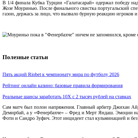
В 1/4 финала Кубка Турции «Галатасарай» одержал победу над
Жозе Моуринью. После финального свистка португальский специ
газон, держась за лицо, что вызвало бурную реакцию игроков 
Полезные статьи
Пять акций Riobet к чемпионату мира по футболу 2026
Рейтинг онлайн казино: базовые правила формирования
Реальные шансы заработать 10X с 2 тысяч рублей на ставках
Сам матч был полон напряжения. Главный арбитр Джихан Айд
Демирбай, а у «Фенербахче» – Фред и Мерт Яндаш. Эмоции на
Фоти и Сандро Зуфич. Этот инцидент стал кульминацией и без 