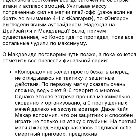
атаки и всплеск эмоций. Учитывая массу
потраченных сил на матчи плей-офф (даже если не
брать во внимание 4-1 с «Калгари»), то «Ойлерс»
выглядели явным аутсайдером. Надежда на
Драйзайтля и Макдэвида? Была, причем
существенная, но Конор где-то пропадал, пока все
остальные чудили по максимуму.
О Макдэвиде поговорим чуть позже, а пока хочется
отметить все прелести финальной серии:
«Колорадо» не желал просто бежать вперед,
не оглядываясь на тактику и защитные
действия. По первому матчу сказать очень
сложно, ведь счет 8-6 говорит о многом.
Однако вторая встреча прошла максимально
скованно и организовано, а 0 пропущенных
мячей далеко не заслуга вратаря. Даже Кайл
Макар вспомнил, что он защитник и способен
играть не только на атаку с глубины. На третий
матч Джаред Беднар казалось подписал себе
смертный приговор, предложив