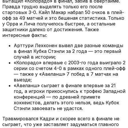
вытащил «Колорадо» в финал, забив в овертайме.
Правда трудно выделять только его после
стартовых 3-0. Кайл Макар набрал 50 очков в плей-
офф за 49 матчей и это бешеная статистика. Только
у Орра и Лича получилось быстрее, а остальные
защитники далеко от достижения. Также
интересные факты:
Арттури Лехконен вывел две разные команды
в финал Кубка Стэнли за 2 года — это первый
случай в истории;
«Колорадо» впервые с 2003-го года выиграло 2
серии со счетом 4-0 в рамках одного плей-офф
— также у «Авеланш» 7 побед в 7 матчах на
выезде;
«Авеланш» сыграет в финале впервые за 21
год, а игроки прикоснулись к трофею Западной
конференций — по древней примете
хоккеистов, делать этого нельзя, ведь Кубок
Стэнли завоевать не удастся.
Травмировался Кадри и скорее всего в финале не
сыграет, что уже заставляет задуматься главного