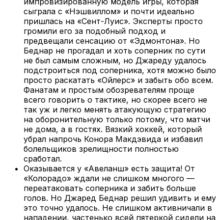
импровизированную модель игры, которая
сыграла с «Нэшвиллом» и почти идеально
пришлась на «Сент-Луис». Эксперты просто
громили его за подобный подход и
предвещали сенсацию от «Эдмонтона». Но
Беднар не прогадал и хоть соперник по сути
не был самым сложным, но Джареду удалось
подстроиться под соперника, хотя можно было
просто раскатать «Ойлерс» и забыть обо всем.
Фанатам и простым обозревателям проще
всего говорить о тактике, но скорее всего не
так уж и легко менять атакующую стратегию
на оборонительную только потому, что матчи
не дома, а в гостях. Вязкий хоккей, который
убрал напрочь Конора Макдэвида и избавил
болельщиков зрелищности полностью
сработал.
Оказывается у «Авеланш» есть защита! От
«Колорадо» ждали не слишком многого —
переатаковать соперника и забить больше
голов. Но Джаред Беднар решил удивить и ему
это точно удалось. Не слишком активничали в
нападении, частенько всей пятеркой сидели на