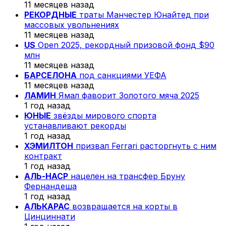
11 месяцев назад
РЕКОРДНЫЕ
траты Манчестер Юнайтед при
массовых увольнениях
11 месяцев назад
US
Open 2025, рекордный призовой фонд $90
млн
11 месяцев назад
БАРСЕЛОНА
под санкциями УЕФА
11 месяцев назад
ЛАМИН
Ямал фаворит Золотого мяча 2025
1 год назад
ЮНЫЕ
звёзды мирового спорта
устанавливают рекорды
1 год назад
ХЭМИЛТОН
призвал Ferrari расторгнуть с ним
контракт
1 год назад
АЛЬ-НАСР
нацелен на трансфер Бруну
Фернандеша
1 год назад
АЛЬКАРАС
возвращается на корты в
Цинциннати