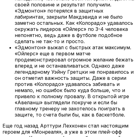
своей половине и результат получили.
«Эдмонтон» потерялся в защитных
лабиринтах, закрыли Макдэвида и не было
заметно остальных. Как «Колорадо» удавалось
окружать лидеров «Ойлерс» по 3-4 человека
непонятно, ведь даже в футболе подобное
сделать не так-то и просто.
«Эдмонтон» выжал с быстрых атак максимум.
«Ойлерс» еще в первом матче
продемонстрировал огромное желание бежать
вперед и не останавливаться. Однако даже
легендарному Уэйну Гретцки не понравилось и
он отметил важность защиты. Даже в серии
против «Колорадо» удавалось забивать и
немало, но ошибок было куда больше, что и
привело к полному провалу. В открытой игре
«Авеланш» выглядели покруче и если бы
главному тренеру не захотелось поиграть в
защите, то счета были бы, как в баскетболе.
Еще год назад Арттури Лехконен стал настоящим
героем для «Монреаля», а уже в этом плей-офф