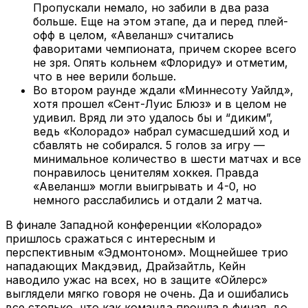
Пропускали немало, но забили в два раза
больше. Еще на этом этапе, да и перед плей-
офф в целом, «Авеланш» считались
фаворитами чемпионата, причем скорее всего
не зря. Опять кольнем «Флориду» и отметим,
что в нее верили больше.
Во втором раунде ждали «Миннесоту Уайлд»,
хотя прошел «Сент-Луис Блюз» и в целом не
удивил. Вряд ли это удалось бы и “диким”,
ведь «Колорадо» набрал сумасшедший ход и
сбавлять не собирался. 5 голов за игру —
минимальное количество в шести матчах и все
понравилось ценителям хоккея. Правда
«Авеланш» могли выигрывать и 4-0, но
немного расслабились и отдали 2 матча.
В финале Западной конференции «Колорадо»
пришлось сражаться с интересным и
перспективным «Эдмонтоном». Мощнейшее трио
нападающих Макдэвид, Драйзайтль, Кейн
наводило ужас на всех, но в защите «Ойлерс»
выглядели мягко говоря не очень. Да и ошибались
все столько, что как команда прошла в финал, до