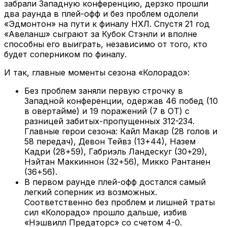
забрали Западную конференцию, дерзко прошли
два раунда в плей-офф и без проблем одолели
«Эдмонтон» на пути к финалу НХЛ. Спустя 21 год
«Авеланш» сыграют за Кубок Стэнли и вполне
способны его выиграть, независимо от того, кто
будет соперником по финалу.
И так, главные моменты сезона «Колорадо»:
Без проблем заняли первую строчку в
Западной конференции, одержав 46 побед (10
в овертайме) и 19 поражений (7 в ОТ) с
разницей забитых-пропущенных 312-234.
Главные герои сезона: Кайл Макар (28 голов и
58 передач), Девон Тейвз (13+44), Назем
Кадри (28+59), Габриэль Ландескуг (30+29),
Нэйтан Маккиннон (32+56), Микко Рантанен
(36+56).
В первом раунде плей-офф достался самый
легкий соперник из возможных.
Соответственно без проблем и лишней траты
сил «Колорадо» прошло дальше, избив
«Нэшвилл Предаторс» со счетом 4-0.