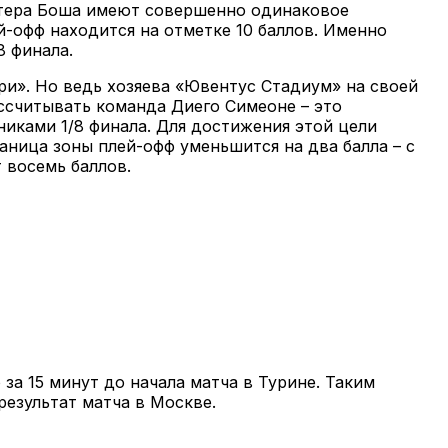
етера Боша имеют совершенно одинаковое
й-офф находится на отметке 10 баллов. Именно
8 финала.
ри». Но ведь хозяева «Ювентус Стадиум» на своей
ссчитывать команда Диего Симеоне – это
никами 1/8 финала. Для достижения этой цели
аница зоны плей-офф уменьшится на два балла – с
т восемь баллов.
за 15 минут до начала матча в Турине. Таким
езультат матча в Москве.