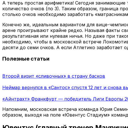
А теперь простая арифметика! Сегодня занимающие
количество очков (по 3). Таким образом, граница п
столько очков необходимо заработать «матрасникам
Конечно же, идеальным вариантом для вице-чемпион
арене проигрывают крайне редко. Называя факты св
результативная или нулевая ничья. Но даже при так
необходимо, чтобы в московской встрече Локомотива
десяти до семи очков. А если Атлетико заработает о
Полезные статьи
Второй визит «сливочных» в страну басков
Неймар вернулся в «Сантос» спустя 12 лет и снова в
«Айнтрахт» Франкфурт — победитель Лиги Европы 20
Напомним, московская встреча команда Юрия Семина 
образом, выходя на поле «Ювентус Стадиум» команд
Ювентус (главный тренер Маурици