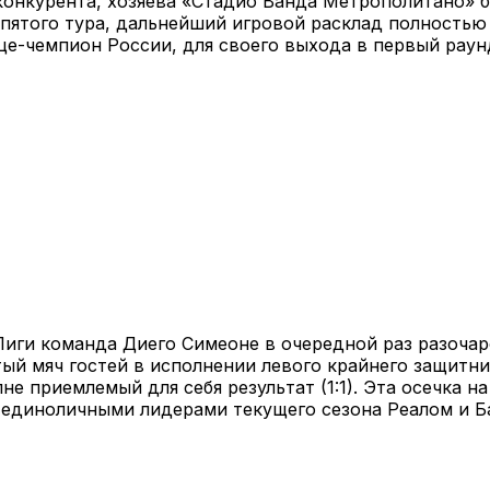
конкурента, хозяева «Стадио Ванда Метрополитано» б
 пятого тура, дальнейший игровой расклад полностью
е-чемпион России, для своего выхода в первый раун
Лиги команда Диего Симеоне в очередной раз разоча
итый мяч гостей в исполнении левого крайнего защитн
не приемлемый для себя результат (1:1). Эта осечка 
единоличными лидерами текущего сезона Реалом и Ба