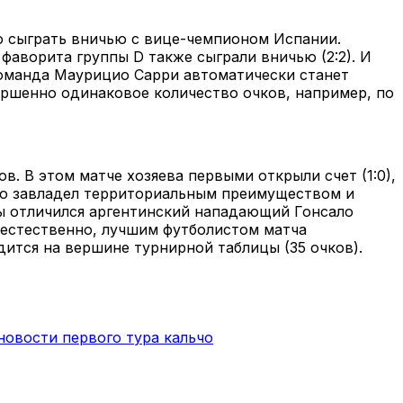
о сыграть вничью с вице-чемпионом Испании.
фаворита группы D также сыграли вничью (2:2). И
е команда Маурицио Сарри автоматически станет
ершенно одинаковое количество очков, например, по
. В этом матче хозяева первыми открыли счет (1:0),
тью завладел территориальным преимуществом и
ы отличился аргентинский нападающий Гонсало
е естественно, лучшим футболистом матча
дится на вершине турнирной таблицы (35 очков).
новости первого тура кальчо