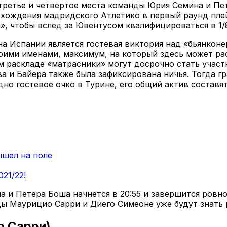
 третье и четвертое места команды Юрия Семина и П
рохождения мадридского Атлетико в первый раунд пле
», чтобы вслед за Ювентусом квалифицироваться в 1/
а Испании является гостевая виктория над «бьянконе
оими именами, максимум, на который здесь может ра
ом раскладе «матрасники» могут досрочно стать участ
 и Байера также была зафиксирована ничья. Тогда гр
дно гостевое очко в Турине, его общий актив составя
ышел на поле
21/22!
и Петера Боша начнется в 20:55 и завершится ровно 
ы Маурицио Сарри и Диего Симеоне уже будут знать р
о Сарри)