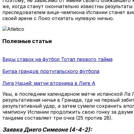
Поэтому, не зависимо от имени своего ближайшего 
же, когда станут окончательно известны результаты
преследователем вице-чемпиона Испании станет виц
своей арене с Локо откатать нулевую ничью.
Полезные статьи
Виды ставок на футбол Тотал первого тайма
Битва грандов португальского футбола
Лига Наций: матчи вторника в Лиге А
Увы, в последнем календарном матче испанской Ла 
результативная ничья в Гранаде, где на первый заб
результативный удар, а затем сумели сохранить впол
чемпиону Испании продолжить свою гонку за двумя 
тандема составляет три очка (25 против 28).
Заявка Диего Симеоне (4-4-2):