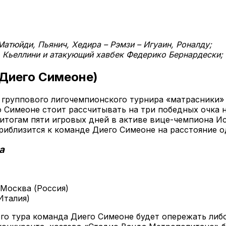
Матюйди, Пьянич, Хедира – Рэмзи – Игуаин, Роналду;
Кьеллини и атакующий хавбек Федерико Бернардески;
 Диего Симеоне)
 группового лигочемпионского турнира «матрасники» е
Симеоне стоит рассчитывать на три победных очка на
о итогам пяти игровых дней в активе вице-чемпиона И
иблизится к команде Диего Симеоне на расстояние од
а
 Москва (Россия)
Италия)
го тура команда Диего Симеоне будет опережать либо