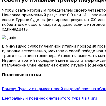
Чтобы стать итоговым победителем своего четверто
Наиболее приемлемый результат 0:0 или 1:1. Напомн
если в Турине будет зафиксирован результат 0:0 или
победителем своего квартета, даже если в итоговой
одиннадцать.
В минувшую субботу чемпион Италии проводил гостев
и, вполне естественно, мечтали о своей победе на
трижды заставил голкипера Аталанты вынимать мяч 
Игуаин, а третий последний мяч в ворота «черно-си
итальянские СМИ назвали Гонсало Игуаина (оценка 8
Полезные статьи
Ромелу Лукаку открывает свой лицевой счет на «Са
Центральный поединок четвертого тура Ла Лиги