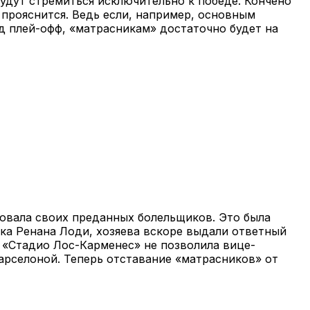
удут стремиться исключительно к победе. Кончено
 прояснится. Ведь если, например, основным
д плей-офф, «матрасникам» достаточно будет на
ровала своих преданных болельщиков. Это была
ика Ренана Лоди, хозяева вскоре выдали ответный
на «Стадио Лос-Карменес» не позволила вице-
рселоной. Теперь отставание «матрасников» от