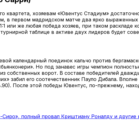
го квартета, хозяевам «Ювентус Стадиум» достаточн
им, в первом мадридском матче два ярко выраженных 
 1:1 или же любая победа хозяев, при таком расклад
 турнирной таблице в активе двух лидеров будет сов
ой календарный поединок кальчо против бергамасков
д «бьянконери». Но под занавес игры чемпион полнос
из собственных ворот. В составе победителей дважд
них» забил его соотечественник Пауло Дибала. Вполн
.90). После этой победы Ювентус, по-прежнему, нахо
н-Сиро», полный провал Криштиану Роналду и другие 