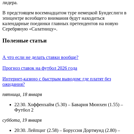
лидера.
В предстоящем восемнадцатом туре немецкой Бундеслиги в
эпицентре всеобщего внимания будут находиться
календарные поединки главных претендентов на новую
Серебряную «Салатницу».
Полезные статьи
А что если не делать ставки вообще?
Прогноз ставок на футбол 2026 года
Интернет-казино с быстрым выводом: где платят без
ожидания?
пятница, 18 января
22:30. Хоффенхайм (5.30) – Бавария Мюнхен (1.55) –
Футбол 2
суббота, 19 января
20:30. Лейпциг (2.58) – Боруссия Дортмунд (2.80) –