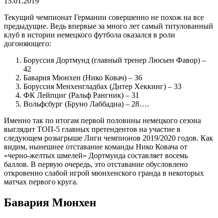
15.01.2019
Текущий чемпионат Германии совершенно не похож на все
предыдущие. Ведь впервые за много лет самый титулованный
клуб в истории немецкого футбола оказался в роли
догоняющего:
Боруссия Дортмунд (главный тренер Люсьен Фавор) –
42
Бавария Мюнхен (Нико Ковач) – 36
Боруссия Менхенгладбах (Дитер Хеккинг) – 33
ФК Лейпциг (Ральф Рангник) – 31
Вольфсбург (Бруно Лаббадиа) – 28….
Именно так по итогам первой половины немецкого сезона
выглядит ТОП-5 главных претендентов на участие в
следующем розыгрыше Лиги чемпионов 2019/2020 годов. Как
видим, нынешнее отставание команды Нико Ковача от
«черно-желтых шмелей» Дортмунда составляет восемь
баллов. В первую очередь, это отставание обусловлено
откровенно слабой игрой мюнхенского гранда в некоторых
матчах первого круга.
Бавария Мюнхен