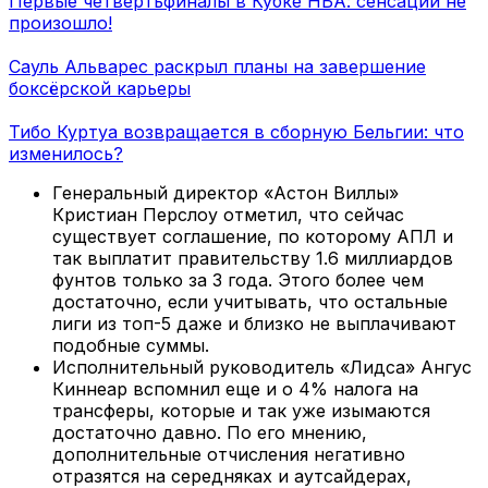
Первые четвертьфиналы в Кубке НБА: сенсаций не
произошло!
Сауль Альварес раскрыл планы на завершение
боксёрской карьеры
Тибо Куртуа возвращается в сборную Бельгии: что
изменилось?
Генеральный директор «Астон Виллы»
Кристиан Перслоу отметил, что сейчас
существует соглашение, по которому АПЛ и
так выплатит правительству 1.6 миллиардов
фунтов только за 3 года. Этого более чем
достаточно, если учитывать, что остальные
лиги из топ-5 даже и близко не выплачивают
подобные суммы.
Исполнительный руководитель «Лидса» Ангус
Киннеар вспомнил еще и о 4% налога на
трансферы, которые и так уже изымаются
достаточно давно. По его мнению,
дополнительные отчисления негативно
отразятся на середняках и аутсайдерах,