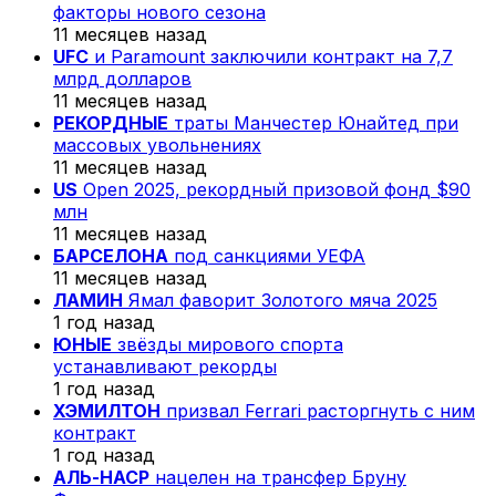
факторы нового сезона
11 месяцев назад
UFC
и Paramount заключили контракт на 7,7
млрд долларов
11 месяцев назад
РЕКОРДНЫЕ
траты Манчестер Юнайтед при
массовых увольнениях
11 месяцев назад
US
Open 2025, рекордный призовой фонд $90
млн
11 месяцев назад
БАРСЕЛОНА
под санкциями УЕФА
11 месяцев назад
ЛАМИН
Ямал фаворит Золотого мяча 2025
1 год назад
ЮНЫЕ
звёзды мирового спорта
устанавливают рекорды
1 год назад
ХЭМИЛТОН
призвал Ferrari расторгнуть с ним
контракт
1 год назад
АЛЬ-НАСР
нацелен на трансфер Бруну