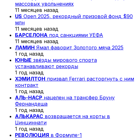
массовых увольнениях
11 месяцев назад
US
Open 2025, рекордный призовой фонд $90
млн
11 месяцев назад
БАРСЕЛОНА
под санкциями УЕФА
11 месяцев назад
ЛАМИН
Ямал фаворит Золотого мяча 2025
1 год назад
ЮНЫЕ
звёзды мирового спорта
устанавливают рекорды
1 год назад
ХЭМИЛТОН
призвал Ferrari расторгнуть с ним
контракт
1 год назад
АЛЬ-НАСР
нацелен на трансфер Бруну
Фернандеша
1 год назад
АЛЬКАРАС
возвращается на корты в
Цинциннати
1 год назад
РЕВОЛЮЦИЯ
в Формуле-1