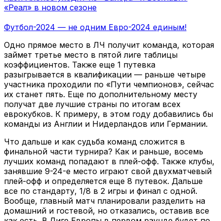
«Реал» в новом сезоне
Футбол-2024 — не одним Евро-2024 единым!
Одно прямое место в ЛЧ получит команда, которая
займет третье место в пятой лиге таблицы
коэффициентов. Также еще 1 путевка
разыгрывается в квалификации — раньше четыре
участника проходили по «Пути чемпионов», сейчас
их станет пять. Еще по дополнительному месту
получат две лучшие страны по итогам всех
еврокубков. К примеру, в этом году добавились бы
команды из Англии и Нидерландов или Германии.
Что дальше и как судьба команд сложится в
финальной части турнира? Как и раньше, восемь
лучших команд попадают в плей-офф. Также клубы,
занявшие 9-24-е место играют свой двухматчевый
плей-офф и определяется еще 8 путевок. Дальше
все по стандарту, 1/8 в 2 игры и финал с одной.
Вообще, главный матч планировали разделить на
домашний и гостевой, но отказались, оставив все
как есть. В Лиге Европы в первом раунде будет по