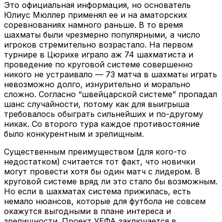
Это официальная информация, но основатель
Юлиус Мюллер применял ее и на аматорских
соревнованиях намного раньше. В то время
шахматы были чрезмерно популярными, а число
игроков стремительно возрастало. На первом
турнире в Цюрихе играло аж 74 шахматиста и
проведение по круговой системе совершенно
никого не устраивало — 73 матча в шахматы играть
невозможно долго, изнурительно и морально
сложно. Согласно “швейцарской системе” пропадал
шанс случайности, потому как для выигрыша
требовалось обыграть сильнейших и по-другому
никак. Со второго тура каждое противостояние
было конкурентным и зрелищным.
Существенным преимуществом (для кого-то
недостатком) считается тот факт, что новички
могут провести хотя бы один матч с лидером. В
круговой системе вряд ли это стало бы возможным.
Но если в шахматах система прижилась, есть
немало нюансов, которые для футбола не совсем
окажутся выгодными в плане интереса и
зрелищности. Проект УЕФА заключается в