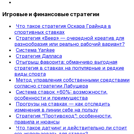
Игровые и финансовые стратегии
Что такое стратегия Оскара Грайнда в
спортивных ставках
Стратегия «Веер» — очередной креатив для
разнообразия или реально рабочий вариант?
Система Yankee
Стратегия Далласа
Отыгрыш фаворита: обманчиво выгодная
стратегия в ставках на популярные и редкие
виды спорта
Метод управления собственными средствами
согласно стратегии Лабушера
Система ставок +60%: возможности,
особенности и преимущества
Прогрузы на ставках — как отследить
изменения в линии себе на пользу
Стратегия “Противоход”: особенности,
правила и нюансы
Что такое датчинг и действительно ли стоит
его использовать для ставок?