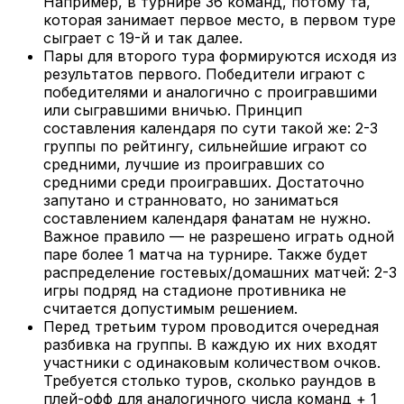
Например, в турнире 36 команд, потому та,
которая занимает первое место, в первом туре
сыграет с 19-й и так далее.
Пары для второго тура формируются исходя из
результатов первого. Победители играют с
победителями и аналогично с проигравшими
или сыгравшими вничью. Принцип
составления календаря по сути такой же: 2-3
группы по рейтингу, сильнейшие играют со
средними, лучшие из проигравших со
средними среди проигравших. Достаточно
запутано и странновато, но заниматься
составлением календаря фанатам не нужно.
Важное правило — не разрешено играть одной
паре более 1 матча на турнире. Также будет
распределение гостевых/домашних матчей: 2-3
игры подряд на стадионе противника не
считается допустимым решением.
Перед третьим туром проводится очередная
разбивка на группы. В каждую их них входят
участники с одинаковым количеством очков.
Требуется столько туров, сколько раундов в
плей-офф для аналогичного числа команд + 1