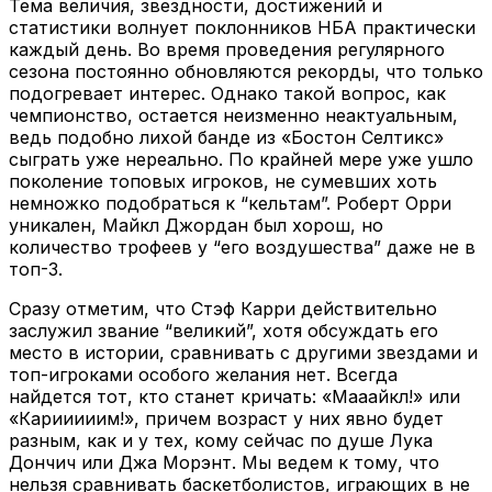
Тема величия, звездности, достижений и
статистики волнует поклонников НБА практически
каждый день. Во время проведения регулярного
сезона постоянно обновляются рекорды, что только
подогревает интерес. Однако такой вопрос, как
чемпионство, остается неизменно неактуальным,
ведь подобно лихой банде из «Бостон Селтикс»
сыграть уже нереально. По крайней мере уже ушло
поколение топовых игроков, не сумевших хоть
немножко подобраться к “кельтам”. Роберт Орри
уникален, Майкл Джордан был хорош, но
количество трофеев у “его воздушества” даже не в
топ-3.
Сразу отметим, что Стэф Карри действительно
заслужил звание “великий”, хотя обсуждать его
место в истории, сравнивать с другими звездами и
топ-игроками особого желания нет. Всегда
найдется тот, кто станет кричать: «Мааайкл!» или
«Карииииим!», причем возраст у них явно будет
разным, как и у тех, кому сейчас по душе Лука
Дончич или Джа Морэнт. Мы ведем к тому, что
нельзя сравнивать баскетболистов, играющих в не