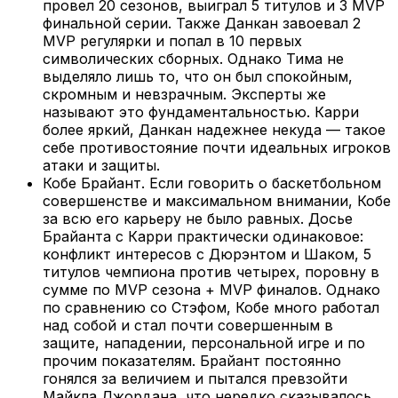
провел 20 сезонов, выиграл 5 титулов и 3 MVP
финальной серии. Также Данкан завоевал 2
MVP регулярки и попал в 10 первых
символических сборных. Однако Тима не
выделяло лишь то, что он был спокойным,
скромным и невзрачным. Эксперты же
называют это фундаментальностью. Карри
более яркий, Данкан надежнее некуда — такое
себе противостояние почти идеальных игроков
атаки и защиты.
Кобе Брайант. Если говорить о баскетбольном
совершенстве и максимальном внимании, Кобе
за всю его карьеру не было равных. Досье
Брайанта с Карри практически одинаковое:
конфликт интересов с Дюрэнтом и Шаком, 5
титулов чемпиона против четырех, поровну в
сумме по MVP сезона + MVP финалов. Однако
по сравнению со Стэфом, Кобе много работал
над собой и стал почти совершенным в
защите, нападении, персональной игре и по
прочим показателям. Брайант постоянно
гонялся за величием и пытался превзойти
Майкла Джордана, что нередко сказывалось