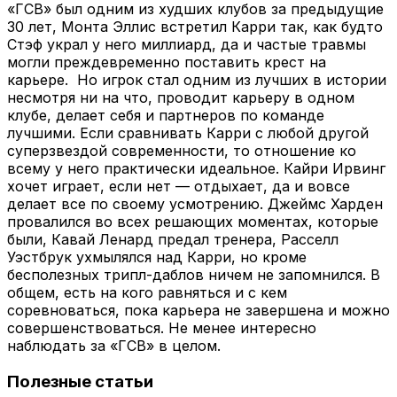
«ГСВ» был одним из худших клубов за предыдущие
30 лет, Монта Эллис встретил Карри так, как будто
Стэф украл у него миллиард, да и частые травмы
могли преждевременно поставить крест на
карьере. Но игрок стал одним из лучших в истории
несмотря ни на что, проводит карьеру в одном
клубе, делает себя и партнеров по команде
лучшими. Если сравнивать Карри с любой другой
суперзвездой современности, то отношение ко
всему у него практически идеальное. Кайри Ирвинг
хочет играет, если нет — отдыхает, да и вовсе
делает все по своему усмотрению. Джеймс Харден
провалился во всех решающих моментах, которые
были, Кавай Ленард предал тренера, Расселл
Уэстбрук ухмылялся над Карри, но кроме
бесполезных трипл-даблов ничем не запомнился. В
общем, есть на кого равняться и с кем
соревноваться, пока карьера не завершена и можно
совершенствоваться. Не менее интересно
наблюдать за «ГСВ» в целом.
Полезные статьи