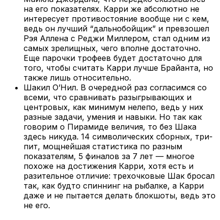
на его показателях. Карри же абсолютно не
интересует противостояние вообще ни с кем,
ведь он лучший “дальнобойщик” и превзошел
Рэя Аллена с Реджи Миллером, стал одним из
самых зрелищных, чего вполне достаточно.
Еще парочки трофеев будет достаточно для
того, чтобы считать Карри лучше Брайанта, но
также лишь относительно.
Шакил О’Нил. В очередной раз согласимся со
всеми, что сравнивать разыгрывающих и
центровых, как минимум нелепо, ведь у них
разные задачи, умения и навыки. Но так как
говорим о Пирамиде величия, то без Шака
здесь никуда. 14 символических сборных, три-
пит, мощнейшая статистика по разным
показателям, 5 финалов за 7 лет — многое
похоже на достижения Карри, хотя есть и
разительное отличие: трехочковые Шак бросал
так, как будто спиннинг на рыбалке, а Карри
даже и не пытается делать блокшоты, ведь это
не его.