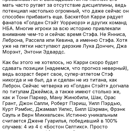
мать часто ругает за отсутствие дисциплины, ведь
потенциал настолько огромный, что даже сейчас он
способен прибавить еще. Баскетбол Карри радует
фанатов «Голден Стэйт Уорриорз» и других команд
НБА. Многие игроки за всю историю привлекали
внимание чем-то и сейчас время Стэфа. Не Янниса,
Леброна, Рассела или Кевина, а именно Стэфа. Хотя
уже на пятки наступают дерзкие Лука Дончич, Джа
Морэнт, Энтони Эдвардс.
Как бы этого не хотелось, но Карри скоро будет
сдавать позиции (надеемся, что прогноз неверный),
ведь возраст берет свое, супер-атлетом Стэф
никогда и не был, да и сделан не из титана, как
Леброн. Сейчас четверка из «Голден Стэйт» догнала
по титулам Джеймса, а также имеют столько же,
как и Тони Паркер, Ману Жинобили, Шак, Орас
Грант, Джон Салли, Роберт Пэриш, Уилл Пэрдью,
Курт Рэмбис, Джамаал Уилкс, Билл Шэрман, Фрэнк
Сауль и Верн Миккельсен. Истинно уникальным
считается Джене Гуарилья, победивший в 100%
случаев: 4 из 4 с «Бостон Селтикс». Просто