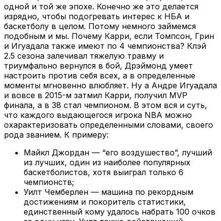
одной и той же эпохе. Конечно же это делается
изрядно, чтобы подогревать интерес к НБА и
баскетболу в целом. Потому немного займемся
подобным и мы. Почему Карри, если Томпсон, Грин
и Игуадала также имеют по 4 чемпионства? Клэй
2.5 сезона залечивал тяжелую травму и
триумфально вернулся в бой, Дрэймонд умеет
настроить против себя всех, а в определенные
моменты мгновенно влюбляет. Ну а Андре Игуадала
и вовсе в 2015-м затмил Карри, получил MVP
финала, а в 38 стал чемпионом. В этом вся и суть,
что каждого выдающегося игрока NBA можно
охарактеризовать определенными словами, своего
рода званием. К примеру:
Майкл Джордан — “его воздушество”, лучший
из лучших, один из наиболее популярных
баскетболистов, хотя выиграл только 6
чемпионств;
Уилт Чемберлен — машина по рекордным
достижениям и покоритель статистики,
единственный кому удалось набрать 100 очков