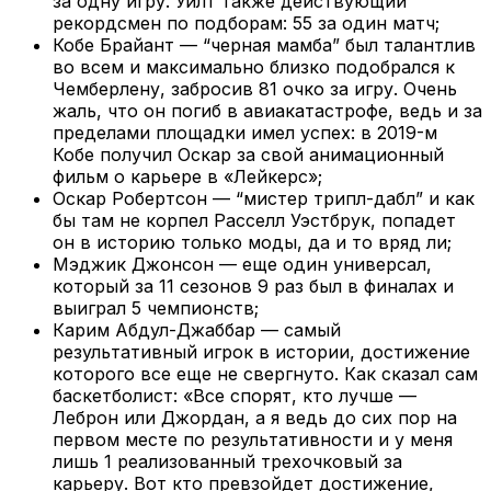
за одну игру. Уилт также действующий
рекордсмен по подборам: 55 за один матч;
Кобе Брайант — “черная мамба” был талантлив
во всем и максимально близко подобрался к
Чемберлену, забросив 81 очко за игру. Очень
жаль, что он погиб в авиакатастрофе, ведь и за
пределами площадки имел успех: в 2019-м
Кобе получил Оскар за свой анимационный
фильм о карьере в «Лейкерс»;
Оскар Робертсон — “мистер трипл-дабл” и как
бы там не корпел Расселл Уэстбрук, попадет
он в историю только моды, да и то вряд ли;
Мэджик Джонсон — еще один универсал,
который за 11 сезонов 9 раз был в финалах и
выиграл 5 чемпионств;
Карим Абдул-Джаббар — самый
результативный игрок в истории, достижение
которого все еще не свергнуто. Как сказал сам
баскетболист: «Все спорят, кто лучше —
Леброн или Джордан, а я ведь до сих пор на
первом месте по результативности и у меня
лишь 1 реализованный трехочковый за
карьеру. Вот кто превзойдет достижение,