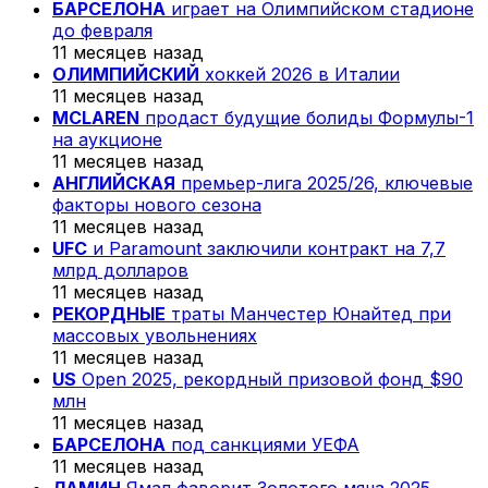
БАРСЕЛОНА
играет на Олимпийском стадионе
до февраля
11 месяцев назад
ОЛИМПИЙСКИЙ
хоккей 2026 в Италии
11 месяцев назад
MCLAREN
продаст будущие болиды Формулы-1
на аукционе
11 месяцев назад
АНГЛИЙСКАЯ
премьер-лига 2025/26, ключевые
факторы нового сезона
11 месяцев назад
UFC
и Paramount заключили контракт на 7,7
млрд долларов
11 месяцев назад
РЕКОРДНЫЕ
траты Манчестер Юнайтед при
массовых увольнениях
11 месяцев назад
US
Open 2025, рекордный призовой фонд $90
млн
11 месяцев назад
БАРСЕЛОНА
под санкциями УЕФА
11 месяцев назад
ЛАМИН
Ямал фаворит Золотого мяча 2025