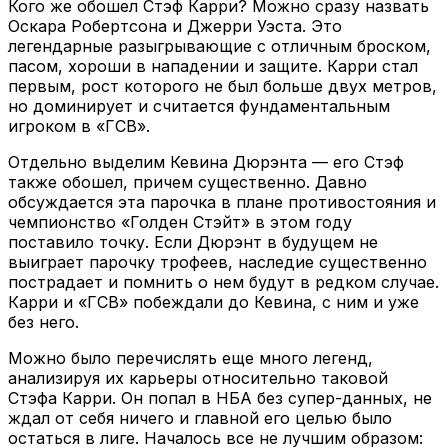
Кого же обошел Стэф Карри? Можно сразу назвать
Оскара Робертсона и Джерри Уэста. Это
легендарные разыгрывающие с отличным броском,
пасом, хороши в нападении и защите. Карри стал
первым, рост которого не был больше двух метров,
но доминирует и считается фундаментальным
игроком в «ГСВ».
Отдельно выделим Кевина Дюрэнта — его Стэф
также обошел, причем существенно. Давно
обсуждается эта парочка в плане противостояния и
чемпионство «Голден Стэйт» в этом году
поставило точку. Если Дюрэнт в будущем не
выиграет парочку трофеев, наследие существенно
пострадает и помнить о нем будут в редком случае.
Карри и «ГСВ» побеждали до Кевина, с ним и уже
без него.
Можно было перечислять еще много легенд,
анализируя их карьеры относительно таковой
Стэфа Карри. Он попал в НБА без супер-данных, не
ждал от себя ничего и главной его целью было
остаться в лиге. Началось все не лучшим образом: