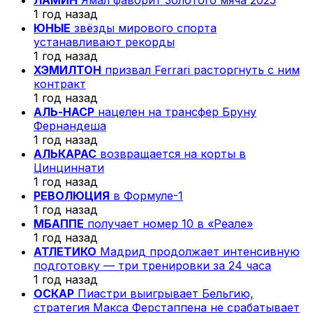
1 год назад
ЮНЫЕ
звёзды мирового спорта
устанавливают рекорды
1 год назад
ХЭМИЛТОН
призвал Ferrari расторгнуть с ним
контракт
1 год назад
АЛЬ-НАСР
нацелен на трансфер Бруну
Фернандеша
1 год назад
АЛЬКАРАС
возвращается на корты в
Цинциннати
1 год назад
РЕВОЛЮЦИЯ
в Формуле-1
1 год назад
МБАППЕ
получает номер 10 в «Реале»
1 год назад
АТЛЕТИКО
Мадрид продолжает интенсивную
подготовку — три тренировки за 24 часа
1 год назад
ОСКАР
Пиастри выигрывает Бельгию,
стратегия Макса Ферстаппена не срабатывает