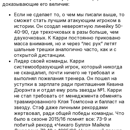
доказывающие его величие:
Если не сделает то, о чем мы писали выше, то
сможет стать лучшим атакующим игроком в
истории. Он создал невероятную линейку 50-
40-90, где трехочковых в разы больше, чем
двухочковых. К Карри постоянно приковано
масса внимания, но и через “лес рук” летят
шальные трешки аналогично часто, как и с
открытой дистанции.
Лидер своей команды. Карри
системообразующий игрок, который никогда
не скандалил, почти ничего не требовал и
выполнял пожелания тренера. Он пошел на
уступки в зарплате ради приглашения Кевина
Дюрэнта и отдал ему роль звезды №1. Карри
не стал требовать от менеджмента обменять
травмированного Клэя Томпсона и балласт на
звезду. Стэф даже личными рекордами
жертвовал, ради общей победы команды. Что
было в сезоне 2015/16 помнят все: 73-9 и
побитый рекорд «Чикаго Буллз» Майкла