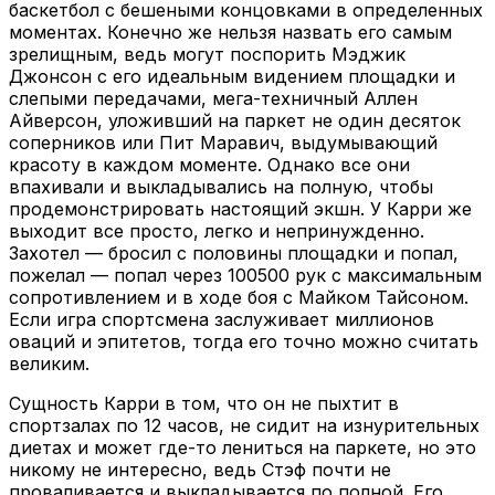
баскетбол с бешеными концовками в определенных
моментах. Конечно же нельзя назвать его самым
зрелищным, ведь могут поспорить Мэджик
Джонсон с его идеальным видением площадки и
слепыми передачами, мега-техничный Аллен
Айверсон, уложивший на паркет не один десяток
соперников или Пит Маравич, выдумывающий
красоту в каждом моменте. Однако все они
впахивали и выкладывались на полную, чтобы
продемонстрировать настоящий экшн. У Карри же
выходит все просто, легко и непринужденно.
Захотел — бросил с половины площадки и попал,
пожелал — попал через 100500 рук с максимальным
сопротивлением и в ходе боя с Майком Тайсоном.
Если игра спортсмена заслуживает миллионов
оваций и эпитетов, тогда его точно можно считать
великим.
Сущность Карри в том, что он не пыхтит в
спортзалах по 12 часов, не сидит на изнурительных
диетах и может где-то лениться на паркете, но это
никому не интересно, ведь Стэф почти не
проваливается и выкладывается по полной. Его