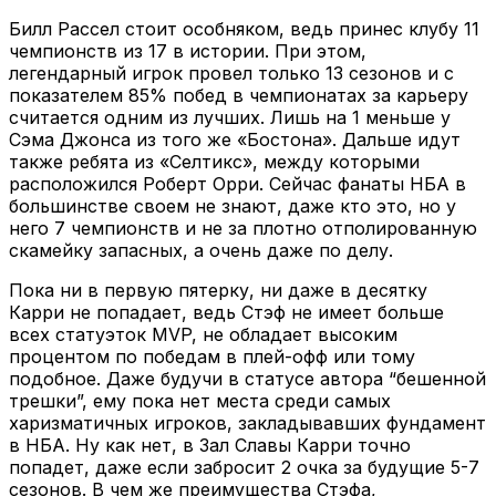
Билл Рассел стоит особняком, ведь принес клубу 11
чемпионств из 17 в истории. При этом,
легендарный игрок провел только 13 сезонов и с
показателем 85% побед в чемпионатах за карьеру
считается одним из лучших. Лишь на 1 меньше у
Сэма Джонса из того же «Бостона». Дальше идут
также ребята из «Селтикс», между которыми
расположился Роберт Орри. Сейчас фанаты НБА в
большинстве своем не знают, даже кто это, но у
него 7 чемпионств и не за плотно отполированную
скамейку запасных, а очень даже по делу.
Пока ни в первую пятерку, ни даже в десятку
Карри не попадает, ведь Стэф не имеет больше
всех статуэток MVP, не обладает высоким
процентом по победам в плей-офф или тому
подобное. Даже будучи в статусе автора “бешенной
трешки”, ему пока нет места среди самых
харизматичных игроков, закладывавших фундамент
в НБА. Ну как нет, в Зал Славы Карри точно
попадет, даже если забросит 2 очка за будущие 5-7
сезонов. В чем же преимущества Стэфа,