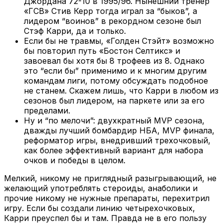
Джордана 72-10 в 1995/96. Нынешний тренер
«ГСВ» Стив Керр тогда играл за “быков”, а
лидером “воинов” в рекордном сезоне был
Стэф Карри, да и только.
Если бы не травмы, «Голден Стэйт» возможно
бы повторил путь «Бостон Селтикс» и
завоевал бы хотя бы 8 трофеев из 8. Однако
это “если бы” применимо и к многим другим
командам лиги, потому обсуждать подобное
не станем. Скажем лишь, что Карри в любом из
сезонов был лидером, на паркете или за его
пределами.
Ну и “по мелочи”: двухкратный MVP сезона,
дважды лучший бомбардир НБА, MVP финала,
реформатор игры, внедривший трехочковый,
как более эффективный вариант для набора
очков и победы в целом.
Мелкий, никому не приглядный разыгрывающий, не
желающий употреблять стероиды, анаболики и
прочие никому не нужные препараты, перехитрил
игру. Если бы создали линию четырехочковых,
Карри преуспел бы и там. Правда не в его пользу