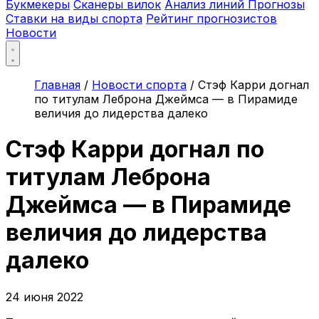
Букмекеры
Сканеры вилок
Анализ линий
Прогнозы
Ставки на виды спорта
Рейтинг прогнозистов
Новости
Главная
/
Новости спорта
/
Стэф Карри догнал
по титулам Леброна Джеймса — в Пирамиде
величия до лидерства далеко
Стэф Карри догнал по
титулам Леброна
Джеймса — в Пирамиде
величия до лидерства
далеко
24 июня 2022