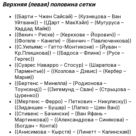
Верхняя (левая) половина сетки
((Барти – Чжен Сайсай) – (Кузнецова – Ван
Уйтванк)) – ((Дарт – МакХэйл) – (Мугуруса –
Хаддад Майя))
((Векич – Риске) – (Керкхове – Йорович)) –
((Фогеле – Канепи) – (Бенчич – Павлюченкова))
((С.Уильямс – Гатто-Монтиконе) – (Йуван –
Кр.Плишкова)) – ((Бадоса – Флинк) – (Русе –
Гергес))
((Суарес Наварро – Стосур) – (Шарапова –
Парментье)) – ((Козлова – Дэвис) – (Кербер –
Мария))
((Бертенс – Минелла) – (Родионова –
Тоунсенд)) – ((Зигемунд – Сван) – (Стрыцова –
Цуренко))
((Мертенс – Ферро) – Петкович – Никулеску)) –
((Зиданшек – Бушар) – (Лапко – Цзян Ван))
((Стивенс – Бачински) – (Ван Яфань –
Мартинкова)) – ((Александрова – Синякова) –
(Богдан – Конта))
((Анисимова – Кырстя) – (Линетт – Калинская))