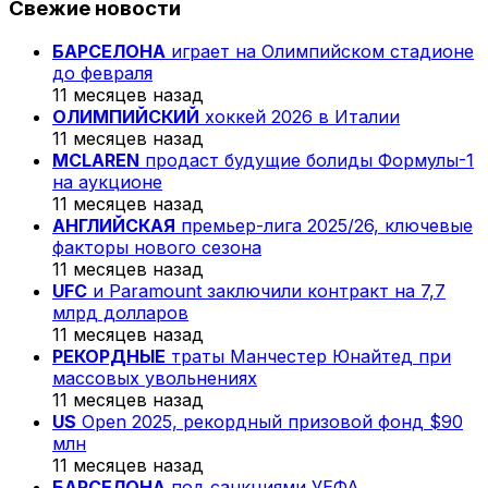
Свежие новости
БАРСЕЛОНА
играет на Олимпийском стадионе
до февраля
11 месяцев назад
ОЛИМПИЙСКИЙ
хоккей 2026 в Италии
11 месяцев назад
MCLAREN
продаст будущие болиды Формулы-1
на аукционе
11 месяцев назад
АНГЛИЙСКАЯ
премьер-лига 2025/26, ключевые
факторы нового сезона
11 месяцев назад
UFC
и Paramount заключили контракт на 7,7
млрд долларов
11 месяцев назад
РЕКОРДНЫЕ
траты Манчестер Юнайтед при
массовых увольнениях
11 месяцев назад
US
Open 2025, рекордный призовой фонд $90
млн
11 месяцев назад
БАРСЕЛОНА
под санкциями УЕФА