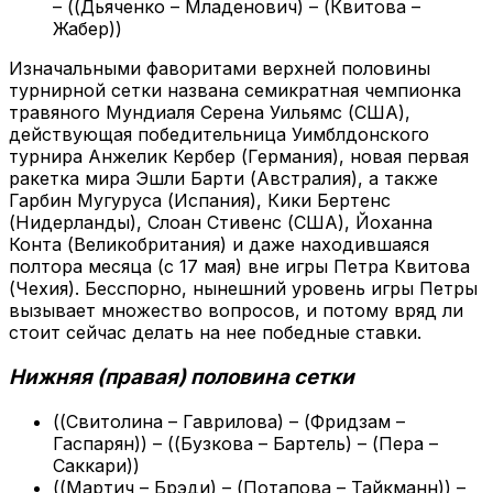
– ((Дьяченко – Младенович) – (Квитова –
Жабер))
Изначальными фаворитами верхней половины
турнирной сетки названа семикратная чемпионка
травяного Мундиаля Серена Уильямс (США),
действующая победительница Уимблдонского
турнира Анжелик Кербер (Германия), новая первая
ракетка мира Эшли Барти (Австралия), а также
Гарбин Мугуруса (Испания), Кики Бертенс
(Нидерланды), Слоан Стивенс (США), Йоханна
Конта (Великобритания) и даже находившаяся
полтора месяца (с 17 мая) вне игры Петра Квитова
(Чехия). Бесспорно, нынешний уровень игры Петры
вызывает множество вопросов, и потому вряд ли
стоит сейчас делать на нее победные ставки.
Нижняя (правая) половина сетки
((Свитолина – Гаврилова) – (Фридзам –
Гаспарян)) – ((Бузкова – Бартель) – (Пера –
Саккари))
((Мартич – Брэди) – (Потапова – Тайкманн)) –