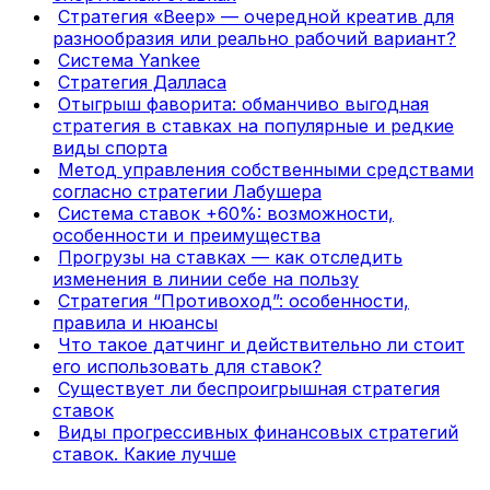
Стратегия «Веер» — очередной креатив для
разнообразия или реально рабочий вариант?
Система Yankee
Стратегия Далласа
Отыгрыш фаворита: обманчиво выгодная
стратегия в ставках на популярные и редкие
виды спорта
Метод управления собственными средствами
согласно стратегии Лабушера
Система ставок +60%: возможности,
особенности и преимущества
Прогрузы на ставках — как отследить
изменения в линии себе на пользу
Стратегия “Противоход”: особенности,
правила и нюансы
Что такое датчинг и действительно ли стоит
его использовать для ставок?
Существует ли беспроигрышная стратегия
ставок
Виды прогрессивных финансовых стратегий
ставок. Какие лучше