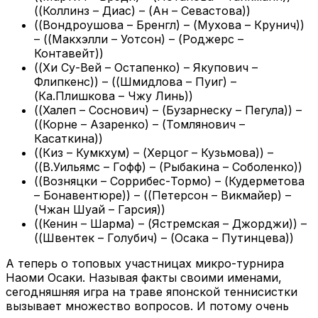
((Коллинз – Диас) – (Ан – Севастова))
((Вондроушова – Бренгл) – (Мухова – Крунич))
– ((Макхэлли – Уотсон) – (Роджерс –
Контавейт))
((Хи Су-Вей – Остапенко) – Якупович –
Флипкенс)) – ((Шмидлова – Пуиг) –
(Ка.Плишкова – Чжу Линь))
((Халеп – Соснович) – (Бузарнеску – Пегула)) –
((Корне – Азаренко) – (Томлянович –
Касаткина))
((Киз – Кумкхум) – (Херцог – Кузьмова)) –
((В.Уильямс – Гофф) – (Рыбакина – Соболенко))
((Возняцки – Соррибес-Тормо) – (Кудерметова
– Бонавентюре)) – ((Петерсон – Викмайер) –
(Чжан Шуай – Гарсия))
((Кенин – Шарма) – (Ястремская – Джорджи)) –
((Швентек – Голубич) – (Осака – Путинцева))
А теперь о топовых участницах микро-турнира
Наоми Осаки. Называя факты своими именами,
сегодняшняя игра на траве японской теннисистки
вызывает множество вопросов. И потому очень