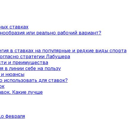
ных ставках
нообразия или реально рабочий вариант?
гия в ставках на популярные и редкие виды спорта
огласно стратегии Лабушера
сти и преимущества
я в линии себе на пользу
а и нюансы
о использовать для ставок?
ок
вок. Какие лучше
до февраля