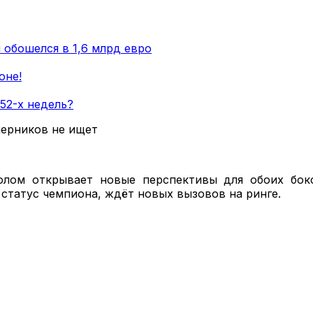
 обошелся в 1,6 млрд евро
оне!
52-х недель?
олом открывает новые перспективы для обоих бок
статус чемпиона, ждёт новых вызовов на ринге.