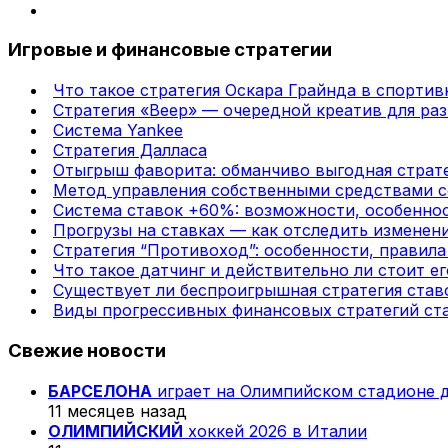
Игровые и финансовые стратегии
Что такое стратегия Оскара Грайнда в спортив
Стратегия «Веер» — очередной креатив для раз
Система Yankee
Стратегия Далласа
Отыгрыш фаворита: обманчиво выгодная страте
Метод управления собственными средствами с
Система ставок +60%: возможности, особенно
Прогрузы на ставках — как отследить изменени
Стратегия “Противоход”: особенности, правил
Что такое датчинг и действительно ли стоит ег
Существует ли беспроигрышная стратегия став
Виды прогрессивных финансовых стратегий ста
Свежие новости
БАРСЕЛОНА
играет на Олимпийском стадионе 
11 месяцев назад
ОЛИМПИЙСКИЙ
хоккей 2026 в Италии