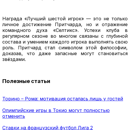
Награда «Лучший шестой игрок» — это не только
личное достижение Притчарда, но и отражение
командного духа «Селтикс». Успехи клуба в
регулярном сезоне во многом связаны с глубиной
состава и умением каждого игрока выполнять свою
роль. Притчард стал символом этой философии,
доказав, что даже запасные могут становиться
звёздами.
Полезные статьи
Торино – Рома: мотивация осталась лишь у гостей
Олимпийские игры в Токио могут полностью
отменить
Ставки на французский футбол Лига 2