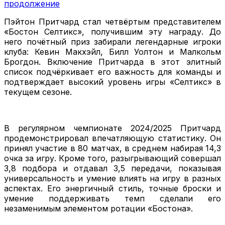
продолжение
Пэйтон Притчард стал четвёртым представителем
«Бостон Селтикс», получившим эту награду. До
него почётный приз забирали легендарные игроки
клуба: Кевин Макхэйл, Билл Уолтон и Малкольм
Брогдон. Включение Притчарда в этот элитный
список подчёркивает его важность для команды и
подтверждает высокий уровень игры «Селтикс» в
текущем сезоне.
В регулярном чемпионате 2024/2025 Притчард
продемонстрировал впечатляющую статистику. Он
принял участие в 80 матчах, в среднем набирая 14,3
очка за игру. Кроме того, разыгрывающий совершал
3,8 подбора и отдавал 3,5 передачи, показывая
универсальность и умение влиять на игру в разных
аспектах. Его энергичный стиль, точные броски и
умение поддерживать темп сделали его
незаменимым элементом ротации «Бостона».