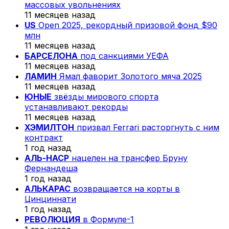
массовых увольнениях
11 месяцев назад
US
Open 2025, рекордный призовой фонд $90
млн
11 месяцев назад
БАРСЕЛОНА
под санкциями УЕФА
11 месяцев назад
ЛАМИН
Ямал фаворит Золотого мяча 2025
11 месяцев назад
ЮНЫЕ
звёзды мирового спорта
устанавливают рекорды
11 месяцев назад
ХЭМИЛТОН
призвал Ferrari расторгнуть с ним
контракт
1 год назад
АЛЬ-НАСР
нацелен на трансфер Бруну
Фернандеша
1 год назад
АЛЬКАРАС
возвращается на корты в
Цинциннати
1 год назад
РЕВОЛЮЦИЯ
в Формуле-1