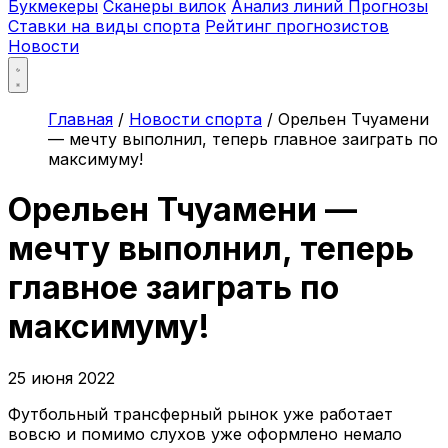
Букмекеры
Сканеры вилок
Анализ линий
Прогнозы
Ставки на виды спорта
Рейтинг прогнозистов
Новости
Главная
/
Новости спорта
/
Орельен Тчуамени
— мечту выполнил, теперь главное заиграть по
максимуму!
Орельен Тчуамени —
мечту выполнил, теперь
главное заиграть по
максимуму!
25 июня 2022
Футбольный трансферный рынок уже работает
вовсю и помимо слухов уже оформлено немало