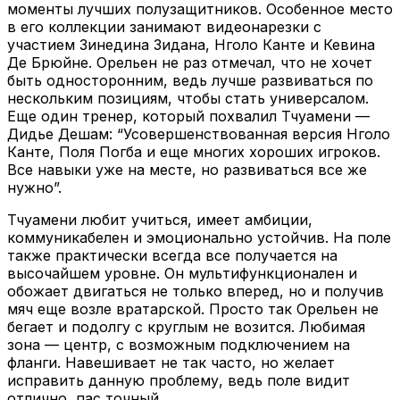
моменты лучших полузащитников. Особенное место
в его коллекции занимают видеонарезки с
участием Зинедина Зидана, Нголо Канте и Кевина
Де Брюйне. Орельен не раз отмечал, что не хочет
быть односторонним, ведь лучше развиваться по
нескольким позициям, чтобы стать универсалом.
Еще один тренер, который похвалил Тчуамени —
Дидье Дешам: “Усовершенствованная версия Нголо
Канте, Поля Погба и еще многих хороших игроков.
Все навыки уже на месте, но развиваться все же
нужно”.
Тчуамени любит учиться, имеет амбиции,
коммуникабелен и эмоционально устойчив. На поле
также практически всегда все получается на
высочайшем уровне. Он мультифункционален и
обожает двигаться не только вперед, но и получив
мяч еще возле вратарской. Просто так Орельен не
бегает и подолгу с круглым не возится. Любимая
зона — центр, с возможным подключением на
фланги. Навешивает не так часто, но желает
исправить данную проблему, ведь поле видит
отлично, пас точный.