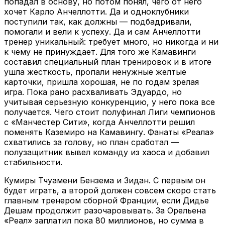
попадал в основу, но потом понял, чего от него
хочет Карло Анчеллотти. Да и одноклубники
поступили так, как должны — подбадривали,
помогали и вели к успеху. Да и сам Анчеллотти
тренер уникальный: требует много, но никогда и ни
к чему не принуждает. Для того же Камавинги
составил специальный план тренировок и в итоге
ушла жесткость, пропали ненужные желтые
карточки, пришла хорошая, не по годам зрелая
игра. Пока рано расхваливать Эдуардо, но
учитывая серьезную конкуренцию, у него пока все
получается. Чего стоит полуфинал Лиги чемпионов
с «Манчестер Сити», когда Анчеллотти решил
поменять Каземиро на Камавингу. Фанаты «Реала»
схватились за голову, но план сработал —
полузащитник вывел команду из хаоса и добавил
стабильности.
Кумиры Тчуамени Бензема и Зидан. С первым он
будет играть, а второй должен совсем скоро стать
главным тренером сборной Франции, если Дидье
Дешам продолжит разочаровывать. За Орельена
«Реал» заплатил пока 80 миллионов, но сумма в