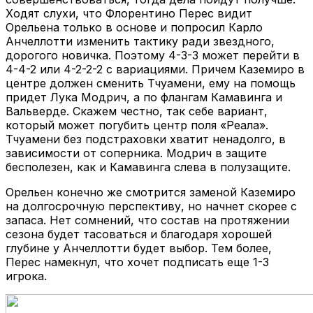
Ходят слухи, что Флорентино Перес видит
Орельена только в основе и попросил Карло
Анчеллотти изменить тактику ради звездного,
дорогого новичка. Поэтому 4-3-3 может перейти в
4-4-2 или 4-2-2-2 с вариациями. Причем Каземиро в
центре должен сменить Тчуамени, ему на помощь
придет Лука Модрич, а по флангам Камавинга и
Вальверде. Скажем честно, так себе вариант,
который может погубить центр поля «Реала».
Тчуамени без подстраховки хватит ненадолго, в
зависимости от соперника. Модрич в защите
бесполезен, как и Камавинга слева в полузащите.
Орельен конечно же смотрится заменой Каземиро
на долгосрочную перспективу, но начнет скорее с
запаса. Нет сомнений, что состав на протяжении
сезона будет тасоваться и благодаря хорошей
глубине у Анчеллотти будет выбор. Тем более,
Перес намекнул, что хочет подписать еще 1-3
игрока.