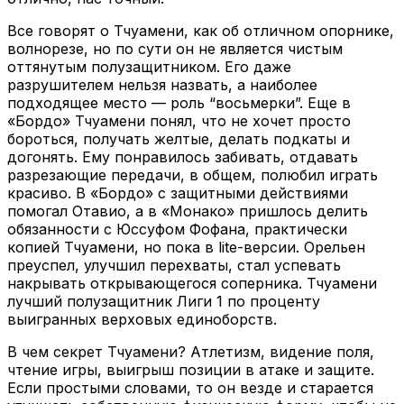
Все говорят о Тчуамени, как об отличном опорнике,
волнорезе, но по сути он не является чистым
оттянутым полузащитником. Его даже
разрушителем нельзя назвать, а наиболее
подходящее место — роль “восьмерки”. Еще в
«Бордо» Тчуамени понял, что не хочет просто
бороться, получать желтые, делать подкаты и
догонять. Ему понравилось забивать, отдавать
разрезающие передачи, в общем, полюбил играть
красиво. В «Бордо» с защитными действиями
помогал Отавио, а в «Монако» пришлось делить
обязанности с Юссуфом Фофана, практически
копией Тчуамени, но пока в lite-версии. Орельен
преуспел, улучшил перехваты, стал успевать
накрывать открывающегося соперника. Тчуамени
лучший полузащитник Лиги 1 по проценту
выигранных верховых единоборств.
В чем секрет Тчуамени? Атлетизм, видение поля,
чтение игры, выигрыш позиции в атаке и защите.
Если простыми словами, то он везде и старается