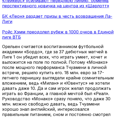
«Лейкерс» усиливают переднюю линию, обменяв
перспективного новичка на центра из «Шарлотт»
БК «Леон» раздает призы в честь возвращения Ла-
Лиги
Ройс Хэмм преодолел рубеж в 1000 очков в Единой
лиге ВТБ
Орельен считается воспитанником футбольной
академии «Бордо», где за 37 дебютных матчей в
Лиге 1 он убедил всех, что играть умеет, хочет и
выложится на поле по полной. Потому «Монако»
после мощного перформанса Тчуамени в личной
встрече, решило купить его. 18 млн. евро за 17-
летнего парнишку выглядели крайне сомнительным
вложением, ведь «Милан» и «Ювентус» не хотели
давать даже 10. Да и сам игрок желал продолжать
играть во Франции, а главной мечтой был «Реал».
Руководство «Монако» сразу поняло, что даже 30
млн. можно свободно давать, ведь Тчуамени
хорошо знал английский, интересовался
правильным питанием, сном и постоянно смотрел