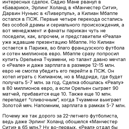
интересных сделок. Садио Мане рванул в
«Баварию», Эрлинг Холанд в «Манчестер Сити»,
Дарвин Нуньес в «Ливерпуль», а Килиан Мбаппе
остался в ПСЖ. Первые четыре перехода остались
без особой драмы и сериального происхождения, а
вот менеджмент и фанаты парижан чуть не
поседели, как, впрочем, и представители «Реала»
уже ждавшие презентацию Мбаппе. Но Килиан
остается в Париже, во благо французского футбола
и сотен миллионов евро. Мбаппе сразу попросил
купить Орельена Тчуамени, но талант давно мечтал
о «Реале» и даже зарплата в размере 12-15 млн.
евро не смогла убедить его перейти в ПСЖ. Он
хотел играть с Килианом, но в Мадриде, где будет
получать 5-7 млн. за год. Сделка обошлась «Реалу»
в 80 миллионов евро, а если Орельен сыграет 90
матчей, прибавится еще 10. Также еще 10 млн.
перепадет “сливочным”, когда Тчуамени выиграет
Золотой мяч. Напомним, зарплата в рамках 5-7 млн.
Почему же так дорого за 22-летнего футболиста,
ведь даже Эрлинг Холанд обошелся «Манчестер
Сити» в 65 млн.? Ну во-первых, «Реал» отдал бы