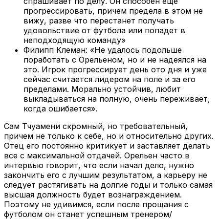
спрашивает по делу. Он способен еще
прогрессировать, причем предела в этом не
вижу, разве что перестанет получать
удовольствие от футбола или попадет в
неподходящую команду»
Филипп Клеман: «Не удалось подольше
поработать с Орельеном, но и не надеялся на
это. Игрок прогрессирует день ото дня и уже
сейчас считается лидером на поле и за его
пределами. Морально устойчив, любит
выкладываться на полную, очень переживает,
когда ошибается».
Сам Тчуамени скромный, но требовательный,
причем не только к себе, но и относительно других.
Отец его постоянно критикует и заставляет делать
все с максимальной отдачей. Орельен часто в
интервью говорит, что если начал дело, нужно
закончить его с лучшим результатом, а карьеру не
следует растягивать на долгие годы и только самая
высшая должность будет вознаграждением.
Поэтому не удивимся, если после прощания с
футболом он станет успешным тренером/