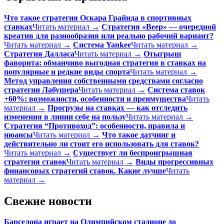
Что такое стратегия Оскара Грайнда в спортивных
ставках
Читать материал →
Стратегия «Веер» — очередной
креатив для разнообразия или реально рабочий вариант?
Читать материал →
Система Yankee
Читать материал →
Стратегия Далласа
Читать материал →
Отыгрыш
фаворита: обманчиво выгодная стратегия в ставках на
популярные и редкие виды спорта
Читать материал →
Метод управления собственными средствами согласно
стратегии Лабушера
Читать материал →
Система ставок
+60%: возможности, особенности и преимущества
Читать
материал →
Прогрузы на ставках — как отследить
изменения в линии себе на пользу
Читать материал →
Стратегия “Противоход”: особенности, правила и
нюансы
Читать материал →
Что такое датчинг и
действительно ли стоит его использовать для ставок?
Читать материал →
Существует ли беспроигрышная
стратегия ставок
Читать материал →
Виды прогрессивных
финансовых стратегий ставок. Какие лучше
Читать
материал →
Свежие новости
Барселона играет на Олимпийском стадионе до