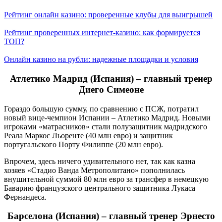
Рейтинг онлайн казино: проверенные клубы для выигрышей
Рейтинг проверенных интернет-казино: как формируется
ТОП?
Онлайн казино на рубли: надежные площадки и условия
Атлетико Мадрид (Испания) – главный тренер
Диего Симеоне
Гораздо большую сумму, по сравнению с ПСЖ, потратил
новый вице-чемпион Испании – Атлетико Мадрид. Новыми
игроками «матрасников» стали полузащитник мадридского
Реала Маркос Льоренте (40 млн евро) и защитник
португальского Порту Филиппе (20 млн евро).
Впрочем, здесь ничего удивительного нет, так как казна
хозяев «Стадио Ванда Метрополитано» пополнилась
внушительной суммой 80 млн евро за трансфер в немецкую
Баварию французского центрального защитника Лукаса
Фернандеса.
Барселона (Испания) – главный тренер Эрнесто