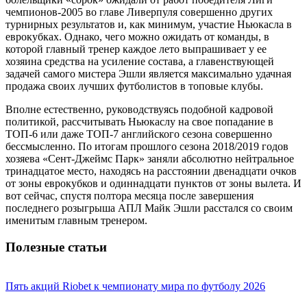
чемпионов-2005 во главе Ливерпуля совершенно других
турнирных результатов и, как минимум, участие Ньюкасла в
еврокубках. Однако, чего можно ожидать от команды, в
которой главный тренер каждое лето выпрашивает у ее
хозяина средства на усиление состава, а главенствующей
задачей самого мистера Эшли является максимально удачная
продажа своих лучших футболистов в топовые клубы.
Вполне естественно, руководствуясь подобной кадровой
политикой, рассчитывать Ньюкаслу на свое попадание в
ТОП-6 или даже ТОП-7 английского сезона совершенно
бессмысленно. По итогам прошлого сезона 2018/2019 годов
хозяева «Сент-Джеймс Парк» заняли абсолютно нейтральное
тринадцатое место, находясь на расстоянии двенадцати очков
от зоны еврокубков и одиннадцати пунктов от зоны вылета. И
вот сейчас, спустя полтора месяца после завершения
последнего розыгрыша АПЛ Майк Эшли расстался со своим
именитым главным тренером.
Полезные статьи
Пять акций Riobet к чемпионату мира по футболу 2026