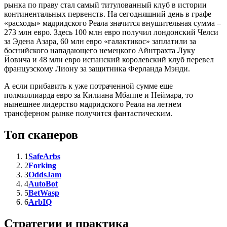
рынка по праву стал самый титулованный клуб в истории
континентальных первенств. На сегодняшний день в графе
«расходы» мадридского Реала значится внушительная сумма –
273 млн евро. Здесь 100 млн евро получил лондонский Челси
за Эдена Азара, 60 млн евро «галактикос» заплатили за
боснийского нападающего немецкого Айнтрахта Луку
Йовича и 48 млн евро испанский королевский клуб перевел
французскому Лиону за защитника Ферланда Мэнди.
А если прибавить к уже потраченной сумме еще
полмиллиарда евро за Килиана Мбаппе и Неймара, то
нынешнее лидерство мадридского Реала на летнем
трансферном рынке получится фантастическим.
Топ сканеров
1
SafeArbs
2
Forking
3
OddsJam
4
AutoBot
5
BetWasp
6
ArbIQ
Стратегии и практика