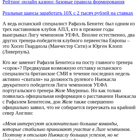
Рейтинг онлайн казино: базовые правила формирования
Реальные шансы заработать 10X с 2 тысяч рублей на ставках
А ведь испанский специалист Рафаэль Бенитес был одним из
трех наставников клубов АПЛ, кто в прежние годы
выигрывал Лигу чемпионов УЕФА. Вполне естественно, два
других тренера-победителя клубного первенства Европы –
это Хосеп Гвардиола (Манчестер Сити) и Юрген Клопп
(Ливерпуль).
Кто же заменит Рафаэля Бенитеса на посту главного тренера
«сорок»? Предвкушая возможную отставку испанского
специалиста британские СМИ в течение последних недель
активно «сватали» на должность рулевого Ньюкасла
двукратного победителя Лиги чемпионов УЕФА
португальского тренера Жозе Моуриньо. Но как только
появилась официальная информация о расставании Ньюкасла
с Рафаэлем Бенитесом, дон Жозе также совершенно
официально заявил, что не собирается переезжать на крайний
север Англии:
«Меня интересуют исключительно большие команды,
которые стабильно принимают участие в Лиге чемпионов.
Поэтому я отсылаю Ньюкаслу больших успехов, но не