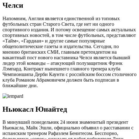
Челси
Напомним, Англия является единственной из топовых
футбольных стран Старого Света, где нет ни одного
спортивного издания. И потому освещение самых актуальных
спортивных новостей, в том числе футбольных, представляют
«Тайм», «Гардиан» и другие самые популярные
общеполитические газеты и издательства. Сегодня, по
мнению британских СМИ, главным претендентом на
вакантный пост нового наставника Челси является бывший
лидер этой команды – атакующий полузащитник Фрэнк
Лэмпард. Контракт нынешнего главного тренера клуба
Чемпионшипа Дерби Каунти с российским боссом столичного
клуба Романом Абрамовичем должен быть подписан в
ближайшие дни.
Ньюкасл Юнайтед
В минувший понедельник 24 июня знаменитый президент
Ньюкасла, Майк Эшли, официально объявил о расставании с
испанским тренером Рафаэлем Бенитесом. Бесспорно,
болельщики «сорок» ожидали от работ победителя Лиги