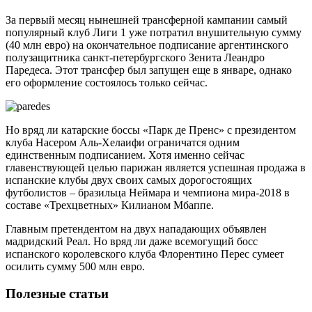
За первый месяц нынешней трансферной кампании самый
популярный клуб Лиги 1 уже потратил внушительную сумму
(40 млн евро) на окончательное подписание аргентинского
полузащитника санкт-петербургского Зенита Леандро
Паредеса. Этот трансфер был запущен еще в январе, однако
его оформление состоялось только сейчас.
Но вряд ли катарские боссы «Парк де Пренс» с президентом
клуба Насером Аль-Хелаифи ограничатся одним
единственным подписанием. Хотя именно сейчас
главенствующей целью парижан является успешная продажа в
испанские клубы двух своих самых дорогостоящих
футболистов – бразильца Неймара и чемпиона мира-2018 в
составе «Трехцветных» Килианом Мбаппе.
Главным претендентом на двух нападающих объявлен
мадридский Реал. Но вряд ли даже всемогущий босс
испанского королевского клуба Флорентино Перес сумеет
осилить сумму 500 млн евро.
Полезные статьи