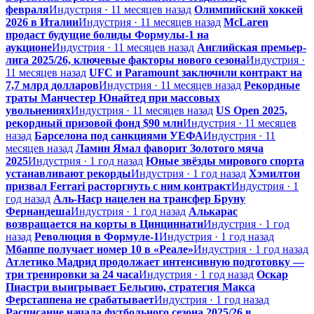
февраля
Индустрия · 11 месяцев назад
Олимпийский хоккей
2026 в Италии
Индустрия · 11 месяцев назад
McLaren
продаст будущие болиды Формулы-1 на
аукционе
Индустрия · 11 месяцев назад
Английская премьер-
лига 2025/26, ключевые факторы нового сезона
Индустрия ·
11 месяцев назад
UFC и Paramount заключили контракт на
7,7 млрд долларов
Индустрия · 11 месяцев назад
Рекордные
траты Манчестер Юнайтед при массовых
увольнениях
Индустрия · 11 месяцев назад
US Open 2025,
рекордный призовой фонд $90 млн
Индустрия · 11 месяцев
назад
Барселона под санкциями УЕФА
Индустрия · 11
месяцев назад
Ламин Ямал фаворит Золотого мяча
2025
Индустрия · 1 год назад
Юные звёзды мирового спорта
устанавливают рекорды
Индустрия · 1 год назад
Хэмилтон
призвал Ferrari расторгнуть с ним контракт
Индустрия · 1
год назад
Аль-Наср нацелен на трансфер Бруну
Фернандеша
Индустрия · 1 год назад
Алькарас
возвращается на корты в Цинциннати
Индустрия · 1 год
назад
Революция в Формуле-1
Индустрия · 1 год назад
Мбаппе получает номер 10 в «Реале»
Индустрия · 1 год назад
Атлетико Мадрид продолжает интенсивную подготовку —
три тренировки за 24 часа
Индустрия · 1 год назад
Оскар
Пиастри выигрывает Бельгию, стратегия Макса
Ферстаппена не срабатывает
Индустрия · 1 год назад
Расписание начала футбольного сезона 2025/26 в