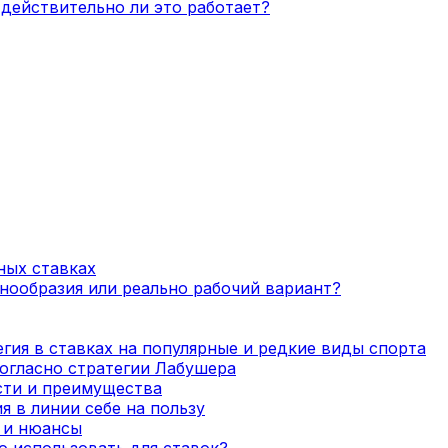
действительно ли это работает?
ных ставках
нообразия или реально рабочий вариант?
гия в ставках на популярные и редкие виды спорта
огласно стратегии Лабушера
сти и преимущества
я в линии себе на пользу
а и нюансы
о использовать для ставок?