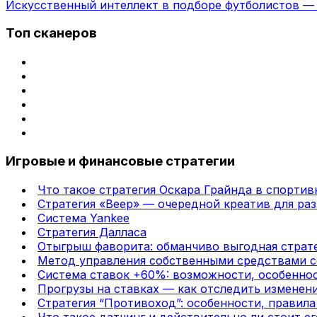
Искусственный интеллект в подборе футболистов — 
Топ сканеров
Игровые и финансовые стратегии
Что такое стратегия Оскара Грайнда в спортив
Стратегия «Веер» — очередной креатив для раз
Система Yankee
Стратегия Далласа
Отыгрыш фаворита: обманчиво выгодная страте
Метод управления собственными средствами с
Система ставок +60%: возможности, особенно
Прогрузы на ставках — как отследить изменени
Стратегия “Противоход”: особенности, правил
Что такое датчинг и действительно ли стоит ег