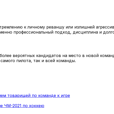
стремлению к личному реваншу или излишней агрессив
именно профессиональный подход, дисциплина и долг
олее вероятных кандидатов на место в новой команд
самого пилота, так и всей команды.
ем товарищей по команде к игре
е ЧМ-2021 по хоккею