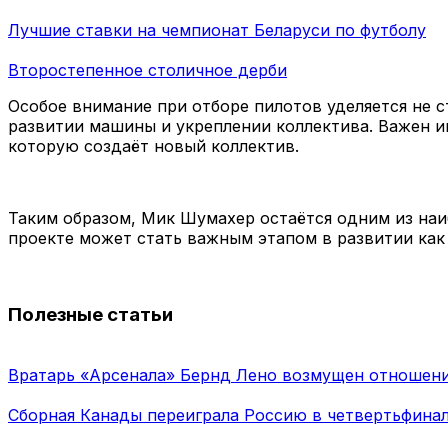
Лучшие ставки на чемпионат Беларуси по футболу
Второстепенное столичное дерби
Особое внимание при отборе пилотов уделяется не 
развитии машины и укреплении коллектива. Важен 
которую создаёт новый коллектив.
Таким образом, Мик Шумахер остаётся одним из наиб
проекте может стать важным этапом в развитии как 
Полезные статьи
Вратарь «Арсенала» Бернд Лено возмущен отношени
Сборная Канады переиграла Россию в четвертьфинал