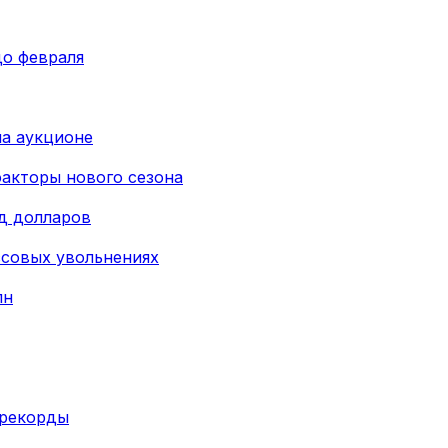
до февраля
а аукционе
факторы нового сезона
рд долларов
совых увольнениях
лн
 рекорды