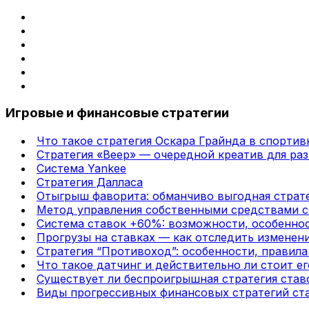
Игровые и финансовые стратегии
Что такое стратегия Оскара Грайнда в спортив
Стратегия «Веер» — очередной креатив для раз
Система Yankee
Стратегия Далласа
Отыгрыш фаворита: обманчиво выгодная страте
Метод управления собственными средствами с
Система ставок +60%: возможности, особенно
Прогрузы на ставках — как отследить изменени
Стратегия “Противоход”: особенности, правил
Что такое датчинг и действительно ли стоит ег
Существует ли беспроигрышная стратегия став
Виды прогрессивных финансовых стратегий ста