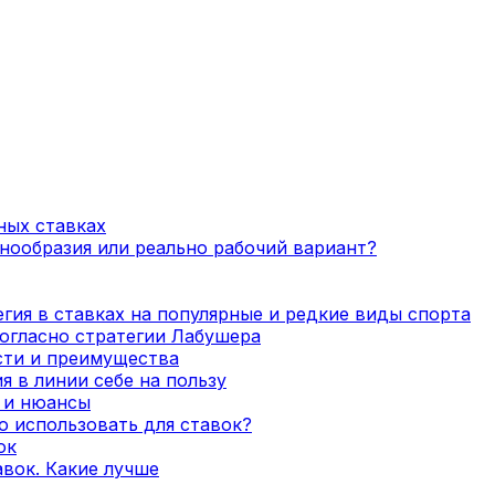
ных ставках
нообразия или реально рабочий вариант?
гия в ставках на популярные и редкие виды спорта
огласно стратегии Лабушера
сти и преимущества
я в линии себе на пользу
а и нюансы
о использовать для ставок?
ок
вок. Какие лучше