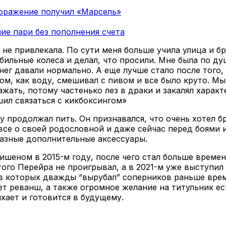
поражение получил «Марсель»
ие пари без пополнения счета
м не привлекала. По сути меня больше учила улица и б
обильные колеса и делал, что просили. Мне была по ду
нег давали нормально. А еще лучше стало после того, 
ром, как воду, смешивал с пивом и все было круто. Мы
жать, потому частенько лез в драки и закалял характе
шил связаться с кикбоксингом»
 продолжал пить. Он признавался, что очень хотел бр
все о своей родословной и даже сейчас перед боями 
азные дополнительные аксессуары.
мишеном в 2015-м году, после чего стал больше време
 того Перейра не проигрывал, а в 2021-м уже выступ
 в которых дважды “вырубал” соперников раньше врем
ет реванш, а также огромное желание на титульник ес
хает и готовится в будущему.