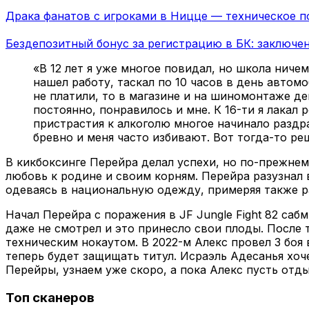
Драка фанатов с игроками в Ницце — техническое 
Бездепозитный бонус за регистрацию в БК: заключен
«В 12 лет я уже многое повидал, но школа ниче
нашел работу, таскал по 10 часов в день автом
не платили, то в магазине и на шиномонтаже де
постоянно, понравилось и мне. К 16-ти я лакал 
пристрастия к алкоголю многое начинало раздра
бревно и меня часто избивают. Вот тогда-то ре
В кикбоксинге Перейра делал успехи, но по-прежнему
любовь к родине и своим корням. Перейра разузнал 
одеваясь в национальную одежду, примеряя также р
Начал Перейра с поражения в JF Jungle Fight 82 саб
даже не смотрел и это принесло свои плоды. После
техническим нокаутом. В 2022-м Алекс провел 3 боя
теперь будет защищать титул. Исраэль Адесанья хоч
Перейры, узнаем уже скоро, а пока Алекс пусть отды
Топ сканеров