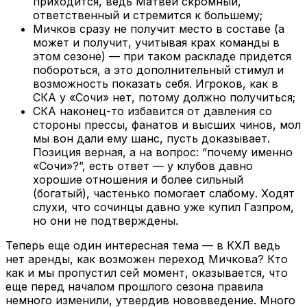
приходится, ведь Матвей скромный,
ответственный и стремится к большему;
Мичков сразу не получит место в составе (а
может и получит, учитывая крах команды в
этом сезоне) — при таком раскладе придется
побороться, а это дополнительный стимул и
возможность показать себя. Игроков, как в
СКА у «Сочи» нет, потому должно получиться;
СКА наконец-то избавится от давления со
стороны прессы, фанатов и высших чинов, мол
мы вон дали ему шанс, пусть доказывает.
Позиция верная, а на вопрос: “почему именно
«Сочи»?”, есть ответ — у клубов давно
хорошие отношения и более сильный
(богатый), частенько помогает слабому. Ходят
слухи, что сочинцы давно уже купил Газпром,
но они не подтверждены.
Теперь еще один интересная тема — в КХЛ ведь
нет аренды, как возможен переход Мичкова? Кто
как и мы пропустил сей момент, оказывается, что
еще перед началом прошлого сезона правила
немного изменили, утвердив нововведение. Много