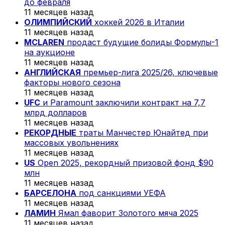
до февраля
11 месяцев назад
ОЛИМПИЙСКИЙ
хоккей 2026 в Италии
11 месяцев назад
MCLAREN
продаст будущие болиды Формулы-1
на аукционе
11 месяцев назад
АНГЛИЙСКАЯ
премьер-лига 2025/26, ключевые
факторы нового сезона
11 месяцев назад
UFC
и Paramount заключили контракт на 7,7
млрд долларов
11 месяцев назад
РЕКОРДНЫЕ
траты Манчестер Юнайтед при
массовых увольнениях
11 месяцев назад
US
Open 2025, рекордный призовой фонд $90
млн
11 месяцев назад
БАРСЕЛОНА
под санкциями УЕФА
11 месяцев назад
ЛАМИН
Ямал фаворит Золотого мяча 2025
11 месяцев назад