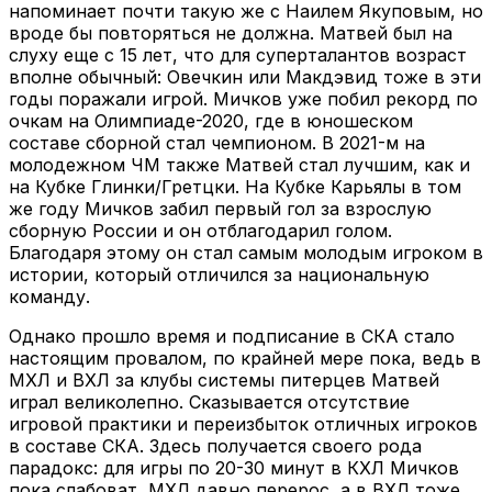
напоминает почти такую же с Наилем Якуповым, но
вроде бы повторяться не должна. Матвей был на
слуху еще с 15 лет, что для суперталантов возраст
вполне обычный: Овечкин или Макдэвид тоже в эти
годы поражали игрой. Мичков уже побил рекорд по
очкам на Олимпиаде-2020, где в юношеском
составе сборной стал чемпионом. В 2021-м на
молодежном ЧМ также Матвей стал лучшим, как и
на Кубке Глинки/Гретцки. На Кубке Карьялы в том
же году Мичков забил первый гол за взрослую
сборную России и он отблагодарил голом.
Благодаря этому он стал самым молодым игроком в
истории, который отличился за национальную
команду.
Однако прошло время и подписание в СКА стало
настоящим провалом, по крайней мере пока, ведь в
МХЛ и ВХЛ за клубы системы питерцев Матвей
играл великолепно. Сказывается отсутствие
игровой практики и переизбыток отличных игроков
в составе СКА. Здесь получается своего рода
парадокс: для игры по 20-30 минут в КХЛ Мичков
пока слабоват, МХЛ давно перерос, а в ВХЛ тоже