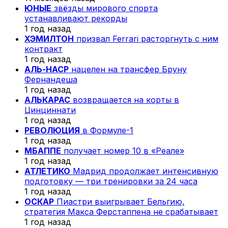
ЮНЫЕ
звёзды мирового спорта
устанавливают рекорды
1 год назад
ХЭМИЛТОН
призвал Ferrari расторгнуть с ним
контракт
1 год назад
АЛЬ-НАСР
нацелен на трансфер Бруну
Фернандеша
1 год назад
АЛЬКАРАС
возвращается на корты в
Цинциннати
1 год назад
РЕВОЛЮЦИЯ
в Формуле-1
1 год назад
МБАППЕ
получает номер 10 в «Реале»
1 год назад
АТЛЕТИКО
Мадрид продолжает интенсивную
подготовку — три тренировки за 24 часа
1 год назад
ОСКАР
Пиастри выигрывает Бельгию,
стратегия Макса Ферстаппена не срабатывает
1 год назад