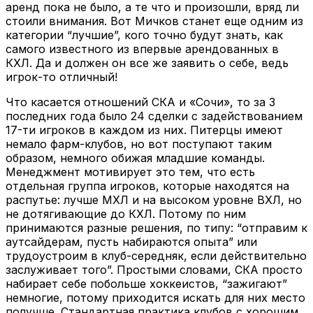
аренд пока не было, а те что и произошли, вряд ли
стоили внимания. Вот Мичков станет еще одним из
категории “лучшие”, кого точно будут знать, как
самого известного из впервые арендованных в
КХЛ. Да и должен он все же заявить о себе, ведь
игрок-то отличный!
Что касается отношений СКА и «Сочи», то за 3
последних года было 24 сделки с задействованием
17-ти игроков в каждом из них. Питерцы имеют
немало фарм-клубов, но вот поступают таким
образом, немного обижая младшие команды.
Менеджмент мотивирует это тем, что есть
отдельная группа игроков, которые находятся на
распутье: лучше МХЛ и на высоком уровне ВХЛ, но
не дотягивающие до КХЛ. Потому по ним
принимаются разные решения, по типу: “отправим к
аутсайдерам, пусть набираются опыта” или
трудоустроим в клуб-середняк, если действительно
заслуживает того”. Простыми словами, СКА просто
набирает себе побольше хоккеистов, “зажигают”
немногие, потому приходится искать для них место
получше. Стандартная практика клубов с хорошим