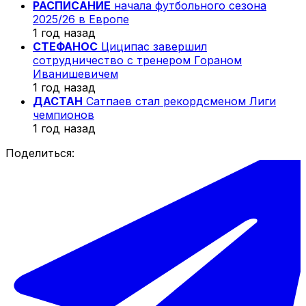
РАСПИСАНИЕ
начала футбольного сезона
2025/26 в Европе
1 год назад
СТЕФАНОС
Циципас завершил
сотрудничество с тренером Гораном
Иванишевичем
1 год назад
ДАСТАН
Сатпаев стал рекордсменом Лиги
чемпионов
1 год назад
Поделиться: