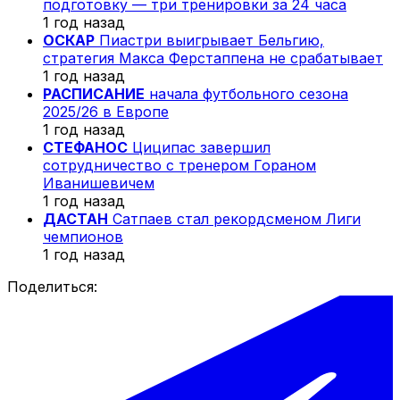
подготовку — три тренировки за 24 часа
1 год назад
ОСКАР
Пиастри выигрывает Бельгию,
стратегия Макса Ферстаппена не срабатывает
1 год назад
РАСПИСАНИЕ
начала футбольного сезона
2025/26 в Европе
1 год назад
СТЕФАНОС
Циципас завершил
сотрудничество с тренером Гораном
Иванишевичем
1 год назад
ДАСТАН
Сатпаев стал рекордсменом Лиги
чемпионов
1 год назад
Поделиться: