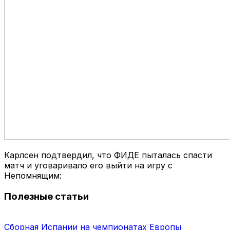
Карлсен подтвердил, что ФИДЕ пыталась спасти
матч и уговаривало его выйти на игру с
Непомнящим:
Полезные статьи
Сборная Испании на чемпионатах Европы