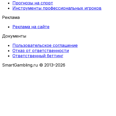
Прогнозы на спорт
Инструменты профессиональных игроков
Реклама
Реклама на сайте
Документы
Пользовательское соглашение
Отказ от ответственности
Ответственный беттинг
SmartGambling.ru © 2013–2026