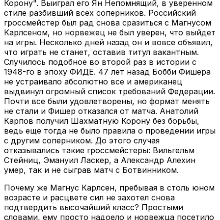
Корону". Выиграл его Ян Непомнящий, в уверенном
стиле разбивший всех соперников. Российский
гроссмейстер был рад снова сразиться с Магнусом
Карлсеном, но норвежец не был уверен, что выйдет
на игры. Несколько дней назад он и вовсе объявил,
что играть не станет, оставив титул вакантным.
Случилось подобное во второй раз в истории с
1948-го в эпоху ФИДЕ. 47 лет назад Бобби Фишера
не устраивало абсолютно все и американец
выдвинул огромный список требований Федерации.
Почти все были удовлетворены, но формат менять
не стали и Фишер отказался от матча. Анатолий
Карпов получил Шахматную Корону без борьбы,
ведь еще тогда не было правила о проведении игры
с другим соперником. До этого случая
отказывались такие гроссмейстеры: Вильгельм
Стейниц, Эмануил Ласкер, а Александр Алехин
умер, так и не сыграв матч с Ботвинником.
Почему же Магнус Карлсен, пребывая в столь юном
возрасте и расцвете сил не захотел снова
подтвердить высочайший класс? Простыми
словами, ему просто надоело и норвежца посетило