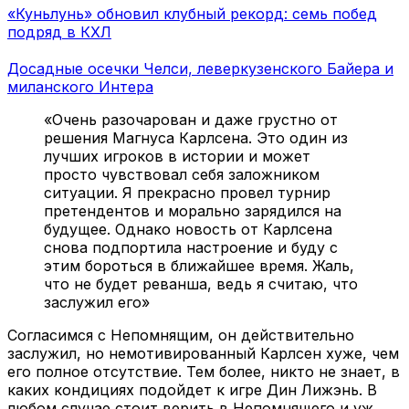
«Куньлунь» обновил клубный рекорд: семь побед
подряд в КХЛ
Досадные осечки Челси, леверкузенского Байера и
миланского Интера
«Очень разочарован и даже грустно от
решения Магнуса Карлсена. Это один из
лучших игроков в истории и может
просто чувствовал себя заложником
ситуации. Я прекрасно провел турнир
претендентов и морально зарядился на
будущее. Однако новость от Карлсена
снова подпортила настроение и буду с
этим бороться в ближайшее время. Жаль,
что не будет реванша, ведь я считаю, что
заслужил его»
Согласимся с Непомнящим, он действительно
заслужил, но немотивированный Карлсен хуже, чем
его полное отсутствие. Тем более, никто не знает, в
каких кондициях подойдет к игре Дин Лижэнь. В
любом случае стоит верить в Непомнящего и уж