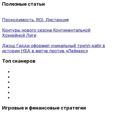
Полезные статьи
Проходимость. ROI. Дистанция
Контуры нового сезона Континентальной
Хоккейной Лиги
Джош Гидди оформил уникальный трипл-дабл в
истории НБА в матче против «Лейкерс»
Топ сканеров
Игровые и финансовые стратегии