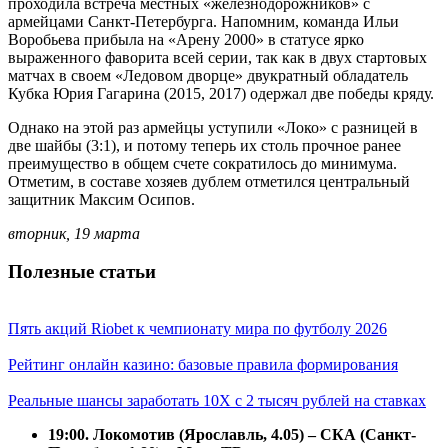
проходила встреча местных «железнодорожников» с
армейцами Санкт-Петербурга. Напомним, команда Ильи
Воробьева прибыла на «Арену 2000» в статусе ярко
выраженного фаворита всей серии, так как в двух стартовых
матчах в своем «Ледовом дворце» двукратный обладатель
Кубка Юрия Гагарина (2015, 2017) одержал две победы кряду.
Однако на этой раз армейцы уступили «Локо» с разницей в
две шайбы (3:1), и потому теперь их столь прочное ранее
преимущество в общем счете сократилось до минимума.
Отметим, в составе хозяев дублем отметился центральный
защитник Максим Осипов.
вторник, 19 марта
Полезные статьи
Пять акций Riobet к чемпионату мира по футболу 2026
Рейтинг онлайн казино: базовые правила формирования
Реальные шансы заработать 10X с 2 тысяч рублей на ставках
19:00. Локомотив (Ярославль, 4.05) – СКА (Санкт-