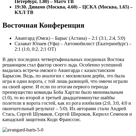
Петербург, 1.80) – Матч ТВ
19:30. Динамо (Москва, 4.60) – ЦСКА (Москва, 1.65) –
КХЛ ТВ
Восточная Конференция
Авангард (Омск) – Барыс (Астана) – 2:1 (3:1, 2:4, 5:0)
Салават Юлаев (Уфа) – Автомобилист (Екатеринбург) –
2:1 (1:0, 0:2, 2:1 ОТ)
В двух последних четвертьфинальных поединках Востока
решающим стал фактор своего льда. Особенно успешной
выдалась встреча омского Авангарда с казахстанским
Барысом. Ведь, по аналогии с московским дерби, это была
игра в одни ворота, с той лишь разницей, что омичи играли
на своей арене. И если по итогам первого периода
преимущество команды Боба Хартли было минимальным
(1:0), то во второй и третьей двадцатиминутке шайбы
полетели в ворота гостей, как из рога изобилия (2:0, 3:0, 4:0 и
окончательный результат – 5:0). Их авторами стали Андрей
Стась, Сергей Шумаков, Сергей Широков, Кирилл Семенов и
канадский защитник Коди Франссон.