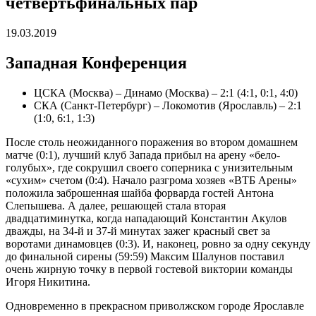
четвертьфинальных пар
19.03.2019
Западная Конференция
ЦСКА (Москва) – Динамо (Москва) – 2:1 (4:1, 0:1, 4:0)
СКА (Санкт-Петербург) – Локомотив (Ярославль) – 2:1
(1:0, 6:1, 1:3)
После столь неожиданного поражения во втором домашнем
матче (0:1), лучший клуб Запада прибыл на арену «бело-
голубых», где сокрушил своего соперника с унизительным
«сухим» счетом (0:4). Начало разгрома хозяев «ВТБ Арены»
положила заброшенная шайба форварда гостей Антона
Слепышева. А далее, решающей стала вторая
двадцатиминутка, когда нападающий Константин Акулов
дважды, на 34-й и 37-й минутах зажег красный свет за
воротами динамовцев (0:3). И, наконец, ровно за одну секунду
до финальной сирены (59:59) Максим Шалунов поставил
очень жирную точку в первой гостевой виктории команды
Игоря Никитина.
Одновременно в прекрасном приволжском городе Ярославле