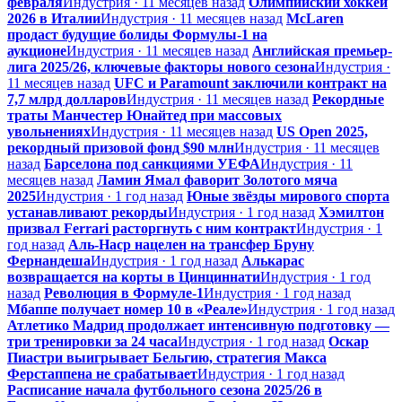
февраля
Индустрия · 11 месяцев назад
Олимпийский хоккей
2026 в Италии
Индустрия · 11 месяцев назад
McLaren
продаст будущие болиды Формулы-1 на
аукционе
Индустрия · 11 месяцев назад
Английская премьер-
лига 2025/26, ключевые факторы нового сезона
Индустрия ·
11 месяцев назад
UFC и Paramount заключили контракт на
7,7 млрд долларов
Индустрия · 11 месяцев назад
Рекордные
траты Манчестер Юнайтед при массовых
увольнениях
Индустрия · 11 месяцев назад
US Open 2025,
рекордный призовой фонд $90 млн
Индустрия · 11 месяцев
назад
Барселона под санкциями УЕФА
Индустрия · 11
месяцев назад
Ламин Ямал фаворит Золотого мяча
2025
Индустрия · 1 год назад
Юные звёзды мирового спорта
устанавливают рекорды
Индустрия · 1 год назад
Хэмилтон
призвал Ferrari расторгнуть с ним контракт
Индустрия · 1
год назад
Аль-Наср нацелен на трансфер Бруну
Фернандеша
Индустрия · 1 год назад
Алькарас
возвращается на корты в Цинциннати
Индустрия · 1 год
назад
Революция в Формуле-1
Индустрия · 1 год назад
Мбаппе получает номер 10 в «Реале»
Индустрия · 1 год назад
Атлетико Мадрид продолжает интенсивную подготовку —
три тренировки за 24 часа
Индустрия · 1 год назад
Оскар
Пиастри выигрывает Бельгию, стратегия Макса
Ферстаппена не срабатывает
Индустрия · 1 год назад
Расписание начала футбольного сезона 2025/26 в