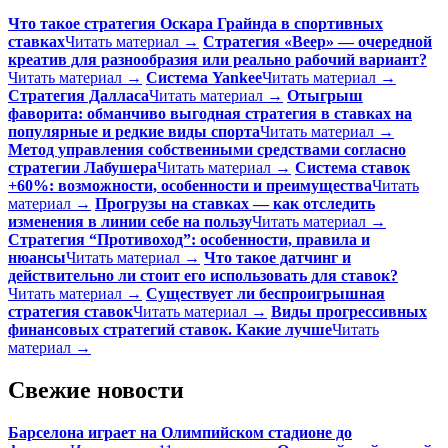
Что такое стратегия Оскара Грайнда в спортивных
ставках
Читать материал →
Стратегия «Веер» — очередной
креатив для разнообразия или реально рабочий вариант?
Читать материал →
Система Yankee
Читать материал →
Стратегия Далласа
Читать материал →
Отыгрыш
фаворита: обманчиво выгодная стратегия в ставках на
популярные и редкие виды спорта
Читать материал →
Метод управления собственными средствами согласно
стратегии Лабушера
Читать материал →
Система ставок
+60%: возможности, особенности и преимущества
Читать
материал →
Прогрузы на ставках — как отследить
изменения в линии себе на пользу
Читать материал →
Стратегия “Противоход”: особенности, правила и
нюансы
Читать материал →
Что такое датчинг и
действительно ли стоит его использовать для ставок?
Читать материал →
Существует ли беспроигрышная
стратегия ставок
Читать материал →
Виды прогрессивных
финансовых стратегий ставок. Какие лучше
Читать
материал →
Свежие новости
Барселона играет на Олимпийском стадионе до