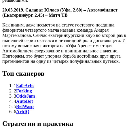
решающими.
20.03.2019. Салават Юлаев (Уфа, 2.60) – Автомобилист
(Екатеринбург, 2.45) – Матч ТВ
Как видим, даже несмотря на статус гостевого поединка,
фаворитом четвертого матча названа команда Андрея
Мартемьянова. Сейчас екатеринбургский клуб во второй раз в
нынешней серии оказался в незавидной роли догоняющего. И
потому возможная виктория на «Уфа Арене» имеет для
Автомобилиста сверхважное и принципиальное значение.
Повторяем, это будет упорная борьба достойных друг друга
претендентов на одну из четырех полуфинальных путевок.
Топ сканеров
1
SafeArbs
2
Forking
3
OddsJam
4
AutoBot
5
BetWasp
6
ArbIQ
Стратегии и практика