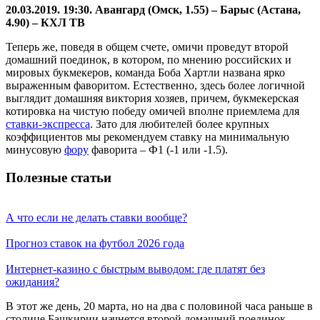
20.03.2019. 19:30. Авангард (Омск, 1.55) – Барыс (Астана,
4.90) – КХЛ ТВ
Теперь же, поведя в общем счете, омичи проведут второй
домашний поединок, в котором, по мнению российских и
мировых букмекеров, команда Боба Хартли названа ярко
выраженным фаворитом. Естественно, здесь более логичной
выглядит домашняя виктория хозяев, причем, букмекерская
котировка на чистую победу омичей вполне приемлема для
ставки-экспресса
. Зато для любителей более крупных
коэффициентов мы рекомендуем ставку на минимальную
минусовую
фору
фаворита – Ф1 (-1 или -1.5).
Полезные статьи
А что если не делать ставки вообще?
Прогноз ставок на футбол 2026 года
Интернет-казино с быстрым выводом: где платят без
ожидания?
В этот же день, 20 марта, но на два с половиной часа раньше в
столице Башкирии начнется второй домашний поединок