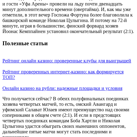
и гости «Уфа Арены» провели на льду почти двенадцать
минут дополнительного времени (овертайма). И, как мы уже
отметили, в этот вечер Госпожа Фортуна более благоволила к
башкирской команде Николая Цулыгина. И потому на 72-й
минуте, играя в большинстве, финский форвард хозяев
Йоонас Кемппайнен установил окончательный результат (2:1).
Полезные статьи
Рейтинг онлайн казино: проверенные клубы для выигрышей
Рейтинг проверенных интернет-казино: как формируется
ТОП?
Онлайн казино на рубли: надежные площадки и условия
Что получается сейчас? В обеих полуфинальных поединках
хозяева четвертых матчей, то есть, омский Авангард и
уфимский Салават Юлаев имеют преимущество над своими
соперниками в общем счете (2:1). И если в предстоящих
четвертых поединках командам Боба Хартли и Николая
Цулыгина удастся обыграть своих нынешних оппонентов,
дальнейшие пятые матчи могут стать последними и