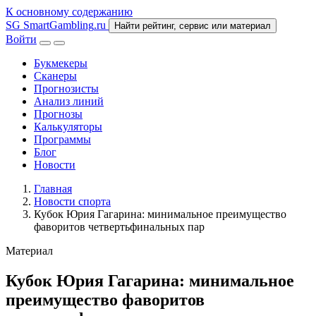
К основному содержанию
SG
SmartGambling
.ru
Найти рейтинг, сервис или материал
Войти
Букмекеры
Сканеры
Прогнозисты
Анализ линий
Прогнозы
Калькуляторы
Программы
Блог
Новости
Главная
Новости спорта
Кубок Юрия Гагарина: минимальное преимущество
фаворитов четвертьфинальных пар
Материал
Кубок Юрия Гагарина: минимальное
преимущество фаворитов