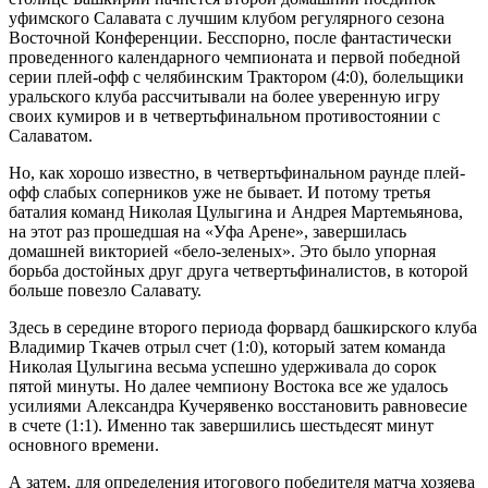
уфимского Салавата с лучшим клубом регулярного сезона
Восточной Конференции. Бесспорно, после фантастически
проведенного календарного чемпионата и первой победной
серии плей-офф с челябинским Трактором (4:0), болельщики
уральского клуба рассчитывали на более уверенную игру
своих кумиров и в четвертьфинальном противостоянии с
Салаватом.
Но, как хорошо известно, в четвертьфинальном раунде плей-
офф слабых соперников уже не бывает. И потому третья
баталия команд Николая Цулыгина и Андрея Мартемьянова,
на этот раз прошедшая на «Уфа Арене», завершилась
домашней викторией «бело-зеленых». Это было упорная
борьба достойных друг друга четвертьфиналистов, в которой
больше повезло Салавату.
Здесь в середине второго периода форвард башкирского клуба
Владимир Ткачев отрыл счет (1:0), который затем команда
Николая Цулыгина весьма успешно удерживала до сорок
пятой минуты. Но далее чемпиону Востока все же удалось
усилиями Александра Кучерявенко восстановить равновесие
в счете (1:1). Именно так завершились шестьдесят минут
основного времени.
А затем, для определения итогового победителя матча хозяева