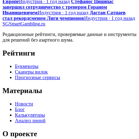
Европе
Индустрия · 1 год назад
Стефанос Циципас
завершил сотрудничество с тренером Гораном
Иванишевичем
Индустрия · 1 год назад
Дастан Сатпаев
стал рекордсменом Лиги чемпионов
Индустрия · 1 год назад
SG
SmartGambling
.ru
Редакционные рейтинги, проверяемые данные и инструменты
для решений без азартного шума.
Рейтинги
Букмекеры
Сканеры вилок
Прогнозные сервисы
Материалы
Новости
Блог
Калькуляторы
Анализ линий
О проекте