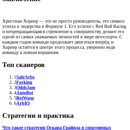
Христиан Хорнер — это не просто руководитель, это символ
успеха и лидерства в Формуле 1. Его успехи с Red Bull Racing
и непрекращающаяся стремление к совершенству делают его
одной из самых уважаемых личностей в мире автоспорта. С
каждым годом команда продолжает двигаться вперёд, и
Хорнер остаётся в центре этого процесса, уверенно ведя
команду к новым вершинам.
Топ сканеров
1
SafeArbs
2
Forking
3
OddsJam
4
AutoBot
5
BetWasp
6
ArbIQ
Стратегии и практика
Что такое стратегия Оскара Грайнда в спортивных