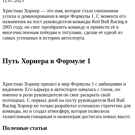
11.07.2025
Христиан Хорнер — это имя, которое стало синонимом
успеха и доминирования в мире Формулы 1. С момента его
назначения на пост руководителя команды Red Bull Racing в
2005 году, он смог преобразить команду и привести её к
многочисленным победам и титулами, сделав её одной из
самых успешных в истории автоспорта.
Путь Хорнера в Формуле 1
Христиан Хорнер пришел в мир Формулы 1 с амбициями и
видением. Его карьера в автоспорте началась с гонок, но
именно в роли руководителя он смог раскрыть свой
потенциал. С первых дней на посту руководителя Red Bull
Racing Хорнер не только разработал успешную стратегию для
команды, но и создал атмосферу, которая позволила
талантливым гонщикам и инженерам достигать новых высот.
Полезные статьи