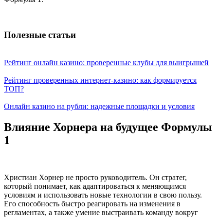
Полезные статьи
Рейтинг онлайн казино: проверенные клубы для выигрышей
Рейтинг проверенных интернет-казино: как формируется
ТОП?
Онлайн казино на рубли: надежные площадки и условия
Влияние Хорнера на будущее Формулы
1
Христиан Хорнер не просто руководитель. Он стратег,
который понимает, как адаптироваться к меняющимся
условиям и использовать новые технологии в свою пользу.
Его способность быстро реагировать на изменения в
регламентах, а также умение выстраивать команду вокруг