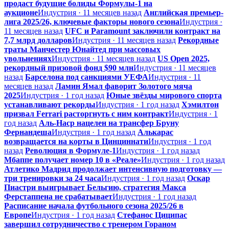
продаст будущие болиды Формулы-1 на
аукционе
Индустрия · 11 месяцев назад
Английская премьер-
лига 2025/26, ключевые факторы нового сезона
Индустрия ·
11 месяцев назад
UFC и Paramount заключили контракт на
7,7 млрд долларов
Индустрия · 11 месяцев назад
Рекордные
траты Манчестер Юнайтед при массовых
увольнениях
Индустрия · 11 месяцев назад
US Open 2025,
рекордный призовой фонд $90 млн
Индустрия · 11 месяцев
назад
Барселона под санкциями УЕФА
Индустрия · 11
месяцев назад
Ламин Ямал фаворит Золотого мяча
2025
Индустрия · 1 год назад
Юные звёзды мирового спорта
устанавливают рекорды
Индустрия · 1 год назад
Хэмилтон
призвал Ferrari расторгнуть с ним контракт
Индустрия · 1
год назад
Аль-Наср нацелен на трансфер Бруну
Фернандеша
Индустрия · 1 год назад
Алькарас
возвращается на корты в Цинциннати
Индустрия · 1 год
назад
Революция в Формуле-1
Индустрия · 1 год назад
Мбаппе получает номер 10 в «Реале»
Индустрия · 1 год назад
Атлетико Мадрид продолжает интенсивную подготовку —
три тренировки за 24 часа
Индустрия · 1 год назад
Оскар
Пиастри выигрывает Бельгию, стратегия Макса
Ферстаппена не срабатывает
Индустрия · 1 год назад
Расписание начала футбольного сезона 2025/26 в
Европе
Индустрия · 1 год назад
Стефанос Циципас
завершил сотрудничество с тренером Гораном