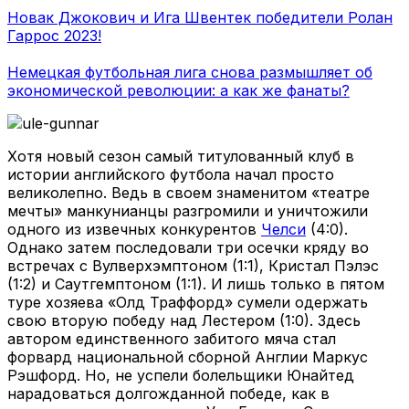
Новак Джокович и Ига Швентек победители Ролан
Гаррос 2023!
Немецкая футбольная лига снова размышляет об
экономической революции: а как же фанаты?
Хотя новый сезон самый титулованный клуб в
истории английского футбола начал просто
великолепно. Ведь в своем знаменитом «театре
мечты» манкунианцы разгромили и уничтожили
одного из извечных конкурентов
Челси
(4:0).
Однако затем последовали три осечки кряду во
встречах с Вулверхэмптоном (1:1), Кристал Пэлэс
(1:2) и Саутгемптоном (1:1). И лишь только в пятом
туре хозяева «Олд Траффорд» сумели одержать
свою вторую победу над Лестером (1:0). Здесь
автором единственного забитого мяча стал
форвард национальной сборной Англии Маркус
Рэшфорд. Но, не успели болельщики Юнайтед
нарадоваться долгожданной победе, как в