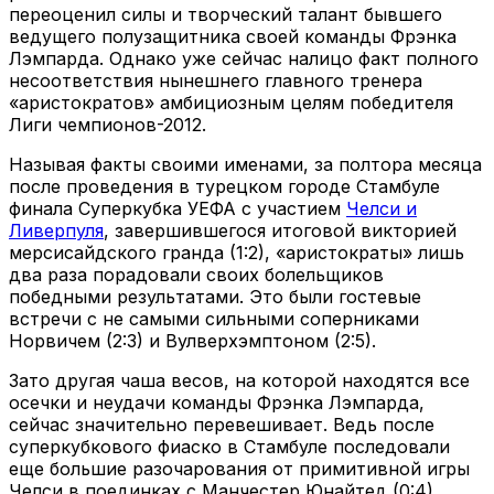
переоценил силы и творческий талант бывшего
ведущего полузащитника своей команды Фрэнка
Лэмпарда. Однако уже сейчас налицо факт полного
несоответствия нынешнего главного тренера
«аристократов» амбициозным целям победителя
Лиги чемпионов-2012.
Называя факты своими именами, за полтора месяца
после проведения в турецком городе Стамбуле
финала Суперкубка УЕФА с участием
Челси и
Ливерпуля
, завершившегося итоговой викторией
мерсисайдского гранда (1:2), «аристократы» лишь
два раза порадовали своих болельщиков
победными результатами. Это были гостевые
встречи с не самыми сильными соперниками
Норвичем (2:3) и Вулверхэмптоном (2:5).
Зато другая чаша весов, на которой находятся все
осечки и неудачи команды Фрэнка Лэмпарда,
сейчас значительно перевешивает. Ведь после
суперкубкового фиаско в Стамбуле последовали
еще большие разочарования от примитивной игры
Челси в поединках с Манчестер Юнайтед (0:4),