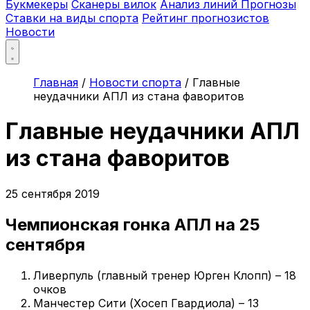
Букмекеры
Сканеры вилок
Анализ линий
Прогнозы
Ставки на виды спорта
Рейтинг прогнозистов
Новости
Главная
/
Новости спорта
/
Главные
неудачники АПЛ из стана фаворитов
Главные неудачники АПЛ
из стана фаворитов
25 сентября 2019
Чемпионская гонка АПЛ на 25
сентября
Ливерпуль (главный тренер Юрген Клопп) – 18
очков
Манчестер Сити (Хосеп Гвардиола) – 13