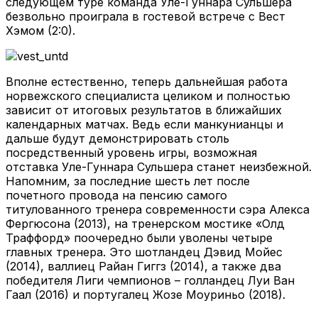
следующем туре команда Уле-Гуннара Сульшера
безвольно проиграла в гостевой встрече с Вест
Хэмом (2:0).
Вполне естественно, теперь дальнейшая работа
норвежского специалиста целиком и полностью
зависит от итоговых результатов в ближайших
календарных матчах. Ведь если манкунианцы и
дальше будут демонстрировать столь
посредственный уровень игры, возможная
отставка Уле-Гуннара Сульшера станет неизбежной.
Напомним, за последние шесть лет после
почетного провода на пенсию самого
титулованного тренера современности сэра Алекса
Фергюсона (2013), на тренерском мостике «Олд
Траффорд» поочередно были уволены четыре
главных тренера. Это шотландец Дэвид Мойес
(2014), валлиец Райан Гиггз (2014), а также два
победителя Лиги чемпионов – голландец Луи Ван
Гаал (2016) и португалец Жозе Моуриньо (2018).