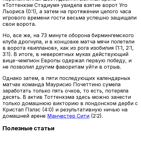
«Тоттенхэм Стэдиум» увидела взятие ворот Уго
Льориса (0:1), а затем на протяжении целого часа
игрового времени гости весьма успешно защищали
свои ворота.
Но, все же, на 73 минуте оборона бирмингемского
клуба дрогнула, и в концовке матча мячи полетели
в ворота «вилланов», как из рога изобилия (1:1, 2:1,
3:1). В итоге, в невероятных муках действующий
вице-чемпион Европы одержал первую победу, и
не позволил другим фаворитам уйти в отрыв.
Однако затем, в пяти последующих календарных
матчах команда Маурисио Почеттино сумела
заработать только пять очков, то есть, потеряла
десять. В актив Тоттенхэма здесь можно занести
только домашнюю викторию в лондонском дерби с
Кристал Пэлэс (4:0) и результативную ничью на
домашней арене
Манчестер Сити
(2:2).
Полезные статьи