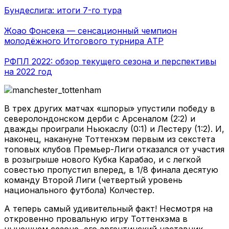
Бундеслига: итоги 7-го тура
Жоао Фонсека — сенсационный чемпион
молодёжного Итогового турнира ATP
РФПЛ 2022: обзор текущего сезона и перспективы
на 2022 год
В трех других матчах «шпоры» упустили победу в
северолондонском дерби с Арсеналом (2:2) и
дважды проиграли Ньюкаслу (0:1) и Лестеру (1:2). И,
наконец, накануне Тоттенхэм первым из секстета
топовых клубов Премьер-Лиги отказался от участия
в розыгрыше нового Кубка Карабао, и с легкой
совестью пропустил вперед, в 1/8 финала десятую
команду Второй Лиги (четвертый уровень
национального футбола) Колчестер.
А теперь самый удивительный факт! Несмотря на
откровенно провальную игру Тоттенхэма в
нынешнем сезоне, его аргентинский наставник