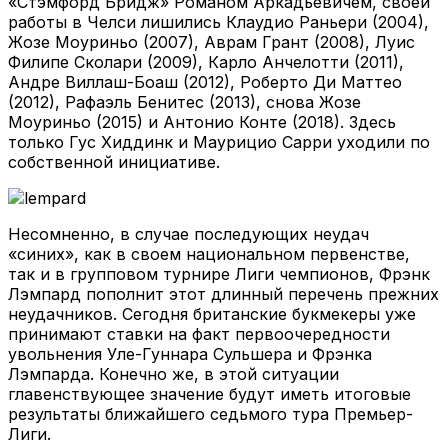
«Стэмфорд Бридж» Романом Аркадьевичем, своей
работы в Челси лишились Клаудио Раньери (2004),
Жозе Моуриньо (2007), Аврам Грант (2008), Луис
Филипе Сколари (2009), Карло Анчелотти (2011),
Андре Виллаш-Боаш (2012), Роберто Ди Маттео
(2012), Рафаэль Бенитес (2013), снова Жозе
Моуриньо (2015) и Антонио Конте (2018). Здесь
только Гус Хиддинк и Маурицио Сарри уходили по
собственной инициативе.
Несомненно, в случае последующих неудач
«синих», как в своем национальном первенстве,
так и в групповом турнире Лиги чемпионов, Фрэнк
Лэмпард пополнит этот длинный перечень прежних
неудачников. Сегодня британские букмекеры уже
принимают ставки на факт первоочередности
увольнения Уле-Гуннара Сульшера и Фрэнка
Лэмпарда. Конечно же, в этой ситуации
главенствующее значение будут иметь итоговые
результаты ближайшего седьмого тура Премьер-
Лиги.