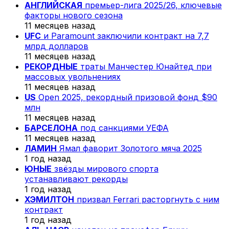
АНГЛИЙСКАЯ
премьер-лига 2025/26, ключевые
факторы нового сезона
11 месяцев назад
UFC
и Paramount заключили контракт на 7,7
млрд долларов
11 месяцев назад
РЕКОРДНЫЕ
траты Манчестер Юнайтед при
массовых увольнениях
11 месяцев назад
US
Open 2025, рекордный призовой фонд $90
млн
11 месяцев назад
БАРСЕЛОНА
под санкциями УЕФА
11 месяцев назад
ЛАМИН
Ямал фаворит Золотого мяча 2025
1 год назад
ЮНЫЕ
звёзды мирового спорта
устанавливают рекорды
1 год назад
ХЭМИЛТОН
призвал Ferrari расторгнуть с ним
контракт
1 год назад