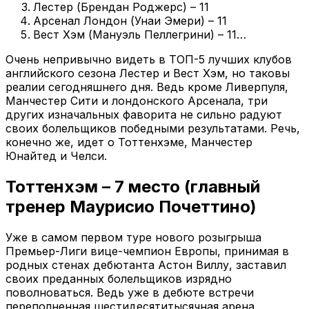
Лестер (Брендан Роджерс) – 11
Арсенал Лондон (Унаи Эмери) – 11
Вест Хэм (Мануэль Пеллегрини) – 11…
Очень непривычно видеть в ТОП-5 лучших клубов
английского сезона Лестер и Вест Хэм, но таковы
реалии сегодняшнего дня. Ведь кроме Ливерпуля,
Манчестер Сити и лондонского Арсенала, три
других изначальных фаворита не сильно радуют
своих болельщиков победными результатами. Речь,
конечно же, идет о Тоттенхэме, Манчестер
Юнайтед и Челси.
Тоттенхэм – 7 место (главный
тренер Маурисио Почеттино)
Уже в самом первом туре нового розыгрыша
Премьер-Лиги вице-чемпион Европы, принимая в
родных стенах дебютанта Астон Виллу, заставил
своих преданных болельщиков изрядно
поволноваться. Ведь уже в дебюте встречи
переполненная шестидесятитысячная арена