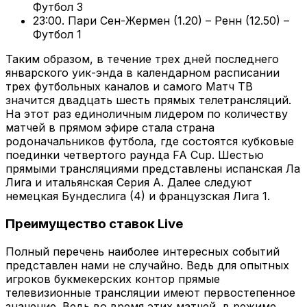
Футбол 3
23:00. Пари Сен-Жермен (1.20) – Ренн (12.50) –
Футбол 1
Таким образом, в течение трех дней последнего
январского уик-энда в календарном расписании
трех футбольных каналов и самого Матч ТВ
значится двадцать шесть прямых телетрансляций.
На этот раз единоличным лидером по количеству
матчей в прямом эфире стала страна
родоначальников футбола, где состоятся кубковые
поединки четвертого раунда FA Cup. Шестью
прямыми трансляциями представлены испанская Ла
Лига и итальянская Серия А. Далее следуют
немецкая Бундеслига (4) и французская Лига 1.
Преимущество ставок Live
Полный перечень наиболее интересных событий
представлен нами не случайно. Ведь для опытных
игроков букмекерских контор прямые
телевизионные трансляции имеют первостепенное
значение. Ведь во время этих матчей, в режиме