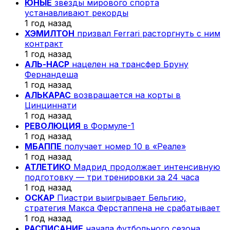
ЮНЫЕ
звёзды мирового спорта
устанавливают рекорды
1 год назад
ХЭМИЛТОН
призвал Ferrari расторгнуть с ним
контракт
1 год назад
АЛЬ-НАСР
нацелен на трансфер Бруну
Фернандеша
1 год назад
АЛЬКАРАС
возвращается на корты в
Цинциннати
1 год назад
РЕВОЛЮЦИЯ
в Формуле-1
1 год назад
МБАППЕ
получает номер 10 в «Реале»
1 год назад
АТЛЕТИКО
Мадрид продолжает интенсивную
подготовку — три тренировки за 24 часа
1 год назад
ОСКАР
Пиастри выигрывает Бельгию,
стратегия Макса Ферстаппена не срабатывает
1 год назад
РАСПИСАНИЕ
начала футбольного сезона