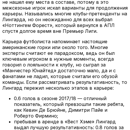
не нашел ему места в составе, потому в это
межсезонье игрок искал варианты для продолжения
карьеры. Назывались многие клубы-претенденты на
Лингарда, но он неожиданно для всех выбрал
«Ноттингем Форест», который вернулся в АПЛ
спустя долгое время вне Премьер Лиги.
Карьера футболиста напоминает настоящие
американские горки или около того. Многие
эксперты считают ее парадоксом, ведь он был
ключевым игроком в нужные моменты, всегда
говорил о лояльности к клубу, но сыграл за
«Манчестер Юнайтед» достаточно мало, да и с
фанатами не ладил, которые считали его обузой
команды. Если рассматривать результативность, то
Лингард пережил несколько этапов в карьере:
0.6 голов в сезоне 2017/18 — отличный
показатель, который превзошли такие ребята,
как Кевин Де Брюйне, Димитри Пайе и
Роберто Фирмино;
пребывая в аренде в «Вест Хэме» Лингард
выдал лучшую результативность: 0.8 голов за