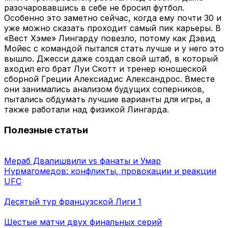
разочаровавшись в себе не бросил футбол.
Особенно это заметно сейчас, когда ему почти 30 и
уже можно сказать проходит самый пик карьеры. В
«Вест Хэме» Лингарду повезло, потому как Дэвид
Мойес с командой пытался стать лучше и у него это
вышло. Джесси даже создал свой штаб, в который
входил его брат Луи Скотт и тренер юношеской
сборной Греции Алексиадис Александрос. Вместе
они занимались анализом будущих соперников,
пытались обдумать лучшие варианты для игры, а
также работали над физикой Лингарда.
Полезные статьи
Мераб Двалишвили vs фанаты и Умар
Нурмагомедов: конфликты, провокации и реакции
UFC
Десятый тур французской Лиги 1
Шестые матчи двух финальных серий