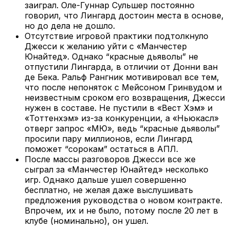
заиграл. Оле-Гуннар Сульшер постоянно
говорил, что Лингард достоин места в основе,
но до дела не дошло.
Отсутствие игровой практики подтолкнуло
Джесси к желанию уйти с «Манчестер
Юнайтед». Однако “красные дьяволы” не
отпустили Лингарда, в отличии от Донни ван
де Бека. Ральф Рангник мотивировал все тем,
что после непоняток с Мейсоном Гринвудом и
неизвестным сроком его возвращения, Джесси
нужен в составе. Не пустили в «Вест Хэм» и
«Тоттенхэм» из-за конкуренции, а «Ньюкасл»
отверг запрос «МЮ», ведь “красные дьяволы”
просили пару миллионов, если Лингард
поможет “сорокам” остаться в АПЛ.
После массы разговоров Джесси все же
сыграл за «Манчестер Юнайтед» несколько
игр. Однако дальше ушел совершенно
бесплатно, не желая даже выслушивать
предложения руководства о новом контракте.
Впрочем, их и не было, потому после 20 лет в
клубе (номинально), он ушел.