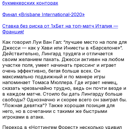
букмекерских конторах
Финал «Brisbane International-2020»
Ставка без риска от 1хБет на топ-матч Италия —
Франция!
Как говорил Луи Ван Гал: “лучшее место на поле для
Джесси — как у Хави или Иниесты в «Барселоне»”.
Действительно, Лингард трудяга и отличается
своим желанием пахать. Джесси активен на любом
участке поля, умеет начинать прессинг и играет
очень эффективно, бегая больше всех. Он
максимально подвижный и по манере игры
напоминает Томаса Мюллера. Где играет немец,
сказать чрезвычайно трудно, ведь он почти везде и
в каждом матче. Стоило бы дать Лингарду больше
свободы? Однозначно и скорее всего он заиграл бы.
“Ложная девятка”? Также хорошая позиция для
него, но в сочетании с такими же быстрыми
игроками в атаке.
Переход в «Ноттингем Форест» несколько удивил