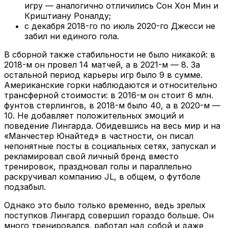
игру — аналогично отличились Сон Хон Мин и
Криштиану Роналду;
с декабря 2018-го по июль 2020-го Джесси не
забил ни единого гола.
В сборной также стабильности не было никакой: в
2018-м он провел 14 матчей, а в 2021-м — 8. За
остальной период карьеры игр было 9 в сумме.
Американские горки наблюдаются и относительно
трансферной стоимости: в 2016-м он стоит 6 млн.
фунтов стерлингов, в 2018-м было 40, а в 2020-м —
10. Не добавляет положительных эмоций и
поведение Лингарда. Обидевшись на весь мир и на
«Манчестер Юнайтед» в частности, он писал
непонятные посты в социальных сетях, запускал и
рекламировал свой личный бренд вместо
тренировок, праздновал голы и параллельно
раскручивал компанию JL, в общем, о футболе
подзабыл.
Однако это было только временно, ведь зрелых
поступков Лингард совершил гораздо больше. Он
много тренировался, работал над собой и даже