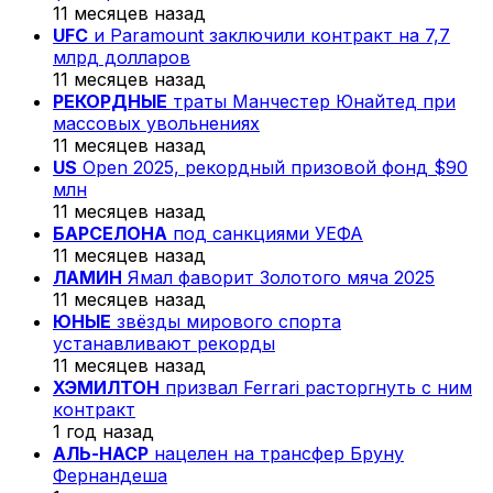
11 месяцев назад
UFC
и Paramount заключили контракт на 7,7
млрд долларов
11 месяцев назад
РЕКОРДНЫЕ
траты Манчестер Юнайтед при
массовых увольнениях
11 месяцев назад
US
Open 2025, рекордный призовой фонд $90
млн
11 месяцев назад
БАРСЕЛОНА
под санкциями УЕФА
11 месяцев назад
ЛАМИН
Ямал фаворит Золотого мяча 2025
11 месяцев назад
ЮНЫЕ
звёзды мирового спорта
устанавливают рекорды
11 месяцев назад
ХЭМИЛТОН
призвал Ferrari расторгнуть с ним
контракт
1 год назад
АЛЬ-НАСР
нацелен на трансфер Бруну
Фернандеша