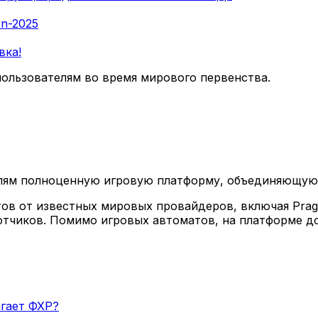
en-2025
вка!
ользователям во время мирового первенства.
телям полноценную игровую платформу, объединяющую
в от известных мировых провайдеров, включая Pragmati
работчиков. Помимо игровых автоматов, на платформе д
агает ФХР?