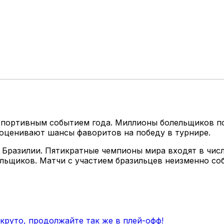
спортивным событием года. Миллионы болельщиков по
 оценивают шансы фаворитов на победу в турнире.
Бразилии. Пятикратные чемпионы мира входят в числ
льщиков. Матчи с участием бразильцев неизменно с
 круто, продолжайте так же в плей-офф!