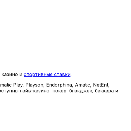
 казино и
спортивные ставки
.
c Play, Playson, Endorphina, Amatic, NetEnt,
оступны лайв-казино, покер, блэкджек, баккара и