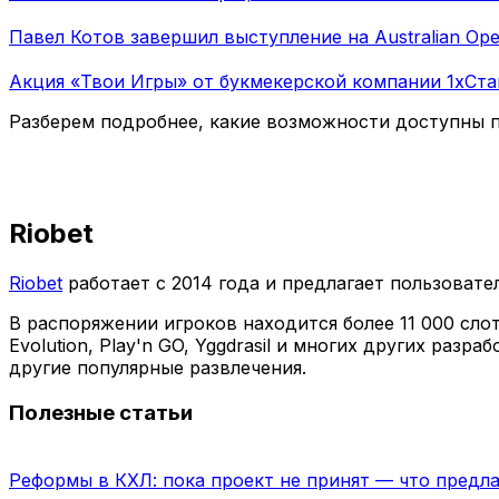
Павел Котов завершил выступление на Australian Op
Акция «Твои Игры» от букмекерской компании 1хСта
Разберем подробнее, какие возможности доступны п
Riobet
Riobet
работает с 2014 года и предлагает пользова
В распоряжении игроков находится более 11 000 слото
Evolution, Play'n GO, Yggdrasil и многих других раз
другие популярные развлечения.
Полезные статьи
Реформы в КХЛ: пока проект не принят — что предл