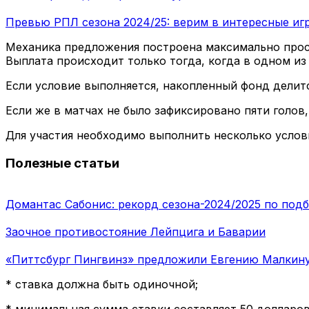
Превью РПЛ сезона 2024/25: верим в интересные игр
Механика предложения построена максимально прост
Выплата происходит только тогда, когда в одном из 
Если условие выполняется, накопленный фонд делит
Если же в матчах не было зафиксировано пяти голо
Для участия необходимо выполнить несколько услов
Полезные статьи
Домантас Сабонис: рекорд сезона-2024/2025 по подб
Заочное противостояние Лейпцига и Баварии
«Питтсбург Пингвинз» предложили Евгению Малкину 
* ставка должна быть одиночной;