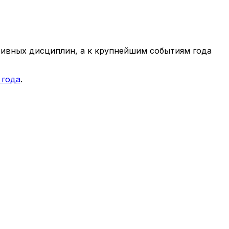
ртивных дисциплин, а к крупнейшим событиям года
 года
.