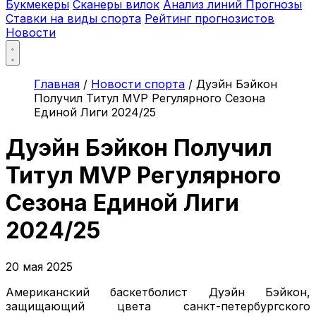
Букмекеры
Сканеры вилок
Анализ линий
Прогнозы
Ставки на виды спорта
Рейтинг прогнозистов
Новости
Главная
/
Новости спорта
/
Дуэйн Бэйкон
Получил Титул MVP Регулярного Сезона
Единой Лиги 2024/25
Дуэйн Бэйкон Получил
Титул MVP Регулярного
Сезона Единой Лиги
2024/25
20 мая 2025
Американский баскетболист Дуэйн Бэйкон,
защищающий цвета санкт-петербургского