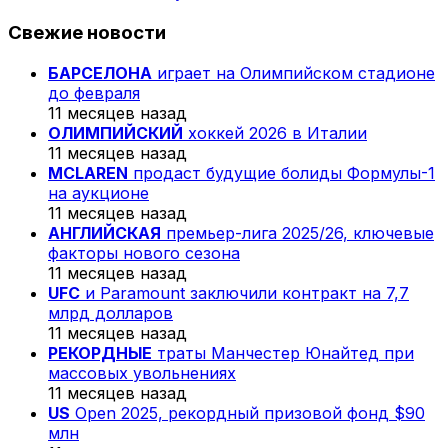
Свежие новости
БАРСЕЛОНА
играет на Олимпийском стадионе
до февраля
11 месяцев назад
ОЛИМПИЙСКИЙ
хоккей 2026 в Италии
11 месяцев назад
MCLAREN
продаст будущие болиды Формулы-1
на аукционе
11 месяцев назад
АНГЛИЙСКАЯ
премьер-лига 2025/26, ключевые
факторы нового сезона
11 месяцев назад
UFC
и Paramount заключили контракт на 7,7
млрд долларов
11 месяцев назад
РЕКОРДНЫЕ
траты Манчестер Юнайтед при
массовых увольнениях
11 месяцев назад
US
Open 2025, рекордный призовой фонд $90
млн