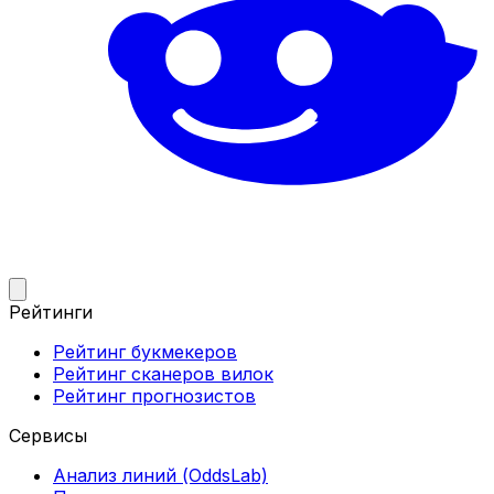
Рейтинги
Рейтинг букмекеров
Рейтинг сканеров вилок
Рейтинг прогнозистов
Сервисы
Анализ линий (OddsLab)