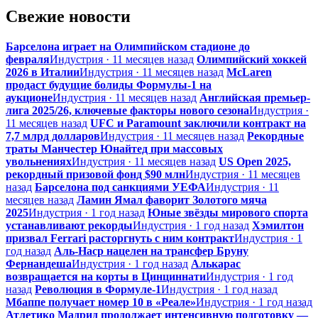
Свежие новости
Барселона играет на Олимпийском стадионе до
февраля
Индустрия · 11 месяцев назад
Олимпийский хоккей
2026 в Италии
Индустрия · 11 месяцев назад
McLaren
продаст будущие болиды Формулы-1 на
аукционе
Индустрия · 11 месяцев назад
Английская премьер-
лига 2025/26, ключевые факторы нового сезона
Индустрия ·
11 месяцев назад
UFC и Paramount заключили контракт на
7,7 млрд долларов
Индустрия · 11 месяцев назад
Рекордные
траты Манчестер Юнайтед при массовых
увольнениях
Индустрия · 11 месяцев назад
US Open 2025,
рекордный призовой фонд $90 млн
Индустрия · 11 месяцев
назад
Барселона под санкциями УЕФА
Индустрия · 11
месяцев назад
Ламин Ямал фаворит Золотого мяча
2025
Индустрия · 1 год назад
Юные звёзды мирового спорта
устанавливают рекорды
Индустрия · 1 год назад
Хэмилтон
призвал Ferrari расторгнуть с ним контракт
Индустрия · 1
год назад
Аль-Наср нацелен на трансфер Бруну
Фернандеша
Индустрия · 1 год назад
Алькарас
возвращается на корты в Цинциннати
Индустрия · 1 год
назад
Революция в Формуле-1
Индустрия · 1 год назад
Мбаппе получает номер 10 в «Реале»
Индустрия · 1 год назад
Атлетико Мадрид продолжает интенсивную подготовку —