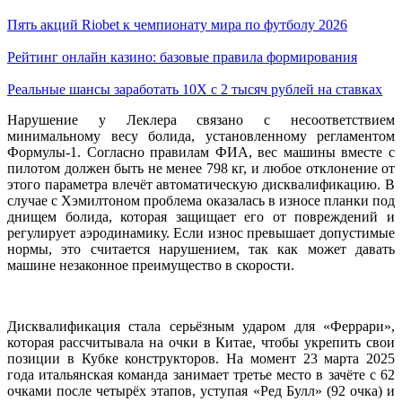
Пять акций Riobet к чемпионату мира по футболу 2026
Рейтинг онлайн казино: базовые правила формирования
Реальные шансы заработать 10X с 2 тысяч рублей на ставках
Нарушение у Леклера связано с несоответствием
минимальному весу болида, установленному регламентом
Формулы-1. Согласно правилам ФИА, вес машины вместе с
пилотом должен быть не менее 798 кг, и любое отклонение от
этого параметра влечёт автоматическую дисквалификацию. В
случае с Хэмилтоном проблема оказалась в износе планки под
днищем болида, которая защищает его от повреждений и
регулирует аэродинамику. Если износ превышает допустимые
нормы, это считается нарушением, так как может давать
машине незаконное преимущество в скорости.
Дисквалификация стала серьёзным ударом для «Феррари»,
которая рассчитывала на очки в Китае, чтобы укрепить свои
позиции в Кубке конструкторов. На момент 23 марта 2025
года итальянская команда занимает третье место в зачёте с 62
очками после четырёх этапов, уступая «Ред Булл» (92 очка) и