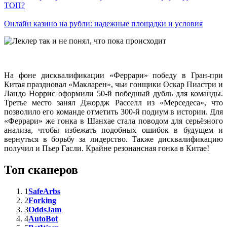
ТОП?
Онлайн казино на рубли: надежные площадки и условия
На фоне дисквалификации «Феррари» победу в Гран-при
Китая праздновал «Макларен», чьи гонщики Оскар Пиастри и
Ландо Норрис оформили 50-й победный дубль для команды.
Третье место занял Джордж Расселл из «Мерседеса», что
позволило его команде отметить 300-й подиум в истории. Для
«Феррари» же гонка в Шанхае стала поводом для серьёзного
анализа, чтобы избежать подобных ошибок в будущем и
вернуться в борьбу за лидерство. Также дисквалификацию
получил и Пьер Гасли. Крайне резонансная гонка в Китае!
Топ сканеров
1
SafeArbs
2
Forking
3
OddsJam
4
AutoBot