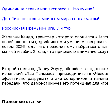
Одиночные ставки или экспрессы. Что лучше?
Дин Лижэнь стал чемпионом мира по шахматам!
Российская Премьер-Лига, 3-й тур
Жеовани Кенда, трансфер которого обошёлся «Челси
своей скоростью, дриблингом и умением завершать а
летом 2026 года, что позволит ему набраться опы
матчей и забив 2 гола, что привлекло внимание скау
Второй новичок, Дариу Эсугу, обошёлся лондонском
испанский «Лас Пальмас», присоединится к «Челси
эффективно разрушать атаки соперников и начина
передачи, что демонстрирует его потенциал для игр
Полезные статьи