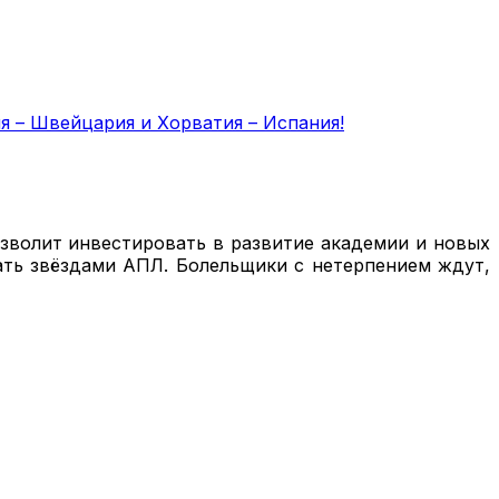
я – Швейцария и Хорватия – Испания!
озволит инвестировать в развитие академии и новых
тать звёздами АПЛ. Болельщики с нетерпением ждут,