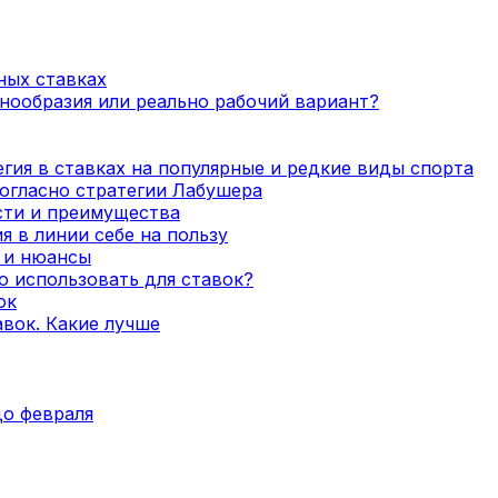
ных ставках
нообразия или реально рабочий вариант?
гия в ставках на популярные и редкие виды спорта
огласно стратегии Лабушера
сти и преимущества
я в линии себе на пользу
а и нюансы
о использовать для ставок?
ок
вок. Какие лучше
до февраля