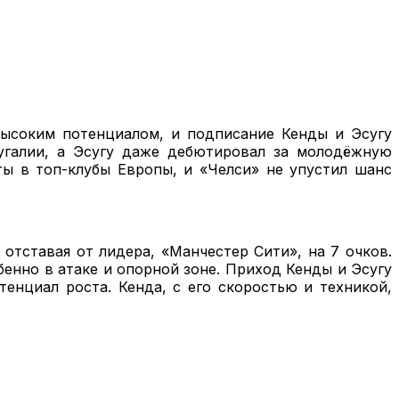
высоким потенциалом, и подписание Кенды и Эсугу
угалии, а Эсугу даже дебютировал за молодёжную
нты в топ-клубы Европы, и «Челси» не упустил шанс
 отставая от лидера, «Манчестер Сити», на 7 очков.
енно в атаке и опорной зоне. Приход Кенды и Эсугу
енциал роста. Кенда, с его скоростью и техникой,