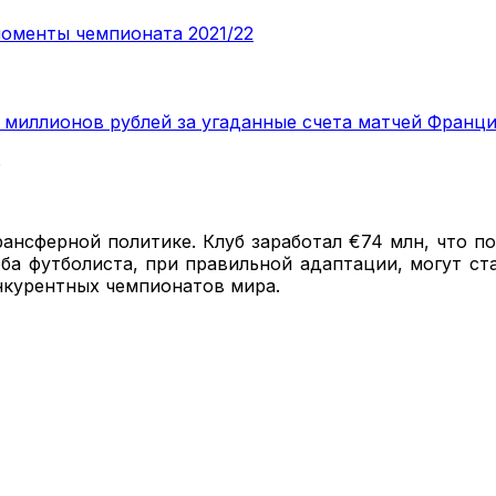
моменты чемпионата 2021/22
 миллионов рублей за угаданные счета матчей Франци
рансферной политике. Клуб заработал €74 млн, что п
оба футболиста, при правильной адаптации, могут с
онкурентных чемпионатов мира.