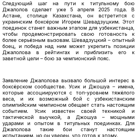
Следующий шаг на пути к титульному бою
Джалолов сделает уже 5 апреля 2025 года. В
Астане, столице Казахстана, он встретится с
украинским боксёром Игорем Шевадзуцким. Этот
поединок станет важным этапом для узбекистанца,
чтобы продемонстрировать свою готовность к
более серьёзным вызовам. Шевадзуцкий – опытный
боец, и победа над ним может укрепить позиции
Джалолова в рейтингах и приблизить его к
заветной цели – бою за чемпионский пояс.
Заявление Джалолова вызвало большой интерес в
боксёрском сообществе. Усик и Джошуа – имена,
которые ассоциируются с топ-уровнем тяжёлого
веса, и их возможный бой с узбекистанским
олимпийским чемпионом обещает стать настоящим
событием. Усик известен своей техникой и
тактической выучкой, а Джошуа – мощными
ударами и опытом в титульных поединках. Для
Джалолова такие бои станут настоящим
испытанием, но он уверен, что готов к этому.