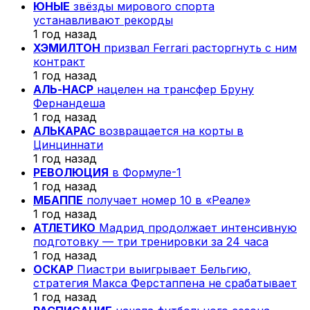
ЮНЫЕ
звёзды мирового спорта
устанавливают рекорды
1 год назад
ХЭМИЛТОН
призвал Ferrari расторгнуть с ним
контракт
1 год назад
АЛЬ-НАСР
нацелен на трансфер Бруну
Фернандеша
1 год назад
АЛЬКАРАС
возвращается на корты в
Цинциннати
1 год назад
РЕВОЛЮЦИЯ
в Формуле-1
1 год назад
МБАППЕ
получает номер 10 в «Реале»
1 год назад
АТЛЕТИКО
Мадрид продолжает интенсивную
подготовку — три тренировки за 24 часа
1 год назад
ОСКАР
Пиастри выигрывает Бельгию,
стратегия Макса Ферстаппена не срабатывает
1 год назад