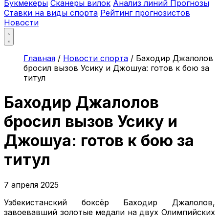
Букмекеры
Сканеры вилок
Анализ линий
Прогнозы
Ставки на виды спорта
Рейтинг прогнозистов
Новости
Главная
/
Новости спорта
/
Баходир Джалолов
бросил вызов Усику и Джошуа: готов к бою за
титул
Баходир Джалолов
бросил вызов Усику и
Джошуа: готов к бою за
титул
7 апреля 2025
Узбекистанский боксёр Баходир Джалолов,
завоевавший золотые медали на двух Олимпийских