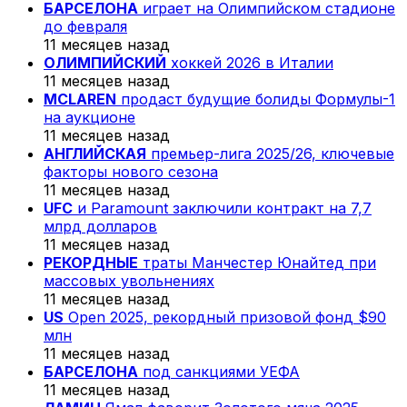
БАРСЕЛОНА
играет на Олимпийском стадионе
до февраля
11 месяцев назад
ОЛИМПИЙСКИЙ
хоккей 2026 в Италии
11 месяцев назад
MCLAREN
продаст будущие болиды Формулы-1
на аукционе
11 месяцев назад
АНГЛИЙСКАЯ
премьер-лига 2025/26, ключевые
факторы нового сезона
11 месяцев назад
UFC
и Paramount заключили контракт на 7,7
млрд долларов
11 месяцев назад
РЕКОРДНЫЕ
траты Манчестер Юнайтед при
массовых увольнениях
11 месяцев назад
US
Open 2025, рекордный призовой фонд $90
млн
11 месяцев назад
БАРСЕЛОНА
под санкциями УЕФА
11 месяцев назад