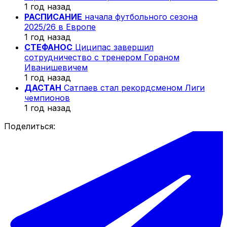
1 год назад
РАСПИСАНИЕ
начала футбольного сезона
2025/26 в Европе
1 год назад
СТЕФАНОС
Циципас завершил
сотрудничество с тренером Гораном
Иванишевичем
1 год назад
ДАСТАН
Сатпаев стал рекордсменом Лиги
чемпионов
1 год назад
Поделиться: