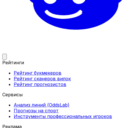
Рейтинги
Рейтинг букмекеров
Рейтинг сканеров вилок
Рейтинг прогнозистов
Сервисы
Анализ линий (OddsLab)
Прогнозы на спорт
Инструменты профессиональных игроков
Реклама