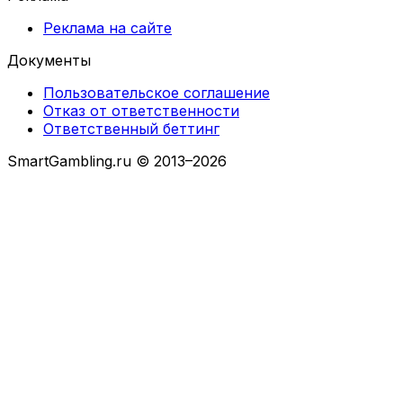
Реклама на сайте
Документы
Пользовательское соглашение
Отказ от ответственности
Ответственный беттинг
SmartGambling.ru © 2013–2026