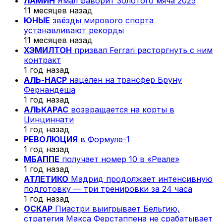
ЛАМИН
Ямал фаворит Золотого мяча 2025
11 месяцев назад
ЮНЫЕ
звёзды мирового спорта
устанавливают рекорды
11 месяцев назад
ХЭМИЛТОН
призвал Ferrari расторгнуть с ним
контракт
1 год назад
АЛЬ-НАСР
нацелен на трансфер Бруну
Фернандеша
1 год назад
АЛЬКАРАС
возвращается на корты в
Цинциннати
1 год назад
РЕВОЛЮЦИЯ
в Формуле-1
1 год назад
МБАППЕ
получает номер 10 в «Реале»
1 год назад
АТЛЕТИКО
Мадрид продолжает интенсивную
подготовку — три тренировки за 24 часа
1 год назад
ОСКАР
Пиастри выигрывает Бельгию,
стратегия Макса Ферстаппена не срабатывает