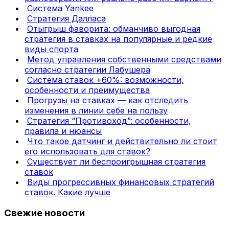
Система Yankee
Стратегия Далласа
Отыгрыш фаворита: обманчиво выгодная
стратегия в ставках на популярные и редкие
виды спорта
Метод управления собственными средствами
согласно стратегии Лабушера
Система ставок +60%: возможности,
особенности и преимущества
Прогрузы на ставках — как отследить
изменения в линии себе на пользу
Стратегия “Противоход”: особенности,
правила и нюансы
Что такое датчинг и действительно ли стоит
его использовать для ставок?
Существует ли беспроигрышная стратегия
ставок
Виды прогрессивных финансовых стратегий
ставок. Какие лучше
Свежие новости