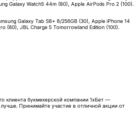
sung Galaxy Watch5 44m (80), Apple AirPods Pro 2 (100).
Samsung Galaxy Tab S8+ 8/256GB (30), Apple iPhone 14
ro (80), JBL Charge 5 Tomorrowland Edition (100).
ого клиента букмекерской компании 1хБет —
м лучше. Принимайте участие в отличной акции от