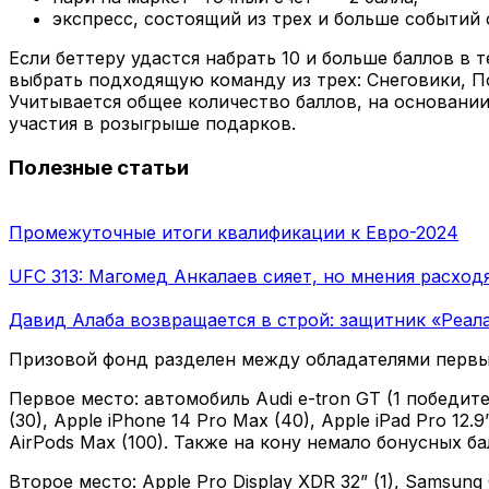
экспресс, состоящий из трех и больше событий 
Если беттеру удастся набрать 10 и больше баллов в 
выбрать подходящую команду из трех: Снеговики, По
Учитывается общее количество баллов, на основании
участия в розыгрыше подарков.
Полезные статьи
Промежуточные итоги квалификации к Евро-2024
UFC 313: Магомед Анкалаев сияет, но мнения расход
Давид Алаба возвращается в строй: защитник «Реал
Призовой фонд разделен между обладателями первых
Первое место: автомобиль Audi e-tron GT (1 победител
(30), Apple iPhone 14 Pro Max (40), Apple iPad Pro 12.
AirPods Max (100). Также на кону немало бонусных балл
Второе место: Apple Pro Display XDR 32” (1), Samsung 