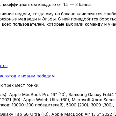
с коэффициентом каждого от 1.5 — 3 балла.
течение недели, тогда ему на баланс начисляется фриб
лярные медведи и Эльфы. С ней понадобится бороться
 всех пользователей, которые выбрали команду и уча
ятся
а» готов к новым победам
 трех мест гонки:
ь), Apple MacBook Pro 16” (10), Samsung Galaxy Fold4 
9” 2021 (50), Apple Watch Ultra (60), Microsoft Xbox Ser
ов: 10000 (100 победителей), 5000 (200), 3000 (300), 1
Galaxy Tab S8 Ultra (10), Apple MacBook Air 13.6” 2022 