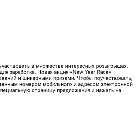
оучаствовать в множестве интересных розыгрышах.
для заработка. Новая акция «New Year Race»
ований и шикарными призами. Чтобы поучаствовать,
жденным номером мобильного и адресом электронной
 специальную страницу предложения и нажать на