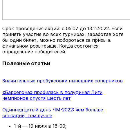
Срок проведения акции: с 05.07 до 13.11.2022. Если
принять участие во всех турнирах, заработав хотя
бы один билет, можно побороться за призы в
финальном розыгрыше. Когда состоится
определение победителей:
Полезные статьи
Значительные пробуксовки нынешних соперников
«Барселона» пробилась в полуфинал Лиги
чемпионов спустя шесть лет
Одиннадцатый день ЧМ-2022: чем больше
сенсаций, тем лучше
1-й — 19 июля в 16-00;