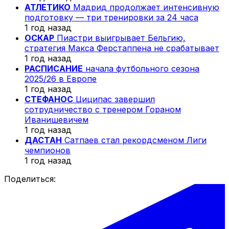
АТЛЕТИКО
Мадрид продолжает интенсивную
подготовку — три тренировки за 24 часа
1 год назад
ОСКАР
Пиастри выигрывает Бельгию,
стратегия Макса Ферстаппена не срабатывает
1 год назад
РАСПИСАНИЕ
начала футбольного сезона
2025/26 в Европе
1 год назад
СТЕФАНОС
Циципас завершил
сотрудничество с тренером Гораном
Иванишевичем
1 год назад
ДАСТАН
Сатпаев стал рекордсменом Лиги
чемпионов
1 год назад
Поделиться: