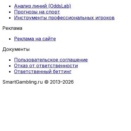
Анализ линий (OddsLab)
Прогнозы на спорт
Инструменты профессиональных игроков
Реклама
Реклама на сайте
Документы
Пользовательское соглашение
Отказ от ответственности
Ответственный беттинг
SmartGambling.ru © 2013–2026