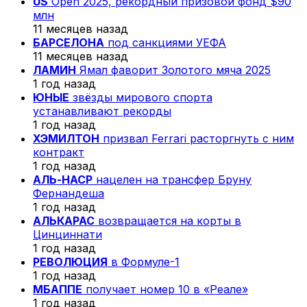
US
Open 2025, рекордный призовой фонд $90
млн
11 месяцев назад
БАРСЕЛОНА
под санкциями УЕФА
11 месяцев назад
ЛАМИН
Ямал фаворит Золотого мяча 2025
1 год назад
ЮНЫЕ
звёзды мирового спорта
устанавливают рекорды
1 год назад
ХЭМИЛТОН
призвал Ferrari расторгнуть с ним
контракт
1 год назад
АЛЬ-НАСР
нацелен на трансфер Бруну
Фернандеша
1 год назад
АЛЬКАРАС
возвращается на корты в
Цинциннати
1 год назад
РЕВОЛЮЦИЯ
в Формуле-1
1 год назад
МБАППЕ
получает номер 10 в «Реале»
1 год назад