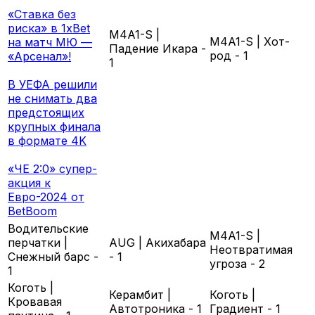
«Ставка без
риска» в 1xBet
M4A1-S |
M4A1-S | Хот-
на матч МЮ —
Падение Икара -
род - 1
«Арсенал»!
1
В УЕФА решили
не снимать два
предстоящих
крупных финала
в формате 4K
«ЧЕ 2:0» супер-
акция к
Евро-2024 от
BetBoom
Водительские
M4A1-S |
перчатки |
AUG | Акихабара
Неотвратимая
Снежный барс -
- 1
угроза - 2
1
Коготь |
Керамбит |
Коготь |
Кровавая
Автотроника - 1
Градиент - 1