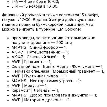
2-й — 4 октября в 16-00;
3-й — 15 ноября в 16-00.
Финальный розыгрыш также состоится 15 ноября,
но уже в 17-00. В данной акции действуют все
главные правила букмекерской компании. Что
можно выиграть в турнире IEM Cologne:
промокоды, за активацию которых можно
получить фриспины — 200 шт.;
M4A1-S | Синий фосфор — 1;
AK-47 | Путешественник — 1;
AK-47 | Огненный змей — 1;
AWP | Градиент — 1;
Складной нож | Волны Черная Жемчужина — 1;
Перчатки спецназа | Мраморный градиент — 1;
AWP | Пустынная гидра — 1;
M4A1-S | Неотвратимая угроза — 1;
AWP | Медуза — 1;
Керамбит | Легенды — 1;
M4A1-S | Добро пожаловать в джунгли — 1;
AWP | История о драконе — 1.