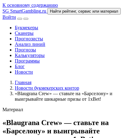
К основному содержанию
SG
SmartGambling
.ru
Найти рейтинг, сервис или материал
Войти
Букмекеры
Сканеры
Прогнозисты
Анализ линий
Прогнозы
Калькуляторы
Программы
Блог
Новости
Главная
Новости букмекерских контор
«Blaugrana Crew» — ставьте на «Барселону» и
выигрывайте шикарные призы от 1xBet!
Материал
«Blaugrana Crew» — ставьте на
«Барселону» и выигрывайте