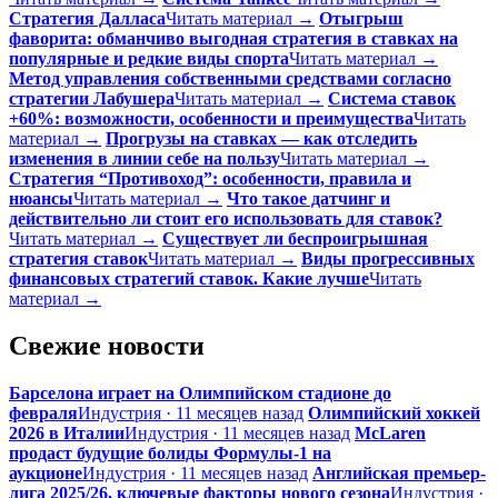
Стратегия Далласа
Читать материал →
Отыгрыш
фаворита: обманчиво выгодная стратегия в ставках на
популярные и редкие виды спорта
Читать материал →
Метод управления собственными средствами согласно
стратегии Лабушера
Читать материал →
Система ставок
+60%: возможности, особенности и преимущества
Читать
материал →
Прогрузы на ставках — как отследить
изменения в линии себе на пользу
Читать материал →
Стратегия “Противоход”: особенности, правила и
нюансы
Читать материал →
Что такое датчинг и
действительно ли стоит его использовать для ставок?
Читать материал →
Существует ли беспроигрышная
стратегия ставок
Читать материал →
Виды прогрессивных
финансовых стратегий ставок. Какие лучше
Читать
материал →
Свежие новости
Барселона играет на Олимпийском стадионе до
февраля
Индустрия · 11 месяцев назад
Олимпийский хоккей
2026 в Италии
Индустрия · 11 месяцев назад
McLaren
продаст будущие болиды Формулы-1 на
аукционе
Индустрия · 11 месяцев назад
Английская премьер-
лига 2025/26, ключевые факторы нового сезона
Индустрия ·