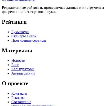
Редакционные рейтинги, проверяемые данные и инструменты
для решений без азартного шума.
Рейтинги
Букмекеры
Сканеры вилок
Прогнозные сервисы
Материалы
Новости
Блог
Калькуляторы
Анализ линий
О проекте
Контакты
Реклама
Соглашение