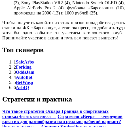
(2), Sony PlayStation VR2 (4), Nintendo Switch OLED (4),
Apple AirPods Pro 2 (4), футболка «Барселоны» (10),
промокоды на 2000 (13) и 1000 рублей (25).
Чтобы получить какой-то из этих призов понадобится делать
ставки на ФК «Барселону», а если экспресс, то добавить туда
хотя бы одно событие за участием каталонского клуба.
Принимайте участие в акции и путь вам повезет выиграть!
Топ сканеров
1
SafeArbs
2
Forking
3
OddsJam
4
AutoBot
5
BetWasp
6
ArbIQ
Стратегии и практика
Что такое стратегия Оскара Грайнда в спортивных
ставках
Читать материал →
Стратегия «Веер» — очередной
креатив для разнообразия или реально рабочий вариант?
Читать материал →
Система Yankee
Читать материал →