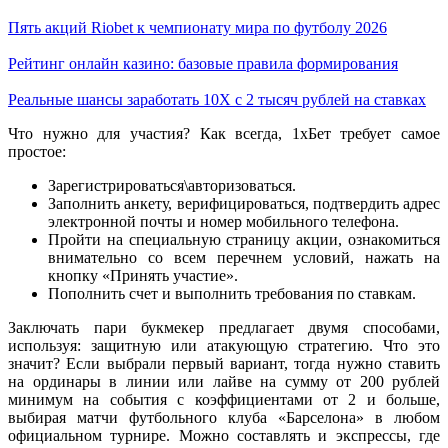
Пять акций Riobet к чемпионату мира по футболу 2026
Рейтинг онлайн казино: базовые правила формирования
Реальные шансы заработать 10X с 2 тысяч рублей на ставках
Что нужно для участия? Как всегда, 1хБет требует самое
простое:
Зарегистрироваться\авторизоваться.
Заполнить анкету, верифицироваться, подтвердить адрес
электронной почты и номер мобильного телефона.
Пройти на специальную страницу акции, ознакомиться
внимательно со всем перечнем условий, нажать на
кнопку «Принять участие».
Пополнить счет и выполнить требования по ставкам.
Заключать пари букмекер предлагает двумя способами,
используя: защитную или атакующую стратегию. Что это
значит? Если выбрали первый вариант, тогда нужно ставить
на ординары в линии или лайве на сумму от 200 рублей
минимум на события с коэффициентами от 2 и больше,
выбирая матчи футбольного клуба «Барселона» в любом
официальном турнире. Можно составлять и экспрессы, где