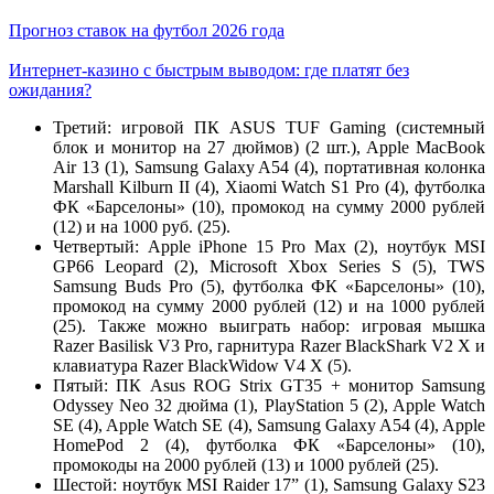
Прогноз ставок на футбол 2026 года
Интернет-казино с быстрым выводом: где платят без
ожидания?
Третий: игровой ПК ASUS TUF Gaming (системный
блок и монитор на 27 дюймов) (2 шт.), Apple MacBook
Air 13 (1), Samsung Galaxy A54 (4), портативная колонка
Marshall Kilburn II (4), Xiaomi Watch S1 Pro (4), футболка
ФК «Барселоны» (10), промокод на сумму 2000 рублей
(12) и на 1000 руб. (25).
Четвертый: Apple iPhone 15 Pro Max (2), ноутбук MSI
GP66 Leopard (2), Microsoft Xbox Series S (5), TWS
Samsung Buds Pro (5), футболка ФК «Барселоны» (10),
промокод на сумму 2000 рублей (12) и на 1000 рублей
(25). Также можно выиграть набор: игровая мышка
Razer Basilisk V3 Pro, гарнитура Razer BlackShark V2 X и
клавиатура Razer BlackWidow V4 X (5).
Пятый: ПК Asus ROG Strix GT35 + монитор Samsung
Odyssey Neo 32 дюйма (1), PlayStation 5 (2), Apple Watch
SE (4), Apple Watch SE (4), Samsung Galaxy A54 (4), Apple
HomePod 2 (4), футболка ФК «Барселоны» (10),
промокоды на 2000 рублей (13) и 1000 рублей (25).
Шестой: ноутбук MSI Raider 17” (1), Samsung Galaxy S23